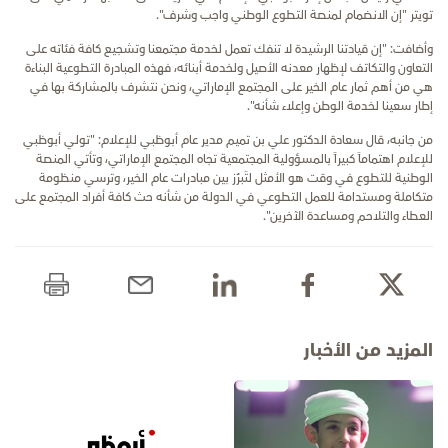
تويتر "إن الانضمام لمنصة التطوع الوطني واجب وشرف".
وأضافت: "إن قيادتنا الرشيدة لا تنفك تعمل لخدمة مجتمعنا وتشجيع كافة فئاته على
التعاون والتكاتف لإظهار معدنه الأصيل ولخدمة أبنائه، فهذه المبادرة التطوعية البناءة
هي من أهم ثمار عام الخير على المجتمع الإماراتي، ونحن نتشرف بالمشاركة بها في
إطار سعينا لخدمة الوطن وإعلاء شأنه".
من جانبه، قال سعادة الدكتور علي بن تميم مدير عام أبوظبي للإعلام: "تولي أبوظبي
للإعلام اهتماماً كبيراً بالمسؤولية المجتمعية تجاه المجتمع الإماراتي، وتأتي المنصة
الوطنية للتطوع في وقت هو الأمثل لتَبرُز بين مبادرات عام الخير، وترسي منظومة
متكاملة ومستدامة للعمل التطوعي في الدولة من شأنه حث كافة أفراد المجتمع على
العطاء والتلاحم ومساعدة الآخرين".
المزيد من الأخبار