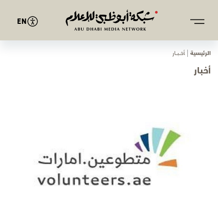
EN
الرئيسية
ﺄﺧـــﺒـــﺎر
أخبار