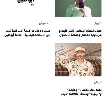
1 أبريل
25 فبراير
ورش المختبر الإبداعي تنمّي الإبداع
مسيرة وطن من كلمة الأب المؤسِّس
في رواية القصص وصناعة المحتوى
إلى المنصات الرقمية - «إذاعة أبوظبي
الرقمي المسؤول لدى رواة القصص
أف أم» تحتفي بذكرى تأسيسها الـ 57
الصغار
وتُواصل دورها صوتاً للإمارات عبر
الأجيال
5 يناير
يعرض على قناتي "الإمارات"
و"بينونة" ومنصة (ADMN) "كيف
المعنوية" يوثّق في موسمه الثالث
يوميات مجندي الخدمة الوطنية