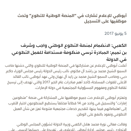
أبوظبي للإعلام تشارك في “المنصة الوطنية للتطوع” وتحث
موظفيها على التسجيل
5 يونيو 2017
الكعبي: الانضمام لمنصة التطوع الوطني واجب وشرف
بن تميم: المبادرة ترسي منظومة مستدامة للعمل التطوعي
في الدولة
أعلنت أبوظبي للإعلام عن مشاركتها في المنصة الوطنية للتطوع، والتي دشنها صاحب
السمو الشيخ محمد بن راشد آل مكتوم، نائب رئيس الدولة رئيس مجلس الوزراء حاكم
دبي، وصاحب السمو الشيخ محمد بن زايد آلِ نهيان ولي عهد أبوظبي نائب القائد
الأعلى للقوات المسلحة، كأحد أهم مبادرات عام الخير 2017 والتي تهدف إلى ترسيخ
ثقافة التطوع ومفهوم المسؤولية المجتمعية في دولة الإمارات.
وتعتزم أبوظبي للإعلام حث جميع موظفيها على المشاركة في منصة "متطوعين
إمارات" والتسجيل في واحد من 14 قطاعاً مختلفاً يستطيع المتطوعون اختيار الأقرب
إلى اهتماماتهم فيما بينها، لتقديم خدمات مجتمعية متنوعة تعزز من شأن العمل
التطوعي وتعود بالنفع على الوطن.
وقالت معالي نورة محمد هلال الكعبي وزيرة الدولة لشؤون المجلس الوطني
الاتحادي رئيس مجلس إدارة أبوظبي للإعلام، في تغريدة على حسابها الرسمي على