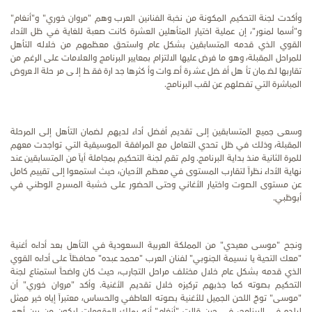
وأكدت لجنة التحكيم المكونة من نخبة الفنانين العرب وهم "مروان خوري" و"أنغام"
و"أسما لمنور"، إن عملية اختيار المتأهلين العشرة كانت صعبة للغاية في ظل الأداء
القوي الذي قدمه المتسابقين بشكل عام واستحق معظمهم من خلاله التأهل
للمراحل المقبلة، وهو ما فرض عليها الالتزام بمعايير البرنامج والعلامات على الرغم من
تقاربها لضمان تأهل أفضل عشرة أصوات وأكثرها جدارة فقط إلى مرحلة العروض
المباشرة التي تفصلهم عن لقب البرنامج.
وسعى جميع المتسابقين إلى تقديم أفضل أداء لديهم لضمان التأهل إلى المرحلة
المقبلة، وذلك في ظل تحدي التعامل مع المرافقة الموسيقية التي تواجدت معهم
للمرة الثانية منذ بداية البرنامج. ولم تقم لجنة التحكيم بمجاملة أياً من المتسابقين عند
نهاية الأداء نظراً لتقارب المستوى في معظم الأحيان، حيث استمعوا إلى تقييم كامل
عن مستوى الصوت واختيار الأغاني وحتى الحضور على خشبة المسرح الوطني في
أبوظبي.
ونجح "موسى معيدي" من المملكة العربية السعودية في التأهل بعد أداءه أغنية
"معك التحية يا نسيمة الجنوبي" لفنان العرب "محمد عبده" محافظاً على أداءه القوي
الذي قدمه بشكل عام خلال مختلف مراحل التجارب، حيث كان واضحاً استمتاع لجنة
التحكيم بصوته كما جذبهم تركيزه خلال تقديم الأغنية. وأكد "مروان خوري" أن
"موسى" توجّ اللحن الجميل للأغنية بصوته العاطفي والحساس، معتبراً إياه خير ممثل
لبلده في البرنامج، في حين قالت "أنغام" أنه يملك المقومات ليكون من بين أهم