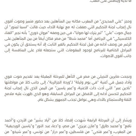
ما لديه وينافس على اللقب.
وحجز "علي المديدي" من المغرب مكانه بين المتأهلين بعد حضور متميز وصوت أقوى
نال إعجاب لجنة التحكيم التي صفقت له مع نهاية الأداء، حيث قالت "اسما لمنور" أن
جمال صوت "علي" "لم يترك لها صوابا"، في حين وصفه "مروان خوري" بأنه نجم "الغناء
الكلاسيكي" في البرنامج. أما "محمد شطا" من مصر فكان أيضاً من بين المتأهلين على
الرغم من وصف أداءه من قبل لجنة التحكيم بالغير الثابت إلا أنه يستحق أن يكون في
المراحل الختامية للبرنامج لوجود المقومات التي ستجعله قادر على المنافسة إلى
جانب أقوى الأصوات.
ونجحت صابرين النجيلي من مصر في التأهل للمرحلة المقبلة بعد تقديم صوت قوي
وأداء جميل في أغنية "في يوم وليلة" لـ"وردة الجزائرية"، إلى جانب كلاً من مواطنتها
"نادين عمر" التي أدت ذات الأغنية، و"عمر ياسين" من اليمن الذي نال إعجاب لجنة
التحكيم لتحسن أداءه إلى الأفضل عن المراحل السابقة، وهو الذي ظهرت عليه ملامح
الثقة والاستمتاع بالأداء، وهي عوامل تجذب الجمهور بشكل عام.
ويشار إلى أن المرحلة الرابعة شهدت إقصاء كلاً من "أياد بشير" من الأردن، و"أحمد
نافع" و"محمد طارق" و"مازن عزيزي" من مصر، و"دعاء عبد النور" و"ياسين الورديغية"
من المغرب، و"عمر فتحي" من فلسطين، و"عمر درار" من تونس، و"عمر شيخو" من