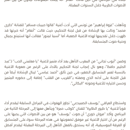
الأصوات الطربية خلال السنوات المقبلة.
وتأهلت "غزوة إبراهيم" من تونس التي أدت أغنية "قالوا حبيبك مسافر" للفنانة "ذكرى
محمد" ونالت بها الإشادة من قبل لجنة التحكيم، حيث قالت "أنغام" أنه خبرتها قد
ظهرت خلال تقديمها لهذه الأغنية الصعبة، أما "أسما لمنور" فقالت أنها استمتع بجمال
وحنية صوت المتسابقة.
وضمن "أيوب تجاني" من المغرب التأهل بعد أداء متميز لأغنية "يا معلمني الحب" لـ"عبد
الحليم حافظ"، وهو نال إعجاب لجنة التحكيم بالأداء على الرغم من صعوبة الأغنية
بالنسبة لعمر المتسابق الصغير، في حين تألق "أحمد عباسي" لينال الإشادة أيضاً من
قبل اللجنة على أداءه الذي وصفته بـ"القريب من القلب" إضافة إلى حضوره المتميز
وحسن اختياره للأغنية وصوته "البكائي".
واستطاع العراقي "يوسف الصميدعي" تجاوز الهفوات في المراحل السابقة ليقدم أداء
قوياً لأغنية "يا طيور الطايرة" للفنان "كوكب حمزة" ويتأهل معها إلى المرحلة الثانية من
البرنامج. وأكد "مروان خوري" أن صوت "يوسف" هو من بين الأصوات التي يحبها على
الرغم من أن اختيار الأغنية غير موفق لصعوبتها في هذه المرحلة سواء على المتسابق
أو الفرقة الموسيقية، إلا أنه يستحق بالفعل التأهل إلى المرحلة المقبلة ليقدم أفضل