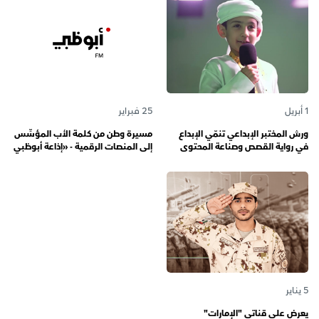
1 أبريل
25 فبراير
ورش المختبر الإبداعي تنمّي الإبداع
مسيرة وطن من كلمة الأب المؤسِّس
في رواية القصص وصناعة المحتوى
إلى المنصات الرقمية - «إذاعة أبوظبي
الرقمي المسؤول لدى رواة القصص
أف أم» تحتفي بذكرى تأسيسها الـ 57
الصغار
وتُواصل دورها صوتاً للإمارات عبر
الأجيال
5 يناير
يعرض على قناتي "الإمارات"