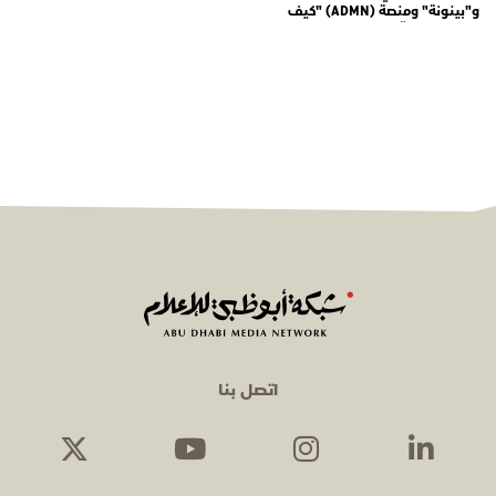
و"بينونة" ومنصة (ADMN) "كيف
المعنوية" يوثّق في موسمه الثالث
يوميات مجندي الخدمة الوطنية
اتصل بنا