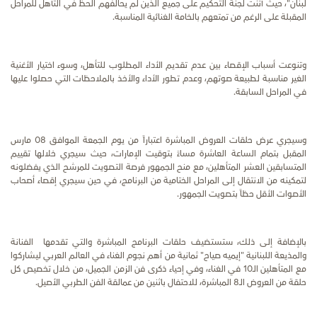
لبنان"، حيث أثنت لجنة التحكيم على جميع الذين لم يحالفهم الحظ في التأهل للمراحل
المقبلة على الرغم من تمتعهم بالخامة الغنائية المناسبة.
وتنوعت أسباب الإقصاء بين عدم تقديم الأداء المطلوب للتأهل، وسوء اختيار الأغنية
الغير مناسبة لطبيعة صوتهم، وعدم تطور الأداء والأخذ بالملاحظات التي حصلوا عليها
في المراحل السابقة.
وسيجري عرض حلقات العروض المباشرة اعتباراً من يوم الجمعة الموافق 08 مارس
المقبل بتمام الساعة العاشرة مساءً بتوقيت الإمارات، حيث سيجري خلالها تقييم
المتسابقين العشر المتأهلين، مع منح الجمهور فرصة التصويت للمرشح الذي يفضلونه
لتمكينه من الانتقال إلى المراحل الختامية من البرنامج، في حين سيجري إقصاء أصحاب
الأصوات الأقل حظاً بتصويت الجمهور.
بالإضافة إلى ذلك، ستستضيف حلقات البرنامج المباشرة والتي تقدمها الفنانة
والمذيعة اللبنانية "إيميه صياح" ثمانية من أهم نجوم الغناء في العالم العربي ليشاركوا
مع المتأهلين الـ10 في الغناء، وفي إحياء ذكرى فن الزمن الجميل، من خلال تخصيص كل
حلقة من العروض الـ8 المباشرة، للاحتفال باثنين من عمالقة الفن الطربي الأصيل.