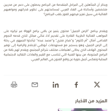
ويذكر أن المتأهلين إلى المراحل المتقدمة من البرنامج يحصلون على دعم من مدربين
متخصصين وأساتذة في الغناء العربي لمساعدتهم على تطوير قدراتهم ومواهبهم
الغنائية في سبيل تعزيز فرصهم للفوز بلقب البرنامج؟
ويقدم برنامج "الزمن الجميل" محتوى يتميز عن باقي برامج الهواة عبر تركيزه على
المواهب الغنائية الطربية القادرة على تقديم أداء غنائي مماثل للذي قدمه النجوم
القدامى أمثال "أم كلثوم" و"صباح فخري" و"محمد عبده" ليأخذوا الجمهور في رحلة
إلى الزمن الجميل، وهو ينسجم مع مستهدفات أبوظبي للإعلام والرامية إلى توفير
المحتوى الهادف الذي يحاكى اهتمامات مختلف شرائح المجتمع، ويقدم لهم باقة من
البرامج المتنوعة، من بينها الفنية التي تتناسب مع القيم والعادات التقاليد الاجتماعية
المحلية وتعكس أجمل صورة عن واقع الفنون في العالم العربي.
المزيد من الأخبار