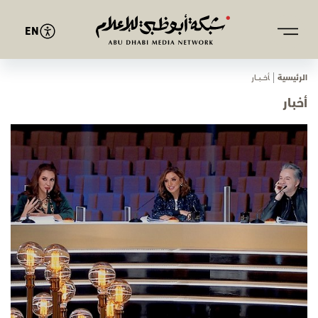
EN
الرئيسية
ﺄﺧـــﺒـــﺎر
أخبار