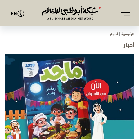
EN
الرئيسية
ﺄﺧـــﺒـــﺎر
أخبار