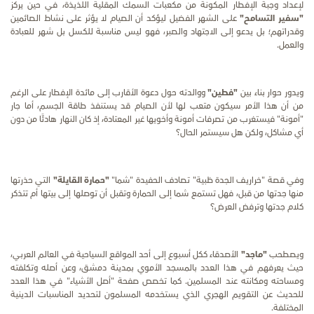
لإعداد وجبة الإفطار المكونة من مكعبات السمك المقلية اللذيذة، في حين يركز
"سفير التسامح"
على الشهر الفضيل ليؤكد أن الصيام لا يؤثر على نشاط الصائمين
وقدراتهم؛ بل يدعو إلى الاجتهاد والصبر، فهو ليس مناسبة للكسل بل شهر للعبادة
والعمل.
ويدور حوار بناء بين
"فطين"
ووالدته حول دعوة الأقارب إلى مائدة الإفطار على الرغم
من أن هذا الأمر سيكون متعب لها لأن الصيام قد يستنفذ طاقة الجسم، أما جار
"أمونة" فيستغرب من تصرفات أمونة وأخويها غير المعتادة، إذ كان النهار هادئًا من دون
أي مشاكل، ولكن هل سيستمر الحال؟
وفي قصة "خراريف الجدة ظبية" تصادف الحفيدة "شما"
"حمارة القايلة"
التي حذرتها
منها جدتها من قبل، فهل تستمع شما إلى الحمارة وتقبل أن توصلها إلى بيتها أم تتذكر
كلام جدتها وترفض العرض؟
ويصطحب
"ماجد"
الأصدقاء ككل أسبوع إلى أحد المواقع السياحية في العالم العربي،
حيث يعرفهم في هذا العدد بالمسجد الأموي بمدينة دمشق، وعن أصله وتكلفته
ومساحته ومكانته عند المسلمين. كما تخصص صفحة "أصل الأشياء" في هذا العدد
للحديث عن التقويم الهجري الذي يستخدمه المسلمون لتحديد المناسبات الدينية
المختلفة.