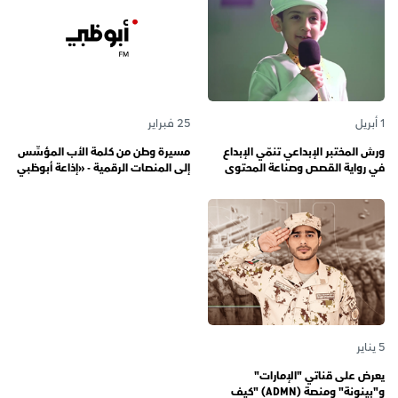
1 أبريل
25 فبراير
ورش المختبر الإبداعي تنمّي الإبداع
مسيرة وطن من كلمة الأب المؤسِّس
في رواية القصص وصناعة المحتوى
إلى المنصات الرقمية - «إذاعة أبوظبي
الرقمي المسؤول لدى رواة القصص
أف أم» تحتفي بذكرى تأسيسها الـ 57
الصغار
وتُواصل دورها صوتاً للإمارات عبر
الأجيال
5 يناير
يعرض على قناتي "الإمارات"
و"بينونة" ومنصة (ADMN) "كيف