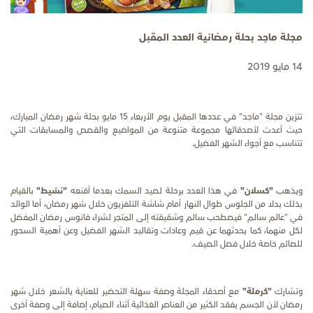
مجلة ماجد بحلة رمضانية العدد المقبل
14 مايو 2019
تتزين مجلة "ماجد" في عددها المقبل يوم الأربعاء
15
مايو بحلة شهر رمضان المبارك،
حيث أعدت لأصدقائها مجموعة متنوعة من المواضيع والقصص والمسابقات التي
تتناسب مع أجواء الشهر الفضيل.
ويذهب
"كسلان"
في هذا العدد برحلة لصيد السمك بعدما أقنعه
"نشيط"
بالقيام
بذلك بدلا من الجلوس طوال النهار أمام شاشة التلفزيون خلال شهر رمضان، أما الوالد
في "عالم سالم" فيصطحب سالم وشقيقته إلى المتجر لشراء فانوس رمضان المفضل
لكل منهما، كما يحدثهما عن قيم وعادات وتقاليد الشهر الفضيل وعن أهمية السحور
للصائم خاصة خلال فصل الصيف.
وتشارك
"كرملة"
مع أصدقاء المجلة وصفة سهلة التحضير للعناية بالشعر خلال شهر
رمضان لأن الجسم يفقد الكثير من العناصر الغذائية أثناء الصيام، إضافة إلى وصفة أخرى