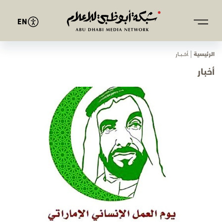
EN
الرئيسية
ﺄﺧـــﺒـــﺎر
أخبار