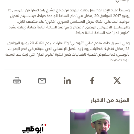
الإنساني.
وستبدأ "قناة الإمارات" بنقل صلاة التهجد من جامع الشيخ زايد اعتباراً من الخميس 15
يونيو 2017 الموافق 20 رمضان في تمام الساعة الواحدة صباحاً، حيث سيتم تعديل
مواعيد البث على القناة بعرض المسلسل السوري "خاتون" عند منتصف الليل،
والمسلسل الاجتماعي المصري "رمضان كريم" عند الساعة الثانية صباحاً، وإعادة نشرة
"علوم الدار" عند الساعة الثالثة صباحاً.
وفي السياق ذاته، تقدم قناتي "أبوظبي" و"الامارات" يوم الثلاثاء 20 يونيو الموافق
25 رمضان تغطية لفعاليات يوم زايد للعمل الإنساني الذي سيقام في قصر الإمارات
بأبوظبي، كما ستعرض تغطية للفعاليات ضمن نشرة "علوم الدار" التي تبث عند الساعة
الواحدة صباحاً.
المزيد من الأخبار