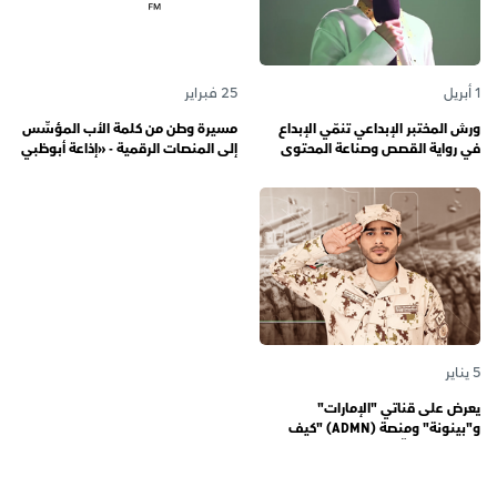
1 أبريل
25 فبراير
ورش المختبر الإبداعي تنمّي الإبداع
مسيرة وطن من كلمة الأب المؤسِّس
في رواية القصص وصناعة المحتوى
إلى المنصات الرقمية - «إذاعة أبوظبي
الرقمي المسؤول لدى رواة القصص
أف أم» تحتفي بذكرى تأسيسها الـ 57
الصغار
وتُواصل دورها صوتاً للإمارات عبر
الأجيال
5 يناير
يعرض على قناتي "الإمارات"
و"بينونة" ومنصة (ADMN) "كيف
المعنوية" يوثّق في موسمه الثالث
يوميات مجندي الخدمة الوطنية