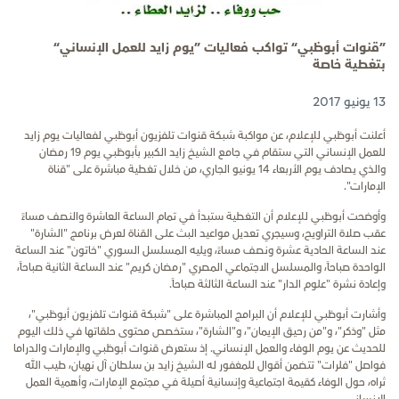
”قنوات أبوظبي“ تواكب فعاليات ”يوم زايد للعمل الإنساني“
بتغطية خاصة
13 يونيو 2017
أعلنت أبوظبي للإعلام، عن مواكبة شبكة قنوات تلفزيون أبوظبي لفعاليات يوم زايد
للعمل الإنساني التي ستقام في جامع الشيخ زايد الكبير بأبوظبي يوم 19 رمضان
والذي يصادف يوم الأربعاء 14 يونيو الجاري، من خلال تغطية مباشرة على "قناة
الإمارات".
وأوضحت أبوظبي للإعلام أن التغطية ستبدأ في تمام الساعة العاشرة والنصف مساءً
عقب صلاة التراويح، وسيجري تعديل مواعيد البث على القناة لعرض برنامج "الشارة"
عند الساعة الحادية عشرة ونصف مساءً، ويليه المسلسل السوري "خاتون" عند الساعة
الواحدة صباحاً، والمسلسل الاجتماعي المصري "رمضان كريم" عند الساعة الثانية صباحاً،
وإعادة نشرة "علوم الدار" عند الساعة الثالثة صباحاً.
وأشارت أبوظبي للإعلام أن البرامج المباشرة على "شبكة قنوات تلفزيون أبوظبي"،
مثل "وذكر"، و"من رحيق الإيمان"، و"الشارة"، ستخصص محتوى حلقاتها في ذلك اليوم
للحديث عن يوم الوفاء والعمل الإنساني. إذ ستعرض قنوات أبوظبي والإمارات والدراما
فواصل "فلرات" تتضمن أقوال للمغفور له الشيخ زايد بن سلطان آل نهيان، طيب الله
ثراه، حول الوفاء كقيمة اجتماعية وإنسانية أصيلة في مجتمع الإمارات، وأهمية العمل