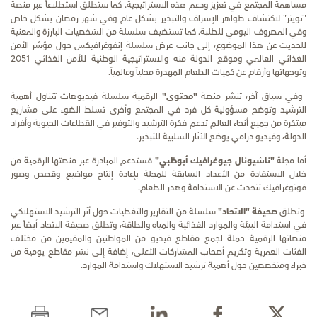
مساهمة المجتمع في تعزيز ودعم هذه الاستراتيجية. كما ستطلق استطلاعاً عبر منصة
"تويتر" لاكتشاف ظواهر الإسراف والتبذير بشكل عام وفي شهر رمضان بشكل خاص
وفي المصروف اليومي للطلبة. كما تستضيف سلسلة من الشخصيات البارزة والمعنية
للحديث عن هذا الموضوع، إلى جانب عرض سلسلة إنفوغرافيكس حول مؤشر الأمن
الغذائي العالمي وموقع الدولة منه والاستراتيجية الوطنية للأمن الغذائي 2051
وتوجهاتها وأرقام عن كميات الطعام المهدرة محلياً وعالمياً
.
وفي سياق آخر، تنشر منصة
"محتوى"
الرقمية سلسلة فيديوهات تتناول أهمية
الترشيد وتوضح مسؤولية كل فرد في المجتمع وأخرى تسلط الضوء على مشاريع
مبتكرة من جميع أنحاء العالم تدعم فكرة الترشيد والتوفير في القطاعات الحيوية وأفراد
الدولة، وفيديو درامي يوضع الآثار السلبية للتبذير
.
أما مجلة
"ناشيونال جيوغرافيك أبوظبي"
فستدعم المبادرة عبر منصتها الرقمية من
خلال الاستفادة من الأعداد السابقة للمجلة بإعادة إنتاج مواضيع وقصص وصور
فوتوغرافيك تتحدث عن الاستدامة وهدر الطعام
.
وتطلق
صحيفة "الاتحاد"
سلسلة من التقارير والتغطيات حول أثر الترشيد الاستهلاكي
في استدامة البيئة والموارد الغذائية والمياه والطاقة، وتطلق صحيفة الاتحاد أيضاً عبر
منصاتها الرقمية حملة لجمع مقاطع فيديو من المواطنين والمقيمين من مختلف
الفئات العمرية وتكريم أصحاب المشاركات الأعلى، إضافة إلى نشر مقاطع يومية من
خبراء ومتخصصين حول أهمية ترشيد الاستهلاك واستدامة الموارد
.