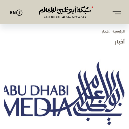
EN
الرئيسية
ﺄﺧـــﺒـــﺎر
أخبار