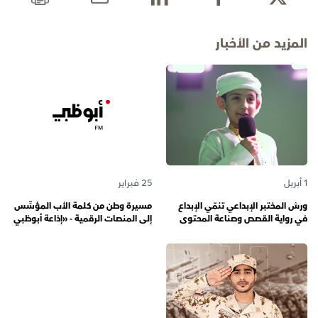
المزيد من الأخبار
1 أبريل
25 فبراير
ورش المختبر الإبداعي تنمّي الإبداع
مسيرة وطن من كلمة الأب المؤسِّس
في رواية القصص وصناعة المحتوى
إلى المنصات الرقمية - «إذاعة أبوظبي
الرقمي المسؤول لدى رواة القصص
أف أم» تحتفي بذكرى تأسيسها الـ 57
الصغار
وتُواصل دورها صوتاً للإمارات عبر
الأجيال