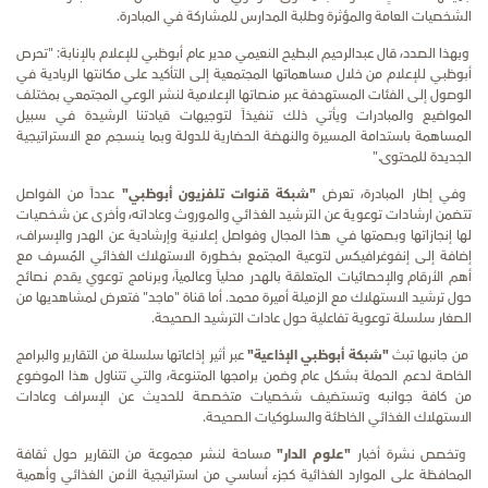
الشخصيات العامة والمؤثرة وطلبة المدارس للمشاركة في المبادرة
.
وبهذا الصدد، قال عبدالرحيم البطيح النعيمي مدير عام أبوظبي للإعلام بالإنابة: "تحرص
أبوظبي للإعلام من خلال مساهماتها المجتمعية إلى التأكيد على مكانتها الريادية في
الوصول إلى الفئات المستهدفة عبر منصاتها الإعلامية لنشر الوعي المجتمعي بمختلف
المواضيع والمبادرات ويأتي ذلك تنفيذاً لتوجيهات قيادتنا الرشيدة في سبيل
المساهمة باستدامة المسيرة والنهضة الحضارية للدولة وبما ينسجم مع الاستراتيجية
الجديدة للمحتوى
".
وفي إطار المبادرة، تعرض
"شبكة قنوات تلفزيون أبوظبي"
عدداً من الفواصل
تتضمن ارشادات توعوية عن الترشيد الغذائي والموروث وعاداته، وأخرى عن شخصيات
لها إنجازاتها وبصمتها في هذا المجال وفواصل إعلانية وإرشادية عن الهدر والإسراف،
إضافة إلى إنفوغرافيكس لتوعية المجتمع بخطورة الاستهلاك الغذائي المُسرف مع
أهم الأرقام والإحصائيات المتعلقة بالهدر محلياً وعالمياً، وبرنامج توعوي يقدم نصائح
حول ترشيد الاستهلاك مع الزميلة أميرة محمد. أما قناة "ماجد" فتعرض لمشاهديها من
الصغار سلسلة توعوية تفاعلية حول عادات الترشيد الصحيحة.
من جانبها تبث
"شبكة أبوظبي الإذاعية"
عبر أثير إذاعاتها سلسلة من التقارير والبرامج
الخاصة لدعم الحملة بشكل عام وضمن برامجها المتنوعة، والتي تتناول هذا الموضوع
من كافة جوانبه وتستضيف شخصيات متخصصة للحديث عن الإسراف وعادات
الاستهلاك الغذائي الخاطئة والسلوكيات الصحيحة.
وتخصص نشرة أخبار
"علوم الدار"
مساحة لنشر مجموعة من التقارير حول ثقافة
المحافظة على الموارد الغذائية كجزء أساسي من استراتيجية الأمن الغذائي وأهمية