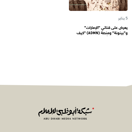
5 يناير
يعرض على قناتي "الإمارات"
و"بينونة" ومنصة (ADMN) "كيف
المعنوية" يوثّق في موسمه الثالث
يوميات مجندي الخدمة الوطنية