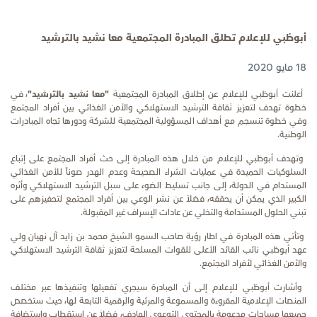
أبوظبي للإعلام تطلق المبادرة المجتمعية معا نشيد بالترشيد
18 مايو 2020
أعلنت أبوظبي للإعلام عن إطلاق المبادرة المجتمعية
"معا
نشيد
بالترشيد"
، في
خطوة تهدف لتعزيز ثقافة الترشيد الاستهلاكي والأمن الغذائي بين أفراد المجتمع
وفي خطوة تنسجم مع أهداف المسؤولية المجتمعية للشركة ودورها تجاه المبادرات
الوطنية
.
وتهدف أبوظبي للإعلام من خلال هذه المبادرة إلى حث أفراد المجتمع على إتباع
السلوكيات الحميدة في عمليات الشراء الصحيحة وعدم الهدر صوناً للأمن الغذائي
المستدام في الدولة، إلى جانب تسليط الضوء على سبل الترشيد الاستهلاكي وأثره
الكبير الذي يمكن أن يحققه، فضلاً عن نشر الوعي بين أفراد المجتمع لتحفيزهم على
تبني الحلول المستدامة والتخلي عن عادات الإسراف غير المقبولة
.
وتأتي هذه المبادرة في اطار رؤية صاحب السمو الشيخ محمد بن زايد آل نهيان ولي
عهد أبوظبي نائب القائد الأعلى للقوات المسلحة لتعزيز ثقافة الترشيد الاستهلاكي
والأمن الغذائي لأفراد المجتمع.
وأشارت أبوظبي للإعلام إلى أن المبادرة سيجري تفعيلها وتنفيذها عبر مختلف
المنصات الإعلامية المقروءة والمسموعة والمرئية والرقمية التابعة لها، حيث ستخصص
جميعها مساحاتٍ مدعومة بالمحتوى التوعوي الهادف، فضلاً عن استقطاب واستضافة