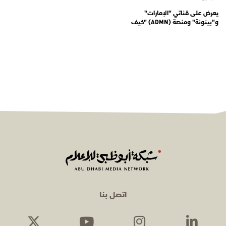
يعرض على قناتي "الإمارات"
و"بينونة" ومنصة (ADMN) "كيف
المعنوية" يوثّق في موسمه الثالث
يوميات مجندي الخدمة الوطنية
اتصل بنا