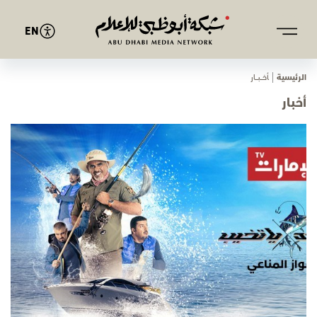
EN
الرئيسية
ﺄﺧـــﺒـــﺎر
أخبار