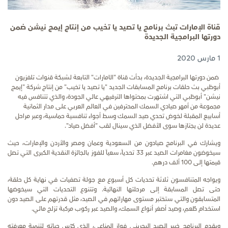
قناة الإمارات تبث برنامج يا تصيد يا تخيب من إنتاج إيمج نيشن ضمن
دورتها البرامجية الجديدة
1 مارس 2020
ضمن دورتها البرامجية الجديدة،
بدأت
قناة "ال
ا
مارات" التابعة لشبكة قنوات تلفزيون
أبوظبي بث حلقات برنامج المسابقات الجديد "يا تصيد يا تخيب" من إنتاج شركة "إيمج
نيشن" أبوظبي التي اشتهرت بمحتواها الترفيهي عالي الجودة، والذي تتنافس فيه
مجموعة من أمهر صيادي السمك المحترفين في
العالم
العربي على مدار الثمانية
أسابيع المقبلة لخوض تحدي صيد السمك وسط أجواء تنافسية حماسية، وعبر مراحل
عديدة لن يجتازها سوى الأفضل الذي سينال لقب "أفضل صياد".
ويشارك في البرنامج صيادون من السعودية وعمان ومصر والأردن والإمارات، حيث
سيخوضون مغامرات الصيد عبر 33 تحدياً، سعياً للفوز بالجائزة النقدية الكبرى التي تصل
قيمتها إلى 100 ألف درهم.
ويواجه المتنافسون ثلاثة تحديات كل أسبوع مع جولة تصفيات في نهاية كل حلقة،
حتى تصل المسابقة إلى مرحلتها النهائية. وتتنوع التحديات التي سيخوضها
المتسابقون والتي ستختبر مستوى مهاراتهم في الصيد، مثل قدرتهم على الصيد دون
استخدام طُعم، وصيد أصغر أنواع السمك، والصيد
عبر ركوب مركبة تزلج مائي.
ويقدم البرنامج خبير الصيد البحريني فواز المناعي، الذي كرّس حياته لتنمية معرفته