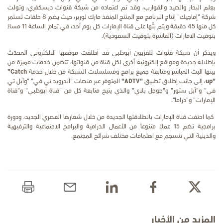
بعِلم البحار والصيد والقوارب، وقد تم اعتماده من شبكة قنوات ديسكفري،
وتولت
شركة "إماجيك" إنتاج البرنامج مع المنتج المنفذ مارك لوربر
، حيث يضم 8 حلقات تستمر
كل منها 45 دقيقة ويتم بثّها على قناة الإمارات كل يوم أحد، في تمام الساعة 11 مساءً
بتوقيت الامارات (العاشرة بتوقيت السعودية).
ويذكر أن شبكة قنوات تلفزيون أبوظبي قد أطلقت موقعها الالكتروني المحدّث
بإطلالة جديدة ومواقع إلكترونية أخرى لكل قناة من قنواتها، تتضمن خدمات مميزة من
بينها البث المباشر ومتابعة جميع برامج ومسلسلات الشبكة من خلال خدمة
"Catch
up"
، إلى جانب إطلاق تطبيق
"ADTV"
المتوفر عبر منصات "آندرويد تي في" "وآبل تي
في" و"آبل ستور" و"جوجل بلاي" والذي يتيح متابعة كل من "قناة أبوظبي" و"قناة
الإمارات" و"دراما".
كما احتفت قناة الإمارات بانطلاقتها الجديدة من خلال شعارها العصري الجديد، ودورة
برامجية تضم 15 عملاً متنوعاً من الأعمال الدرامية والبرامج الاجتماعية والترفيهية
والدينية التي تنسجم مع اهتمامات مختلف شرائح المجتمع.
المزيد من الأخبار