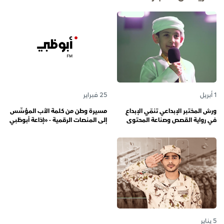
1 أبريل
25 فبراير
ورش المختبر الإبداعي تنمّي الإبداع
مسيرة وطن من كلمة الأب المؤسِّس
في رواية القصص وصناعة المحتوى
إلى المنصات الرقمية - «إذاعة أبوظبي
الرقمي المسؤول لدى رواة القصص
أف أم» تحتفي بذكرى تأسيسها الـ 57
الصغار
وتُواصل دورها صوتاً للإمارات عبر
الأجيال
5 يناير