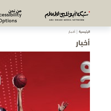
من نحن
cessibility
Options
الرئيسية
ﺄﺧـــﺒـــﺎر
أخبار