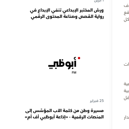
1 أبريل
ات هذا الحدث العالمي البارز الذي يشارك فيه أكثر من 7 ألاف
ورش المختبر الإبداعي تنمّي الإبداع في
واقع
رواية القصص وصناعة المحتوى الرقمي
كل
المسؤول لدى رواة القصص الصغار
ات
اعية
لعربية
قل
25 فبراير
مسيرة وطن من كلمة الأب المؤسِّس إلى
المنصات الرقمية - «إذاعة أبوظبي أف أم»
ار
تحتفي بذكرى تأسيسها الـ 57 وتُواصل