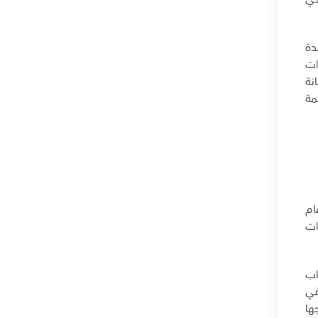
دة
ات
نة
مة
ام
ات
اب
في
ها