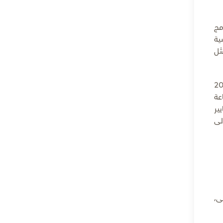
مج
ية
ثل
 "سيحظى الأولمبياد الخاص - الألعاب العالمية أبوظبي 2019
عة
ير
لى
لأولى،