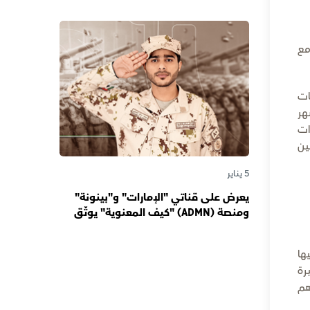
دورها صوتاً للإمارات عبر الأجيال
مع
ات
هر
ات
ين
5 يناير
يعرض على قناتي "الإمارات" و"بينونة"
ومنصة (ADMN) "كيف المعنوية" يوثّق
في موسمه الثالث يوميات مجندي
الخدمة الوطنية
ها
رة
هم