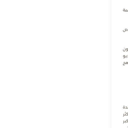
اصمة
اص
يكون
يو
هج
دة
ثر
بر
تي