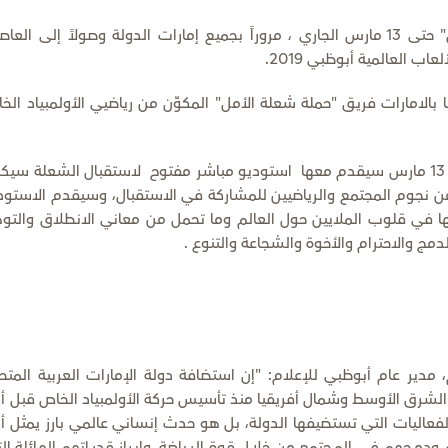
حيث من المقرر أن تستمر مسارات "شعلة الأمل" حتى 13 مارس الجاري ، مروراً بجميع إمارات الدولة وصولاً إلى الع
اب العالمية أبوظبي 2019.
 بالامارات فريق "حملة شعلة الأمل" المكوّن من رياضيي الأولمبياد الخ
وعند وصول الشعلة الى مبنى أبوظبي للإعلام يوم 13 مارس سيقدم معها استوديو مباشر مفتوح لاستقبال الشعلة س
ن نجوم المجتمع والرياضيين للمشاركة في الاستقبال، وسيقدم الاستود
 لها في قلوب الملايين حول العالم وما تحمل من معاني الانطلاق والتو
ج والاحترام والأخوة والشجاعة والتنوع .
مدير عام أبوظبي للإعلام: "إن استضافة دولة الإمارات العربية المتح
 الشرق الأوسط وشمال أفريقيا منذ تأسيس حركة الأولمبياد الخاص قبل أك
ة الفعاليات التي تستضيفها الدولة، بل هو حدث إنساني عالمي بارز يمثل أك
جهم في المجتمع من خلال قوة الرياضة، وإبراز قدراتهم الهائلة ال