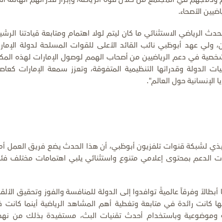
ضيين الأصحاء.
ث الرياضي الاستثنائي ما كان ليتم لولا اهتمام ومتابعة قيادتنا الرشي
 ولي عهد أبوظبي نائب القائد الأعلى للقوات المسلحة لدولة الإمار
لشخصية في دعم الرياضيين من أصحاب الهمم لوصول الإمارات لهذه المكا
يات الدولة وقدراتها التنظيمية المتفوقة، وتعزز سمعة الإمارات كعاص
 الإنسانية حول العالم".
فيذي لشبكة قنوات تلفزيون أبوظبي، أن هذا الحدث يضع فريق العمل أم
ت الدعم بمحتوى إعلامي متنوع واستثنائي يلبي اهتمامات مختلف فئ
طالاً وفرقاً عالميةً توافدوا إلى الدولة للمنافسة والفوز وتحقيق الألق
ا كانت رائدة في متابعة وتغطية أهم المشاهد الرياضية أينما كانت 
افية وموضوعية وباستخدام أحدث تقنيات البث، مستفيدة بذلك من نهج