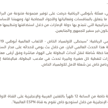
ي، ممثلة بأبوظبي الرياضية حرصت على توفير مجموعة متنوعة من البرا
 يتعلق بالمنافسات وفعالياتها والأجواء المصاحبة لها، ومهمتنا الأساس
راتيجية التي تتمتع بها دولة الإمارات من خلال استضافتها وتنظيمها م
نكون خير سفير للجمهور والمتابعين.
من جانبه قال يعقوب السعدي مدير قنوات أبوظبي الرياضية:
 هذا الحدث العالمي البارز، من خلال بث يومي لأحداثه على مدار السا
ضعنا خطة شاملة لنقل أحداث البطولة على الهواء مباشرة وفق أرقى معاي
رات لتغطية كل صغيرة وكبيرة تحدث في ملاعب البطولة، فبالإضافة إ
نامج خاص عن شعلة الأمل للأولمبياد الخاص.
تبدأ تغطية حفل الافتتاح وما يتضمنه من عروض فنية خاصة من الساعة 12 ظهراً باللغتين العربية والإنجليزية على القناة ا
 الإنجليزية من خلال استوديو خاص تقوم به قناة
ESPN
العالمية".