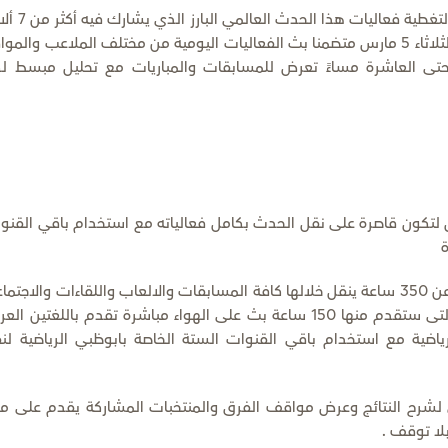
وقررت إدارة الشبكة تخصيص القناة الأولى بالكامل لتغطية فعالي
رياضي ونحو 20 ألف متطوع، وذلك ابتداءً من يوم الثلاثاء 5 مارس متضمنا بث الفعاليات اليومية من مختلف الملاعب والم
وحتى العاشرة مساءً تعرض للمسابقات والمباريات مع تحليل مبسط ل
ل لتكون قاصرة على نقل الحدث بكامل فعالياته مع استخدام باقي القنو
ة
ويصل عدد ساعات البث طيلة فترة الالعاب ما يزيد عن 350 ساعة ينقل خلالها كافة المسابقات والالعاب واللقاءات والاجتم
المصاحبة للفعاليات اضافة الى الملخصات اليومية التى ستقدم منها 150 ساعة بث على الهواء مباشرة تقدم باللغتين ا
الرياضية مع استخدام باقي القنوات الستة الخاصة بابوظبي الرياضية لن
 لشرح النتائج وعرض مواقف الفرق والمنتخبات المشاركة يقدم على مد