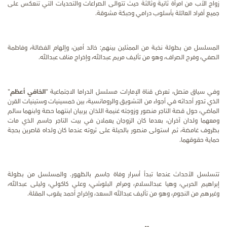
زواج الأب من امرأة ثانية وثالثة حيث تتوالى الصراعات والتحديات التي تنعكس على
جميع أفراد العائلة بأسلوب درامي وحبكة مشوقة.
المسلسل من بطولة نخبة من الممثلين بينهم: خالد أمين، وإلهام الفضالة، وفاطمة
الصفي، وفرح الصراف، وهو من تأليف مريم عبدالله، وإخراج مناف عبدالله.
وفي سياق متصل، تعرض قناة الإمارات مسلسل الدراما الاجتماعية "
الخافي أعظم
"
الذي تدور أحداثه في أجواء من التشويق والرومانسية، بين خمسينيات وستينيات القرن
الماضي، حول قصة التاجر منصور وزوجته غنيمة اللذان يربيان ابنتهما حصة وابنهما سالم
ومعهما ولدان آخران، بعدما كان الزوجان يعملان في بيت التاجر جاسم الذي مات
بظروف غامضة، ثم استولى منصور بالحيلة على ثروته عندما كان ولداه قاصرين بحجة
حماية حقوقهما.
تتسلسل الأحداث عندما تبدأ أسرار وفاة جاسم بالظهور. والمسلسل من بطولة
إبراهيم الحربي، وهيا عبدالسلام، ومرام البلوشي، وعلي كاكولي، وليلى عبدالله،
وغيرهم من النجوم، وهو من تأليف عبدالله السعد، وإخراج أحمد يقوب المقلة.