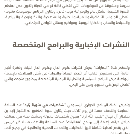
حيث يقدم للجمهور من الأحد إلى الخميس في تمام الساعة التاسعة مساءً جرعة
سريعة ومشوقة من الموضوعات التي تغطي كافة نواحي الحياة وتكون محل اهتمام
الأسرة الخليجية بشكل عام والإماراتية بوجه خاص، ويتناول البرنامج موضوعات متنوعة
تغطي الجوانب الثقافية، والفنية، والطبية، والاقتصادية، والتكنولوجية، والرياضية،
والسياحة والسفر، والقضايا اليومية، ومواضيع وسائل التواصل الاجتماعي.
النشرات الإخبارية
والبرامج المتخصصة
وتستمر قناة "الإمارات" بعرض نشرات علوم الدار، وعلوم الدار الليلة، ونشرة أخبار
الثانية التي تستعرض خلالها آخر الأخبار المحلية والدولية في شتى المجالات، بالإضافة
لمواصلة عرض البرامج السياسية والتحليلية المحلية المتخصصة بمحتوىً متجدد، والتي
تشمل اليمن في أسبوع، وعين على اليمن.
وتعرض القناة البرنامج الحواري الاٍسبوعي "
شخصيات في مئوية زايد
" عند الساعة
السابعة والنصف مساءً كل يوم ثلاثاء، حيث يتناول سيرة المغفور له الشيخ زايد بن
سلطان آل نهيان "طيب الله ثراه" بعيون شخصيات عاصرته وعاشت معه في مختلف
مراحل حياته، إضافة إلى برنامج "
فعاليات
" عند السابعة والنصف مساءً كل
خميس
الذي يقدم تغطية شاملة لأبرز الفعاليات والأحداث المحلية والعالمية في جميع أنحاء
دولة الإمارات.