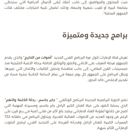
حيث المحتوى والمواضيع، إلى جانب انتقاء أرقى الأعمال الدرامية التي ستحظى
بمتابعة كبيرة أو لقيت شعبية واسعة، وذلك لضمان تلبية احتياجات مختلف فئات
الجمهور المحلية".
برامج جديدة ومتميزة
تعرض قناة الإمارات لأول مرة البرنامج الفني الجديد "
أصوات من الخليج
" والذي يقدم
للجمهور فرصة التعرف على الأغاني والصور والوثائق الخاصة برحلة الأغنية الخليجية منذ
خمسينيات القرن الماضي، إلى جانب مناقشة وتحليل الكلمات والألحان التي تميزها.
ويطل البرنامج على الجمهور كل يوم جمعة في تمام الساعة الحادية عشرة مساءً من
تقديم الإعلامي خالد البدور.
تضم الدورة البرامجية الجديدة البرنامج الوثائقي "
جابر جاسم - رحلة الكلمة والنغم
"
الذي يسلط الضوء على حياة الفنان الكبير الراحل جابر جاسم، ومسيرته المهنية التي
أصبح من خلالها أيقونة الغناء الاماراتي برصيد بلغ أكثر من مئتي أغنية في ربع قرن، على
الرغم من وجود العديد من الأصوات الغنائية القديرة. ويتناول البرنامج في حلقاته الـ13
المميزات الكبيرة للفنان الراحل وقدراته الفريدة على التجديد الفني، ليصبح الصوت
الإماراتي الأُكثر شهرة.