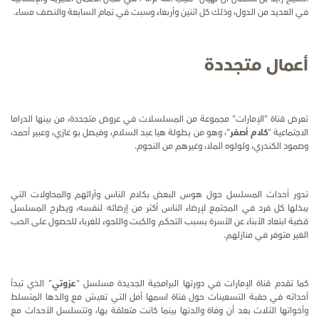
في العديد من الدول، وذلك كل اثنين وأربعاء وسبت في تمام السابعة والنصف مساء.
أعمال متجددة
تعرض قناة "الإمارات" مجموعة من المسلسلات في عروض متجددة، من بينها الدراما
الاجتماعية "
كلام أصفر
"، وهو من بطولة هيا عبد السلام، وفيصل بو غازي، وعبير أحمد،
وصمود الكندري، ولولوه الملا، وغيرهم من النجوم.
تدور أحداث المسلسل
حول هوس البعض بكلام الناس وآرائهم والمحاولات التي
يبذلها كل فرد في المجتمع لإرضاء الناس أكثر من إرضائه لنفسه، ويطرح المسلسل
قضية ابتعاد الأبناء عن الأسرة بسبب التحكم والكبت واللجوء للغرباء للحصول على الحب
الغير متوفر في منازلهم.
كما تقدم قناة الإمارات في دورتها البرامجية الجديدة مسلسل "
عزوتي
" الذي تبدأ
أحداثه في حقبة التسعينات حول فتاة اسمها أمل التي تعيش مع والدها المتسلط
وأخواتها الثلاث بعد أن وفاة والدتها بينما كانت متعلقة بها، وتتسلسل الأحداث مع