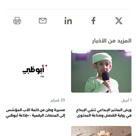
المزيد من الأخبار
1 أبريل
25 فبراير
ورش المختبر الإبداعي تنمّي الإبداع
مسيرة وطن من كلمة الأب المؤسِّس
في رواية القصص وصناعة المحتوى
إلى المنصات الرقمية - «إذاعة أبوظبي
الرقمي المسؤول لدى رواة القصص
أف أم» تحتفي بذكرى تأسيسها الـ 57
الصغار
وتُواصل دورها صوتاً للإمارات عبر
الأجيال