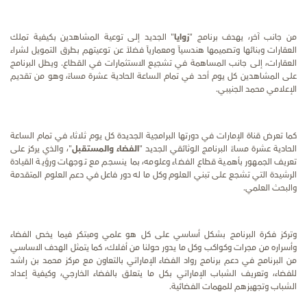
من جانب آخر، يهدف برنامج "
زوايا
" الجديد إلى
توعية المشاهدين بكيفية تملك
العقارات وبنائها وتصميمها هندسياً ومعمارياً فضلاً عن توعيتهم بطرق التمويل لشراء
العقارات، إلى جانب المساهمة في تشجيع الاستثمارات في القطاع.
ويطل البرنامج
على المشاهدين كل يوم أحد في تمام الساعة الحادية عشرة مساءً، وهو من تقديم
الإعلامي محمد الجنيبي.
كما تعرض قناة الإمارات في دورتها البرامجية الجديدة كل يوم ثلاثاء
في تمام الساعة
الحادية عشرة مساءً
البرنامج الوثائقي الجديد "
الفضاء والمستقبل
"، والذي يركز على
تعريف الجمهور بأهمية قطاع الفضاء وعلومه، بما ينسجم مع توجهات ورؤية القيادة
الرشيدة التي تشجع على تبني العلوم وكل ما له دور فاعل في دعم العلوم المتقدمة
والبحث العلمي.
وتركز فكرة البرنامج بشكل أساسي على كل هو علمي ومبتكر فيما يخص الفضاء
وأسراره من مجرات وكواكب وكل ما يدور حولنا من أفلاك، كما يتمثل الهدف الاساسي
من البرنامج في دعم برنامج رواد الفضاء الإماراتي بالتعاون مع مركز محمد بن راشد
للفضاء، وتعريف الشباب الإماراتي بكل ما يتعلق بالفضاء الخارجي، وكيفية إعداد
الشباب وتجهيزهم للمهمات الفضائية.