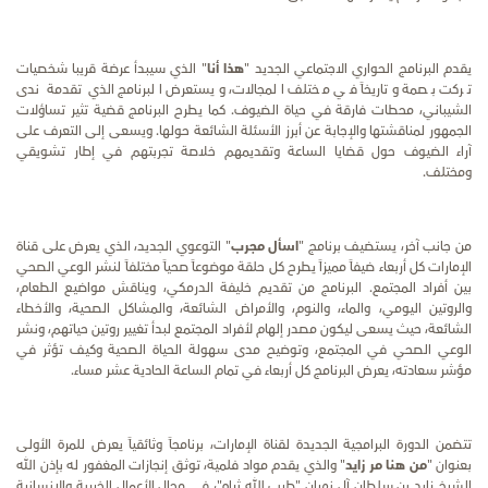
يقدم البرنامج الحواري الاجتماعي الجديد "
هذا أنا
" الذي سيبدأ عرضة قريبا
شخصيات
تركت بصمة وتاريخاً في مختلف المجالات، ويستعرض البرنامج
الذي تقدمة ندى
الشيباني،
محطات فارقة في حياة الضيوف. كما يطرح البرنامج قضية تثير تساؤلات
الجمهور لمناقشتها والإجابة عن أبرز الأسئلة الشائعة حولها. ويسعى إلى التعرف على
آراء الضيوف حول قضايا الساعة وتقديمهم خلاصة تجربتهم في إطار تشويقي
ومختلف.
من جانب آخر، يستضيف برنامج "
اسأل مجرب
" التوعوي الجديد، الذي يعرض على قناة
الإمارات كل أربعاء ضيفاً مميزاً يطرح كل حلقة موضوعاً صحياً مختلفاً لنشر الوعي الصحي
بين أفراد المجتمع. البرنامج من تقديم خليفة الدرمكي، ويناقش مواضيع الطعام،
والروتين اليومي، والماء، والنوم، والأمراض الشائعة، والمشاكل الصحية، والأخطاء
الشائعة، حيث يسعى ليكون مصدر إلهام لأفراد المجتمع لبدأ تغيير روتين حياتهم، ونشر
الوعي الصحي في المجتمع، وتوضيح مدى سهولة الحياة الصحية وكيف تؤثر في
مؤشر سعادته، يعرض البرنامج كل أربعاء في تمام الساعة الحادية عشر مساء.
تتضمن الدورة البرامجية الجديدة لقناة الإمارات، برنامجاً وثائقياً يعرض للمرة الأولى
بعنوان "
من هنا مر زايد
" والذي يقدم
مواد فلمية، توثق إنجازات المغفور له بإذن الله
الشيخ زايد بن سلطان آل نهيان "طيب الله ثراه"، في مجال الأعمال الخيرية والإنسانية