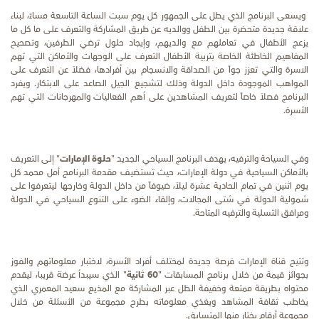
ويسعى البرنامج الذي يطل على الجمهور كل يوم سبت
الساعة التاسعة مساءً
، لبناء
علاقة جديدة متحضرة بين الطفل ووالديه عن طريق المشاركة والتعرف على ما كل ما
يزعج الأطفال في تعاملهم مع والديهم، وإيجاد حلول ترضي الطرفين، وتصحيح
المفاهيم الخاطئة الخاصة بتربية الأطفال التعرف على الوجهات والأماكن التي تهم
الاسرة والتي تعزز جواً من الصداقة والانسجام بين أفرادها، فضلاً عن التعرف على
المواهب الموجودة داخل الدولة وذلك لتشجيع الجيل الصاعد على الابتكار. ويفرد
البرنامج فصلاً خاصاً لتعريف المشاهدين على أهم الفعاليات والمهرجانات التي تهم
الأسرة.
وفي السياحة والترفيه، يهدف البرنامج السياحي الجديد "
حلوة الإمارات
" إلى التعريف
بالأماكن السياحية في دولة الإمارات، حيث تستضيف مقدمة البرنامج أمل محمد كل
يوم اثنين في تمام الحادية عشرة ليلاً، ضيوفاً من داخل الدولة وخارجها ليتعرفوا على
شمولية الدولة في شتى المجالات، و
إلقاء الضوء على التنوع السياحي في الدولة
ومرافق
التسلية والترفيه
المتاحة.
وتتيح قناة الإمارات فرصة جديدة لمختلف أفراد الأسرة، لاختبار معلوماتهم والفوز
بجوائز قيمة من خلال برنامج
المسابقات "
60 ثانية
"
الذي سيبدأ عرضة قريبا، ليقدم
محتواه بطريقة ممتعة وخفيفة الظل عبر المشاركة مع المذيع سعيد المعمري الذي
يخاطب ثقافة المشاهد ويغذي معلوماته بطرح مجموعة من الأسئلة من خلال
مجموعة أرقام يختار منها المتسابق.