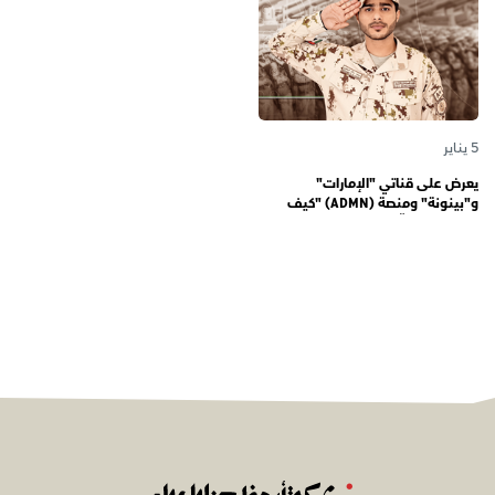
5 يناير
يعرض على قناتي "الإمارات"
و"بينونة" ومنصة (ADMN) "كيف
المعنوية" يوثّق في موسمه الثالث
يوميات مجندي الخدمة الوطنية