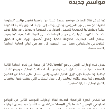
مواسم جديدة
كما تعرض قناة الإمارات مواسم جديدة لثلاثة من برامجها تشمل برنامج "
الحكومة
الذكية
" من تقديم نورا المرزوقي، والذي يهدف
إلى توعية الجمهور بأهمية الحكومة
الذكية وتطبيقاتها المصممة لتسهيل التفاعل بين الحكومة والمواطن، من خلال توفير
الخدمات إلكترونياً فيما يخص جميع المعاملات لدى الدوائر الحكومية. كما يعرض
البرنامج أهم الإنجازات الحكومة الذكية ومدى أهميتها، ويركز على المحتوى
التكنولوجي والاجتماعي ويطل على الجمهور كل أحد في تمام الساعة السابعة
والنصف مساء.
تعرض قناة الإمارات الأولى برنامج "
AGL World
" كل جمعة في تمام الساعة الثالثة
والنصف عصراً، حيث سيتطرق إلى كواليس وأحداث الكرة الإماراتية، ويوفر تغطية
ميدانية وجماهيرية حول دوري الخليج العربي، والتي تشمل تقارير خاصة عن اللاعبين
والمدربين، كما يعود بذاكرة المتابعين إلى أجمل اللحظات التي حققت فيها المنتخبات
والفرق الإماراتية إنجازات متميزة.
كما تتضمن الدورة البرامجية الجديدة لقناة الإمارات الموسم الثاني من البرنامج
الاجتماعي الترفيهي "
عندما يأتي المساء
" من تقديم عبدالله بن حيدر ومريم
المبارك،