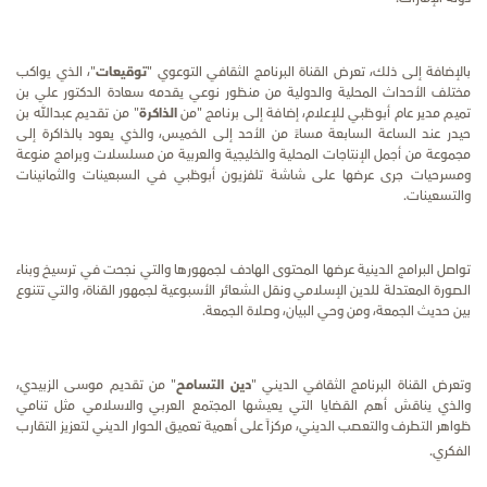
بالإضافة إلى ذلك، تعرض القناة البرنامج الثقافي التوعوي "
توقيعات
"، الذي يواكب
مختلف الأحداث المحلية والدولية من منظور نوعي يقدمه سعادة الدكتور علي بن
تميم مدير عام أبوظبي للإعلام، إضافة إلى برنامج "من
الذاكرة
" من تقديم عبدالله بن
حيدر عند الساعة السابعة مساءً من الأحد إلى الخميس، والذي يعود بالذاكرة إلى
مجموعة من أجمل الإنتاجات المحلية والخليجية والعربية من مسلسلات وبرامج منوعة
ومسرحيات جرى عرضها على شاشة تلفزيون أبوظبي في السبعينات والثمانينات
والتسعينات.
تواصل البرامج الدينية عرضها المحتوى الهادف لجمهورها والتي نجحت في ترسيخ وبناء
الصورة المعتدلة للدين الإسلامي ونقل الشعائر الأسبوعية لجمهور القناة، والتي تتنوع
بين حديث الجمعة، ومن وحي البيان، وصلاة الجمعة.
وتعرض القناة البرنامج الثقافي الديني "
دين التسامح
" من تقديم موسى الزبيدي،
والذي يناقش أهم القضايا التي يعيشها المجتمع العربي والاسلامي مثل تنامي
ظواهر التطرف والتعصب الديني، مركزاً على أهمية تعميق الحوار الديني لتعزيز التقارب
الفكري.