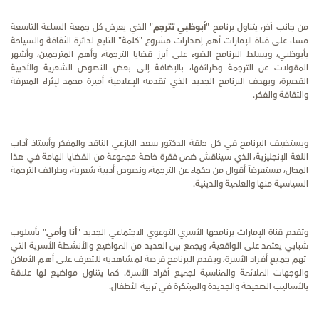
من جانب آخر،
يتناول برنامج "
أبوظبي تترجم
" الذي يعرض كل جمعة الساعة التاسعة
مساء على قناة الإمارات
أهم إصدارات مشروع "كلمة" التابع لدائرة الثقافة والسياحة
بأبوظبي، ويسلط البرنامج الضوء على أبرز قضايا الترجمة، وأهم المترجمين، وأشهر
المقولات عن الترجمة وطرا
ئفها
، بالإضافة إلى بعض النصوص الشعرية والأدبية
القصيرة
، ويهدف البرنامج الجديد الذي تقدمه الإعلامية أميرة محمد لإثراء المعرفة
والثقافة والفكر.
ويستضيف البرنامج في كل حلقة الدكتور سعد البازعي الناقد والمفكر وأستاذ آداب
اللغة الإنجليزية، الذي سيناقش ضمن فقرة خاصة مجموعة من القضايا الهامة في هذا
المجال، مستعرضاً أقوال من حكماء عن الترجمة، ونصوص أدبية شعرية، وطرائف الترجمة
السياسية منها والعلمية والدينية.
وتقدم قناة الإمارات برنامجها الأسري التوعوي الاجتماعي الجديد "
أنا وأمي
" بأسلوب
شبابي يعتمد على الواقعية، ويجمع بين العديد من المواضيع والأنشطة الأسرية التي
تهم جميع أفراد الأسرة، ويقدم البرنامج فرصة لمشاهديه للتعرف على أهم الأماكن
والوجهات الملائمة والمناسبة لجميع أفراد الأسرة. كما يتناول مواضيع لها علاقة
بالأساليب الصحيحة والجديدة والمبتكرة في تربية الأطفال.