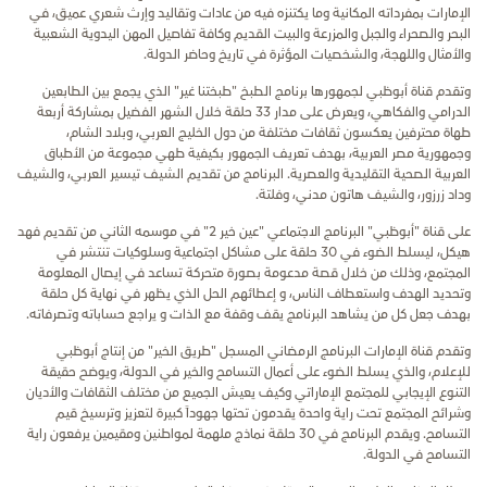
الإمارات بمفرداته المكانية وما يكتنزه فيه من عادات وتقاليد وإرث شعري عميق، في
البحر والصحراء والجبل والمزرعة والبيت القديم وكافة تفاصيل المهن اليدوية الشعبية
والأمثال واللهجة، والشخصيات المؤثرة في تاريخ وحاضر الدولة.
وتقدم قناة أبوظبي لجمهورها برنامج الطبخ "طبختنا غير" الذي يجمع بين الطابعين
الدرامي والفكاهي، ويعرض على مدار 33 حلقة خلال الشهر الفضيل بمشاركة أربعة
طهاة محترفين يعكسون ثقافات مختلفة من دول الخليج العربي، وبلاد الشام،
وجمهورية مصر العربية، بهدف تعريف الجمهور بكيفية طهي مجموعة من الأطباق
العربية الصحية التقليدية والعصرية. البرنامج من تقديم الشيف تيسير العربي، والشيف
وداد زرزور، والشيف هاتون مدني، وفلتة.
على قناة "أبوظبي" البرنامج الاجتماعي "عين خير 2" في موسمه الثاني من تقديم فهد
هيكل، ليسلط الضوء في 30 حلقة على مشاكل اجتماعية وسلوكيات تنتشر في
المجتمع، وذلك من خلال قصة مدعومة بصورة متحركة تساعد في إيصال المعلومة
وتحديد الهدف واستعطاف الناس، و إعطائهم الحل الذي يظهر في نهاية كل حلقة
بهدف جعل كل من يشاهد البرنامج يقف وقفة مع الذات و يراجع حساباته وتصرفاته.
وتقدم قناة الإمارات البرنامج الرمضاني المسجل "طريق الخير"
من إنتاج أبوظبي
للإعلام،
والذي يسلط الضوء على
أعمال
التسامح
والخير
في
الدولة
،
ويوضح
حقيقة
التنوع
الإيجابي
للمجتمع
الإماراتي
وكيف
يعيش
الجميع
من
مختلف
الثقافات
والأديان
وشرائح المجتمع
تحت
راية
واحدة
يقدمون
تحتها
جهوداً
كبيرة
لتعزيز وترسيخ قيم
التسامح
.
ويقدم البرنامج في 30 حلقة نماذج ملهمة لمواطنين ومقيمين يرفعون راية
التسامح في الدولة.