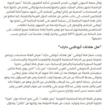
وقال جمعة السهلي الهوتي، المدير التنفيذي لدائرة التلفزيون بالإنابة:
"تتميز الدورة
البرامجية لشهر رمضان المبارك بتنوع برامجها ومسلسلاتها والتي نقدم من خلالها نخبة
من المسلسلات الحصرية من إنتاج أبوظبي للإعلام، التي تشهد حضوراً لافتاً للفنانين
الإماراتيين الشباب إلى جانب فنانين من مختلف الدول العربية والخليجية. كما نتطلع من
خلال هذه الدورة البرامجية إلى تسليط الضوء على القدرة الإنتاجية التي تتمتع بها
أبوظبي للإعلام، والوصول إلى شريحة واسعة من الجمهور، وتلبية تطلعات
المشاهدين وتفضيلاتهم لاسيما مع توفير خاصية إعادة مشاهدة جميع الحلقات على
مدار الساعة عبر تطبيق
ADTV
الرقمي، واختيار أوقات مناسبة لبث البرامج بحسب
تصنيفها".
"هل هلالك أبوظبي دارك"
وتحت شعار قناة أبوظبي "هل هلالك أبوظبي دارك" تعرض القناة مسلسلات وبرامج
متنوعة تجمع بين الدراما الاجتماعية الكويتية، والكوميديا الخليجية، والمسلسلات
العربية السورية والمصرية والبرامج الإنسانية، حيث
تعرض قناة أبوظبي حصرياً
المسلسل التشويقي الخليجي العربي المشترك "حين رأت" الذي يروي قصة فتاتين
ستعيشان فاجعة غير متوقعة بعد أن تفقد كلاً منهما أعز ما تملك بعمل إرهابي،
وتتوالى بعدها الأسئلة عن من كان موجوداً وقت الانفجار ومن هو المسؤول عنه، وهو
مسلسل يسلط الضوء على نبذ الإرهاب والتعايش بين الأديان وهو من بطولة خالد
أمين، وأمل محمد، وليلى عبدالله، وريم علي، والعديد من نجوم الوطن العربي ومن
تأليف محمد حسن أحمد، وإخراج حسين دشتي.
وتعرض القناة الدراما الاجتماعية الكويتية "نبض مؤقت"، التي تدور أحداثه حول "طيبة"
دكتورة أمراض نساء وتوليد، حُرمت من نعمة الأمومة بعد زواجها من "طلال"، وتحاول