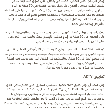
ويطل البرنامج الطبي الصحي "صحتك في رمضان" على جمهور قناة الإمارات من
تقديم الدكتور موسى الزبيدي، على شكل فواصل قصيرة في 30 حلقة من إنتاج
أبوظبي للإعلام تتراوح مدة كل منها بين دقيقتين إلى 5 دقائق
ليتم
بثها
على
الشاشة،
وكذلك
عبر
كافة
المنصات
الالكترونية
،
ويستهدف البرنامج جميع أفراد الأسرة، حيث
يتناول العادات الصحية خلال الصيام وكيف يعزز الصائم جهازه المناعي ويتجنب الإصابة
بالأمراض ويحافظ على صحته.
ومن جانبه يطل برنامج "رسالات ربي" برنامج ديني اجتماعي ودعوة لليقين والطمأنينة،
على الجمهور في 30 حلقة من إنتاج أبوظبي للإعلام ليحث متابعيه على التأمُّل في
آفاق الكون والنفوس البشرية. وهو من تقديم
عمر الدرعي.
كما تقدم قناة الإمارات البرنامج الحواري "المغرد"، من إنتاج أبوظبي للإعلام وتقديم
سعود الكتبي، والذي يقوم باستضافة شخصيات سياسية واقتصادية واجتماعية مؤثرة
في مجتمع تويتر في 30 حلقة، لمناقشتهم في القضايا التي يطرحونها.
تبدأ
الحلقة
بـ
"
قسم
التويت
"
،
إذ
يؤكد
الضيف
على
أن
كل
ما
يرد
في
حسابه
يمثله
وأنه
مستعد
لمناقشة
كل
سؤال
دون
تردد
والإجابة
عنه
بصراحة
.
تطبيق
ADTV
ومن المقرر أن يوفر تطبيق
ADtv
حصرياً المسلسل السوري "على صفيح ساخن" الذي
تدور أحداثه حول عائلة الحجّار التي لم تتوقع أن تعود إلى دمشق ثانيةً، بعد الهجرة إلى
ألمانيا، حيث باع الأخوة الثلاثة هلال وهاني وهمام كل ما يملكون، ووضعوا كل ما
لديهم بين يدي الأخ الكبير صاحب الفكرة والتدبير، تاركين وراءهم أختهم المتزوّجة هند،
في سعي لافتتاح مطعم شاميّ في برلين، وبدء حياة جديدة، وفي طائرة بضائع ستحطّ
مباشرةً في أوروبا لتكون وسيلة لجوئهم بعد الاتفاق مع مهرب كبير.