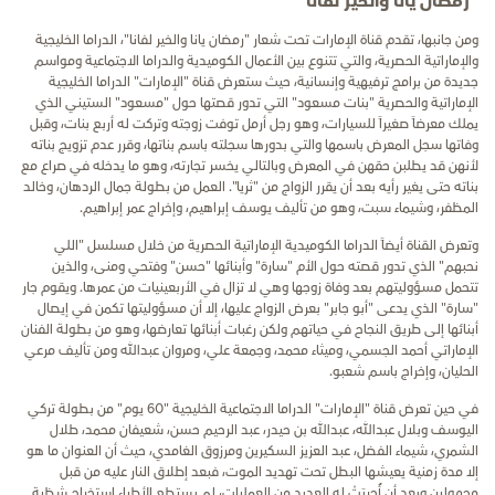
"رمضان يانا والخير لفانا"
ومن جانبها، تقدم قناة الإمارات تحت شعار "رمضان يانا والخير لفانا"
، الدراما الخليجية
والإماراتية الحصرية، والتي تتنوع بين الأعمال الكوميدية والدراما الاجتماعية ومواسم
جديدة من برامج ترفيهية وإنسانية، حيث
ستعرض قناة "الإمارات" الدراما الخليجية
الإماراتية والحصرية "بنات مسعود" التي تدور قصتها حول "مسعود" الستيني الذي
يملك معرضاً صغيراً للسيارات، وهو رجل أرمل توفت زوجته وتركت له أربع بنات، وقبل
وفاتها سجل المعرض باسمها والتي بدورها سجلته باسم بناتها، وقرر عدم تزويج بناته
لأنهن قد يطلبن حقهن في المعرض وبالتالي يخسر تجارته، وهو ما يدخله في صراع مع
بناته حتى يغير رأيه بعد أن يقرر الزواج من "ثريا". العمل من بطولة جمال الردهان، وخالد
المظفر، وشيماء سبت، وهو من تأليف يوسف إبراهيم، وإخراج عمر إبراهيم.
وتعرض القناة أيضاً الدراما الكوميدية الإماراتية الحصرية من خلال مسلسل "اللي
نحبهم" الذي تدور قصته حول الأم "سارة" وأبنائها "حسن" وفتحي ومنى، والذين
تتحمل مسؤوليتهم بعد وفاة زوجها وهي لا تزال في الأربعينيات من عمرها. ويقوم جار
"سارة" الذي يدعى "أبو جابر" بعرض الزواج عليها، إلا أن مسؤوليتها تكمن في إيصال
أبنائها إلى طريق النجاح في حياتهم ولكن رغبات أبنائها تعارضها، وهو من بطولة الفنان
الإماراتي أحمد الجسمي، وميثاء محمد، وجمعة علي، ومروان عبدالله ومن تأليف مرعي
الحليان، وإخراج باسم شعبو.
في حين تعرض قناة "الإمارات" الدراما الاجتماعية الخليجية "60 يوم" من بطولة تركي
اليوسف وبلال عبدالله، عبدالله بن حيدر، عبد الرحيم حسن، شعيفان محمد، طلال
الشمري، شيماء الفضل، عبد العزيز السكيرين ومرزوق الغامدي، حيث أن العنوان ما هو
إلا مدة زمنية يعيشها البطل تحت تهديد الموت، فبعد إطلاق النار عليه من قبل
مجهولين وبعد أن أُجريَتْ له العديد من العمليات، لم يستطع الأطباء استخراج شظية