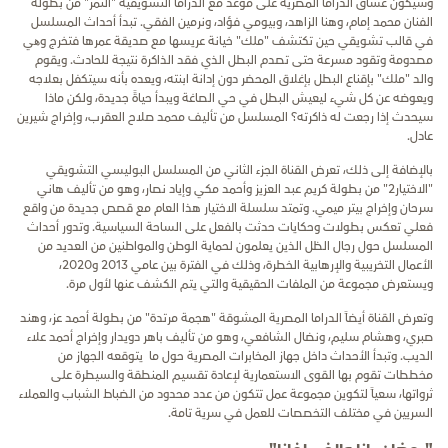
وسيكون عشاق الدراما المصرية على موعد مع الدراما التشويقية "النمر" من بطولة
الفنان محمد إمام، وهنا الزاهد، وبيومي فؤاد، ونرمين الفقي. تبدأ أحداث المسلسل
في قالب تشويقي حين تكتشف "ملك" خيانة عريسها مع صديقة عمرها فتخرج وھي
مصدومة وتقود مسرعة حتى تصدم البطل الذي فقد الذاكرة نتيجة للحادث. ويقوم
والد "ملك" بإقناع البطل بإغلاق المحضر دون إدانة ابنته، ويعده بأنه سيتكفل بعلاجه
ويعوضه عن كل شيء ليعيش البطل في حي الصاغة ويبدأ حياةً جديدة، ولكن ماذا
سيحدث إذا رجعت له ذاكرته؟ المسلسل من تأليف محمد صلاح العقرب، وإخراج شيرين
عادل.
بالإضافة إلى ذلك، تعرض القناة الجزء الثاني من المسلسل البوليسي التشويقي
"الاختيار2" من بطولة كريم عبد العزيز وأحمد مكي وإياد نصار، وهو من تأليف هاني
سرحان وإخراج بيتر ميمي. وتمتد سلسلة الاختيار هذا العام مع قصص جديدة من واقع
فعلي تعكس بطولات وحكايات حدثت بالفعل على الساحة السياسية. وتدور أحداث
المسلسل حول رجال الظل الذين يعلمون لحماية الوطن والمواطنين من العديد من
الأعمال التخريبية والإرهابية الخطرة، وذلك في الفترة بين عامي 2013 و2020،
ويستعرض مجموعة من الملفات الحقيقية والتي يتم الكشف عنها لأول مرة.
وتعرض القناة أيضاً الدراما المصرية المشوقة "هجمة مرتدة" من بطولة أحمد عز، وهند
صبري، وهشام سليم، ونضال الشافعي، وهو من تأليف باهر دويدار وإخراج أحمد علاء
الديب. وتبدأ الأحداث داخل جهاز المخابرات المصرية حول ما يتوقعه الجهاز من
مخططات تقوم بها القوى الاستعمارية لإعادة تقسيم المنطقة والسيطرة على
ثرواتها، سعياً لتكوين مجموعة عمل تتكون من عدد محدود من الضباط الشباب والعملاء
السريين في مختلف التخصصات للعمل في سرية تامة.