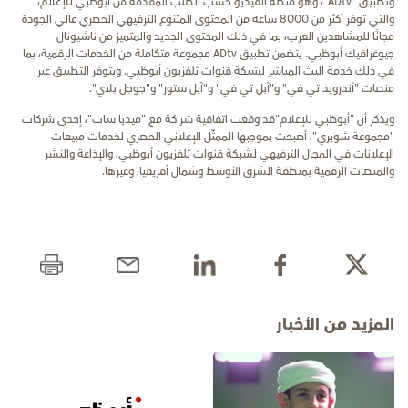
وتطبيق "
ADtv
"، وهو منصة الفيديو حسب الطلب المقدمة من أبوظبي للإعلام،
والتي توفر أكثر من 8000 ساعة من المحتوى المتنوع الترفيهي الحصري عالي الجودة
مجانًا للمشاهدين العرب، بما في ذلك المحتوى الجديد والمتميز من ناشيونال
جيوغرافيك أبوظبي. يتضمن تطبيق
ADtv
مجموعة متكاملة من الخدمات الرقمية، بما
في ذلك خدمة البث المباشر لشبكة قنوات تلفزيون أبوظبي. ويتوفر التطبيق عبر
منصات "آندرويد تي في" و"آبل تي في" و"آبل ستور" و"جوجل بلاي".
ويذكر أن "أبوظبي للإعلام"قد وقعت اتفاقية شراكة مع "ميديا
سات"، إحدى شركات
"مجموعة شويري"، أصبحت بموجبها الممثّل الإعلاني الحصري لخدمات مبيعات
الإعلانات في المجال الترفيهي لشبكة قنوات تلفزيون أبوظبي، والإذاعة والنشر
والمنصات الرقمية بمنطقة الشرق الأوسط وشمال أفريقيا، وغيرها.
المزيد من الأخبار