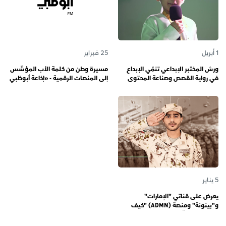
1 أبريل
25 فبراير
ورش المختبر الإبداعي تنمّي الإبداع
مسيرة وطن من كلمة الأب المؤسِّس
في رواية القصص وصناعة المحتوى
إلى المنصات الرقمية - «إذاعة أبوظبي
الرقمي المسؤول لدى رواة القصص
أف أم» تحتفي بذكرى تأسيسها الـ 57
الصغار
وتُواصل دورها صوتاً للإمارات عبر
الأجيال
5 يناير
يعرض على قناتي "الإمارات"
و"بينونة" ومنصة (ADMN) "كيف
المعنوية" يوثّق في موسمه الثالث
يوميات مجندي الخدمة الوطنية