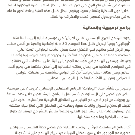
استقرت في شريان قاع المخ، في حين يجب على البطل انتظار الفترة المذكورة لتتليف
الخلايا حول الشظية وتتأقلم معها. ويقوم البطل خلال هذه الفترة بإعادة تصور ما قام
به في حياته ويحاول تصحيح أخطاءه والاعتراف بها للملأ.
برامج ترفيهية وإنسانية
يعود البرنامج الخيري الإنساني "قلبي اطمأن" في موسمه الرابع إلى شاشة قناة
"أبوظبي" يومياً، ليعرض خلال هذا الموسم 30 حالة اجتماعية واقعية عن أناس ضاقت
بهم الأرض ليغير حياتهم نحو الأفضل، حيث يعمل الشاب الإماراتي "غيث" على
مساعدة هذه الحالات في بلدانٍ مختلفة مثل الأردن ومصر والعراق وسوريا وأوغندا
وغيرها. ويسعى البرنامج في موسمه الجديد إلى البناء على النجاحات التي حققتها
في المواسم الماضية في إيصال رسالته الإنسانية إلى أماكن مختلفة في جميع أنحاء
العالم، ويعزز مكانته باعتباره واحداً من أكثر البرامج مشاهدة عبر منصات التواصل
الاجتماعي ومن بين الأكثر متابعة خلال الموسم الرمضاني.
ويعود إلى شاشة قناة "الإمارات" البرنامج الاجتماعي الإنساني "دروب"، في موسمه
الثامن من تقديم علي آل سلوم حيث سيتنقل البرنامج بالمشاهدين خلال نصف ساعة
بين وجهات من نوع خاص، مع التركيز على المناطق الطبيعية مع تسليط الضوء على
تكيف الإنسان والحيوان والنبات معها، وبخاصة في المناطق التي تمتاز ببيئة مختلفة
عن المتعارف عليه لدى البشر حول العالم، وكيفية تعايش البشر مع المتغيرات طوال
السنوات الماضية وما هو مستقبلها.
أما برنامج المسابقات التراثي المُحبب "الشارة" من تقديم حصة الفلاسي، سيواصل
حضوره مع الجمهور خلال شهر رمضان المبارك حيث يركز البرنامج على تراث دولة