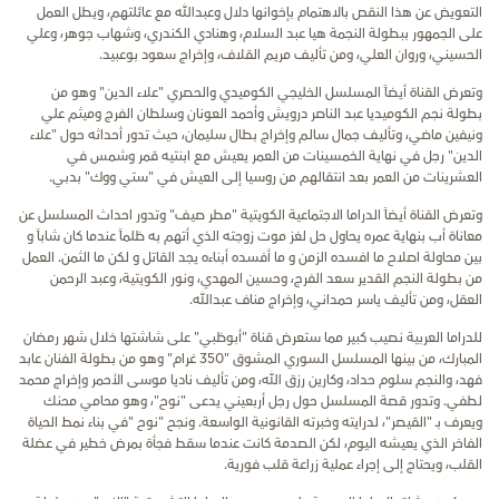
التعويض عن هذا النقص بالاهتمام بإخوانها دلال وعبدالله مع عائلتهم، ويطل العمل
على الجمهور ببطولة النجمة هيا عبد السلام، وهنادي الكندري، وشهاب جوهر، وعلي
الحسيني، وروان العلي، ومن تأليف مريم القلاف، وإخراج سعود بوعبيد.
وتعرض القناة أيضاً المسلسل الخليجي الكوميدي والحصري "علاء الدين" وهو من
بطولة نجم الكوميديا عبد الناصر درويش وأحمد العونان وسلطان الفرج وميثم علي
ونيفين ماضي، وتأليف جمال سالم وإخراج بطال سليمان، حيث تدور أحداثه حول "علاء
الدين" رجل في نهاية الخمسينات من العمر يعيش مع ابنتيه قمر وشمس في
العشرينات من العمر بعد انتقالهم من روسيا إلى العيش في "ستي ووك" بدبي.
وتعرض القناة أيضاً الدراما الاجتماعية الكويتية "مطر صيف" وتدور احداث المسلسل عن
معاناة أب بنهاية عمره يحاول حل لغز موت زوجته الذي أتهم به ظلماً عندما كان شاباً و
بين محاولة اصلاح ما افسده الزمن و ما أفسده أبناءه يجد القاتل و لكن ما الثمن. العمل
من بطولة النجم القدير سعد الفرج، وحسين المهدي، ونور الكويتية، وعبد الرحمن
العقل، ومن تأليف ياسر حمداني، وإخراج مناف عبدالله.
للدراما العربية نصيب كبير مما ستعرض قناة "أبوظبي" على شاشتها خلال شهر رمضان
المبارك، من بينها المسلسل السوري المشوق "350 غرام" وهو من بطولة الفنان عابد
فهد، والنجم سلوم حداد، وكارين رزق الله، ومن تأليف ناديا موسى الأحمر وإخراج محمد
لطفي. وتدور قصة المسلسل حول رجل أربعيني يدعى "نوح"، وهو محامي محنك
ويعرف بـ "القيصر"، لدرايته وخبرته القانونية الواسعة. ونجح "نوح "في بناء نمط الحياة
الفاخر الذي يعيشه اليوم، لكن الصدمة كانت عندما سقط فجأة بمرض خطير في عضلة
القلب، ويحتاج إلى إجراء عملية زراعة قلب فورية.