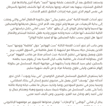
وتستعد للطلاق بعد أن اكتشفت علاقة زوجها "أحمد" بامرأة أخرى واتخاذها قرار
الطلاق المشترك بينهما بعد اعتراف زوجها بخيانته، إلا أنها تكتشف إصابتها بالسرطان
في نفس اليوم الذي تجري فيه إجراءات الطلاق لتتغير الأحداث.
تدور أحداث القصة الثانية "مش حنفرح بيكي" حول دكتورة الأطفال أماني والتي وصلت
إلى بداية الأربعينات من عمرها ولم تتزوج بعد، الأمر الذي يشغل صديقاتها والمحيطين
بها لاسيما وأنها ترفض الزواج، إلى أن يظهر "خالد" حبيب أماني خلال دراستها في
الكلية لتكتشف أنها مازالت تحبه ولكنه متزوج ولديه طفل، لتختلط المشاعر والأفكار
لديها. هل تتزوج بسبب نظرة المحيطين بها أو لمجرد فكرة الزواج؟
ومن جانب آخر تدور أحدث القصة الثالثة "ست الهوانم" حول "فاطمة" وزوجها "سيد"
اللذين يعيشان حياة بسيطة مع ابنتيهما، إذ تعمل فاطمة في السوق القريب بربح
ضئيل، ويعمل زوجها في تصليح الأحذية، حيث استأجر محلاً من صاحب القهوة "مرعي"
الذي بمحاولته الاعتداء على فاطمة يقلب كيان الأسرة بعد أن يقوم سيد بطعنه
بالسكين، ليقرر سيد الابتعاد وتبدأ رحلتهما في مواجهة الحياة. المسلسل من بطولة
إلهام شاهين، وليلى علوي، وجمانة مراد، و من تأليف شهيرة سليم.
كما يستعرض التطبيق المسلسل المصري الكوميدي "في بيتنا روبوت"، الذي تدور
أحداثه حول "يوسف" الذي يعمل على مشروع تصنيع إنسان آلي بذكاء اصطناعي،
وحينما ينجح في تصنيع النموذجين زومبا، ولذيذ، سرعان ما تنقلب حياته وحياة عائلته
رأساً على عقب. المسلسل من بطولة شيماء سيف، وعمرو وهبة، وهشام جمال، و
ليلى أحمد زاهر، ودلال عبد العزيز ، وشيرين. ومن تأليف أحمد محيي
.
يذكر أن قناتي "أبوظبي" و"الإمارات" توفران محتواها للجمهور عبر موقعهما الإلكتروني