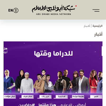
EN
الرئيسية
ﺄﺧـــﺒـــﺎر
أخبار