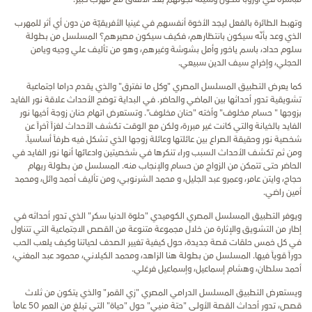
وتهبط الطائرة بالفعل ليجد الأخوة أنفسهم في غينيا الأفريقيّة من دون أي أثر للمهرب
الذي وعد بأنّه سيكون بانتظارهم، فكيف سيكون مصيرهم؟ المسلسل من بطولة
سلوم حداد، باسم ياخور وأمل بشوشة وغيرهم، وهو من تأليف علي وجيه ويامن
الحجلي، وإخراج سيف الدين سبيعي.
كما يعرض التطبيق المسلسل المصري "وكل ما نفترق" والذي يقدم دراما اجتماعية
تشويقية تدور أحداثها بين الماضي والحاضر. في البداية توضح الأحداث علاقة نور الفايد
بزوجها " حسام مخلوف" وأخته
"
حنان مخلوف". وتستعرض اتهام حنان زوجة أخيها نور
الفايد بالخيانة والتي كانت غير مبررة، ولكن مع الوقت تكشف الأحداث لغزاً آخراً عن
شخصية نور وحقيقة الصراع بين عائلتها وعائلة زوجها الذي تشكل فيه طرفاً أساسياً.
ومن ثم تكشف الأحداث السبب وراء تنكرها في شخصيتين وادعائها أنها نور الفايد في
الحاضر حتى تتمكن من الزواج من حسام والإنجاب منه
.
المسلسل من بطولة ريهام
حجاج، وايتن عامر، وعمرو عبد الجليل، و محمد الشرنوبي، ومن تأليف أحمد وائل، ومحمد
أمين راضي.
ويوفر التطبيق المسلسل المصري الكوميدي "حلوة الدنيا سكر" الذي تدور أحداثه في
إطار من التشويق والإثارة من خلال مجموعة متنوعة من القصص الاجتماعية التي تتناول
في كل خمس حلقات قصة جديدة، حول كيفية تغيير الصدف لحياتنا وكيف يلعب الحب
دوراً قوياً فيها. المسلسل من بطولة هنا الزاهد، ومحمد الكيلاني، محمود عبد المغني،
أحمد سلطان، وهشام إسماعيل، وإسماعيل فرغلي.
ويستعرض التطبيق المسلسل الدرامي المصري "زي القمر" والذي يتكون من ثلاث
قصص، تدور أحداث القصة الأولى "حتة منيي" حول "حياة" التي تبلغ من العمر 50 عاماً