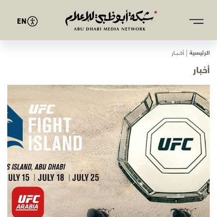
EN
الرئيسية
ﺄﺧـــﺒـــﺎر
أخبار