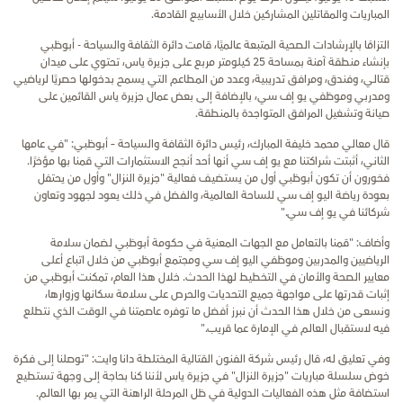
المباريات والمقاتلين المشاركين خلال الأسابيع القادمة.
التزامًا بالإرشادات الصحية المتبعة عالميًا، قامت دائرة الثقافة والسياحة - أبوظبي
بإنشاء منطقة آمنة بمساحة 25 كيلومتر مربع على جزيرة ياس، تحتوي على ميدان
قتالي، وفندق، ومرافق تدريبية، وعدد من المطاعم التي يسمح بدخولها حصريًا لرياضيي
ومدربي وموظفي يو إف سي، بالإضافة إلى بعض عمال جزيرة ياس القائمين على
صيانة وتشغيل المرافق المتواجدة بالمنطقة.
قال معالي محمد خليفة المبارك، رئيس دائرة الثقافة والسياحة – أبوظبي: "في عامها
الثاني، أثبتت شراكتنا مع يو إف سي أنها أحد أنجح الاستثمارات التي قمنا بها مؤخرًا.
فخورون أن تكون أبوظبي أول من يستضيف فعالية "جزيرة النزال" وأول من يحتفل
بعودة رياضة اليو إف سي للساحة العالمية، والفضل في ذلك يعود لجهود وتعاون
شركائنا في يو إف سي."
وأضاف: "قمنا بالتعامل مع الجهات المعنية في حكومة أبوظبي لضمان سلامة
الرياضيين والمدربين وموظفي اليو إف سي ومجتمع أبوظبي من خلال اتباع أعلى
معايير الصحة والأمان في التخطيط لهذا الحدث. خلال هذا العام، تمكنت أبوظبي من
إثبات قدرتها على مواجهة جميع التحديات والحرص على سلامة سكانها وزوارها،
ونسعى من خلال هذا الحدث أن نبرز أفضل ما توفره عاصمتنا في الوقت الذي نتطلع
فيه لاستقبال العالم في الإمارة عما قريب."
وفي تعليق له، قال رئيس شركة الفنون القتالية المختلطة دانا وايت: "توصلنا إلى فكرة
خوض سلسلة مباريات "جزيرة النزال" في جزيرة ياس لأننا كنا بحاجة إلى وجهة تستطيع
استضافة مثل هذه الفعاليات الدولية في ظل المرحلة الراهنة التي يمر بها العالم.