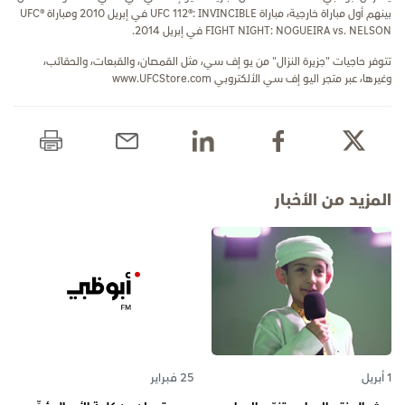
بينهم أول مباراة خارجية، مباراة UFC 112®: INVINCIBLE في إبريل 2010 ومباراة UFC®
FIGHT NIGHT: NOGUEIRA vs. NELSON في إبريل 2014.
تتوفر حاجيات "جزيرة النزال" من يو إف سي، مثل القمصان، والقبعات، والحقائب،
وغيرها، عبر متجر اليو إف سي الألكتروبي www.UFCStore.com
المزيد من الأخبار
1 أبريل
25 فبراير