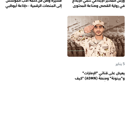
ورش المختبر الإبداعي تنمّي الإبداع
مسيرة وطن من كلمة الأب المؤسِّس
في رواية القصص وصناعة المحتوى
إلى المنصات الرقمية - «إذاعة أبوظبي
الرقمي المسؤول لدى رواة القصص
أف أم» تحتفي بذكرى تأسيسها الـ 57
الصغار
وتُواصل دورها صوتاً للإمارات عبر
الأجيال
5 يناير
يعرض على قناتي "الإمارات"
و"بينونة" ومنصة (ADMN) "كيف
المعنوية" يوثّق في موسمه الثالث
يوميات مجندي الخدمة الوطنية