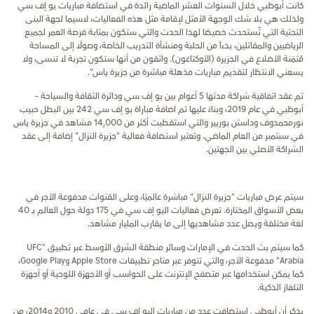
كانت أبوظبي خلال السنوات العشر الماضية رائدة في استضافة مباريات يو إف سي
ولذلك هي بلا شك الوجهة الأمثل لإقامة مثل هذه الفعاليات، لاسيما لجهة البنى
التحتية التي تُستحدث خصيصًا لهذا الحدث والتي ستكون بمثابة فرصة العمر لجميع
الرياضيين والمقاتلين، بدءاً من الحلبة ومنشأة التدريب الخاصة، وصولًا إلى المساحة
مُثمَنة الأضلاع في الجزيرة (الأوكتاغون). واثقون من أنها ستكون تجربة لا تنسى، ولا
يسعني الانتظار لتقديم مباريات مذهلة مباشرة من جزيرة ياس".
تم عقد اتفاقية شراكة مدتها 5 أعوام بين يو إف سي ودائرة الثقافة والسياحة –
أبوظبي في عام 2019، وبناءً عليها تم اضافة مباراة يو إف سي 242 بين البطل حبيب
نورمحمدوف وداستن بوريير والتي استقطبت أكثر من 14,000 مشاهد في جزيرة ياس
في سبتمبر من العام الماضي. وتعتبر استضافة فعالية "جزيرة النزال" إضافة إلى عقد
الشراكة الأصلي بين الجهتين.
سيتم عرض مباريات "جزيرة النزال" مباشرة عالميًا، وعلى القنوات مدفوعة الأجر في
بعض الأسواق المختارة. تعرض فعاليات اليو إف سي في 175 دولة حول العالم بـ 40
لغة مختلفة ويصل عدد مشاهديها إلى ما يقارب المليار مشاهد.
كما سيتم بث الحدث في الإمارات وسائر منطقة الشرق الأوسط عبر تطبيق "UFC
Arabia" مدفوعة الأجر، والتي تتوفر عبر متاجر تطبيقات Apple Store وGoogle Play،
كما يمكن استخدامها عبر متصفح الإنترنت على الحواسب أو الأجهزة اللوحية أو أجهزة
التلفاز الذكية.
يذكر أن أبوظبي استضافت عدد من مباريات اليو إف سي في عامي 2010 و2014، من