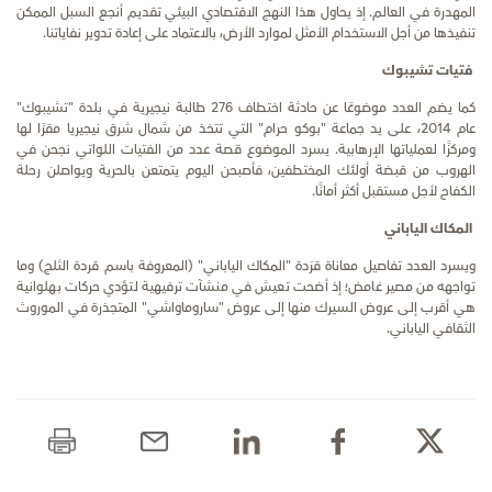
المهدرة في العالم. إذ يحاول هذا النهج الاقتصادي البيئي تقديم أنجع السبل الممكن
تنفيذها من أجل الاستخدام الأمثل لموارد الأرض، بالاعتماد على إعادة تدوير نفاياتنا.
فتيات تشيبوك
كما يضم العدد موضوعًا عن حادثة اختطاف
276
طالبة نيجيرية في بلدة "تشيبوك"
عام
2014
، على يد جماعة "بوكو حرام" التي تتخذ من شمال شرق نيجيريا مقرًا لها
ومركزًا لعملياتها الإرهابية. يسرد الموضوع قصة عدد من الفتيات اللواتي نجحن في
الهروب من قبضة أولئك المختطفين، فأصبحن اليوم يتمتعن بالحرية ويواصلن رحلة
الكفاح لأجل مستقبل أكثر أمانًا.
المكاك الياباني
ويسرد العدد تفاصيل معاناة قرَدة "المكاك الياباني" (المعروفة باسم قردة الثلج) وما
تواجهه من مصير غامض؛ إذ أضحت تعيش في منشآت ترفيهية لتؤدي حركات بهلوانية
هي أقرب إلى عروض السيرك منها إلى عروض "ساروماواشي" المتجذرة في الموروث
الثقافي الياباني.