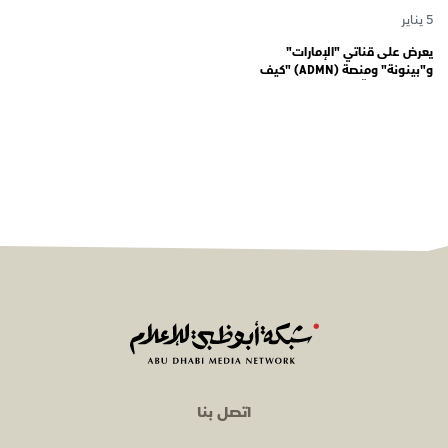
5 يناير
يعرض على قناتي "الإمارات"
و"بينونة" ومنصة (ADMN) "كيف
المعنوية" يوثّق في موسمه الثالث
يوميات مجندي الخدمة الوطنية
اتصل بنا