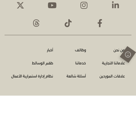
من نحن
وظائف
أخبار
علاماتنا التجارية
خدماتنا
طقم الوسائط
علاقات الموردين
أسئلة شائعة
نظام إدارة استمرارية الأعمال
الشروط والأحكام
سياسة الخصوصية
اتصل بنا
الإبلاغ عن المخالفات
جميع الحقوق محفوظة © شبكة أبوظبي للإعلام