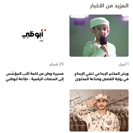
المزيد من الأخبار
1 أبريل
25 فبراير
ورش المختبر الإبداعي تنمّي الإبداع
مسيرة وطن من كلمة الأب المؤسِّس
في رواية القصص وصناعة المحتوى
إلى المنصات الرقمية - «إذاعة أبوظبي
الرقمي المسؤول لدى رواة القصص
أف أم» تحتفي بذكرى تأسيسها الـ 57
الصغار
وتُواصل دورها صوتاً للإمارات عبر
الأجيال