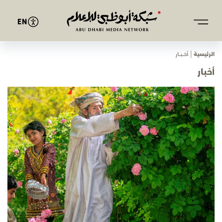
EN
الرئيسية
ﺄﺧـــﺒـــﺎر
أخبار