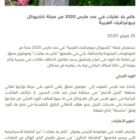
عالم بلا نفايات في عدد مارس 2020 من مجلة ناشيونال
جيوغرافيك العربية
25 فبراير 2020
تستعرض مجلة "ناشيونال جيوغرافيك العربية" في عدد مارس
2020
عددًا من
الموضوعات المتنوعة والشائقة، يأتي في طليعتها "عالم بلا نفايات"؛ وموضوع مصوَّر
عن صناعة ماء الورد في عُمان؛ وتحقيق يسرد تفاصيل اختطاف طالبات في نيجيريا؛ وآخر
يعرفنا إلى حالة المكاك الياباني وما بات يعانيه من مشاكل.
الورد الجبلي
يأخذنا عدد مارس للتعرف
إلى
موضوع مصوَّر يلقي الضوء على حرفة توارثها أهالي
منطقة "الجبل الأخضر" في سلطنة عُمان منذ مئات السنين
.
إذ تتكاتف العائلات
الزراعية في شهر مارس من كل عام وتتآزر في ما بينها لقطف الورد الجبلي من مزارعها
الممتدة على مدرجات الجبل. يتبع هؤلاء الأهالي الطرق التقليدية في صنع ماء الورد
وفق "سلسلة" إنتاج دقيقة.
تدوير النفايات
يكشف العدد في موضوعه الرئيس بعنوان "عالم بلا نفايات"، أبرز الخطط الاستراتيجية
التي يرسم ملامحها "الاقتصاد الدائري" في سبيل تقليص الكم الهائل من النفايات