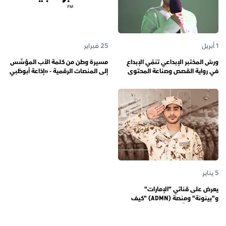
1 أبريل
25 فبراير
ورش المختبر الإبداعي تنمّي الإبداع
مسيرة وطن من كلمة الأب المؤسِّس
في رواية القصص وصناعة المحتوى
إلى المنصات الرقمية - «إذاعة أبوظبي
الرقمي المسؤول لدى رواة القصص
أف أم» تحتفي بذكرى تأسيسها الـ 57
الصغار
وتُواصل دورها صوتاً للإمارات عبر
الأجيال
5 يناير
يعرض على قناتي "الإمارات"
و"بينونة" ومنصة (ADMN) "كيف
المعنوية" يوثّق في موسمه الثالث
يوميات مجندي الخدمة الوطنية