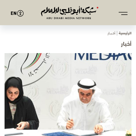
EN
الرئيسية
ﺄﺧـــﺒـــﺎر
أخبار