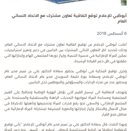
أبوظبي للإعلام توقع اتفاقية تعاون مشترك مع الاتحاد النسائي
العام
6 أغسطس 2018
أعلنت أبوظبي للإعلام عن توقيع اتفاقية تعاون مشترك مع الاتحاد النسائي العام،
وذلك لتحديد أطر التعاون الثنائي المشترك بين الجانبين في دعم وتعزيز استراتيجيات
تمكين المرأة الإماراتية في مسيرة التنمية، وإبراز دورها المجتمعي الهام وإنجازاتها التي
حققتها في ظل دعم القيادة الرشيدة.
وجرى توقيع المذكرة في أبوظبي بحضور سعادة الدكتور علي بن تميم مدير عام
أبوظبي للإعلام، وسعادة نورة خليفة السويدي مدير عام الاتحاد النسائي العام،
وبحضور عدد من مدراء الإدارات والمسؤولين والموظفين لدى الجانبين.
وتهدف الاتفاقية الى ترسيخ القيم التي تؤصل الهوية الوطنية وتحافظ على القيم
المجتمعية ومساندة المرأة لمواجهة التحديات الراهنة والمستقبلية والمستجدة على
المجتمع الإماراتي، والسعي نحو رفع قدرات المرأة وتشجيعها وتأهيلها للانخراط في
مجال الأعمال والابتكار وإبراز إنجازاتها والصورة المشرقة لمشاركة المرأة الإماراتية في
محافل صنع القرار.
وبهذا الصدد، قال سعادة الدكتور علي بن تميم مدير عام أبوظبي للإعلام: "يأتي توقيع
الاتفاقية انطلاقاً من الرؤية الاستراتيجية لأبوظبي لإعلام في السعي نحو دعم المرأة