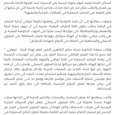
السكان، أصبحنا نعتمد اليوم بصورة رئيسية على الاستيراد لسد الفجوة الآخذة بالاتساع
بين العرض والطلب فكان لابد من اتخاذ إجراءات وتدابير إدارية حاسمة التي من شأنها أن
تقلل الضغط على المصايد السمكية في القطاعات التجارية والترفيهية".
ونوهت سعادتها إلى "أن تنفيذ الضوابط التي وضعتها حكومة أبوظبي لإدارة المصايد
في الإمارة يتطلب تعاون كافة الاطراف المعنية، مشيرة إلى أن جهود حماية البيئة
والاهتمام بها والمحافظة على مواردها ليست قصراً على الجهات الحكومية المعنية بل
هي واجب وطني. مؤكدة أن الهيئة ستواصل جهودها لضمان المحافظة على المخزون
السمكي والمساهمة في الحفاظ على الأنواع المهددة بالانقراض".
وقالت سعادة الدكتورة شيخة سالم الظاهري، الأمين العام لهيئة البيئة - أبوظبي: "
لقد سمح لنا هذا الفيلم الوثائقي بتسليط الضوء على بعض أبرز التهديدات الرئيسية
التي تواجه المصايد السمكية في إمارة أبوظبي والجهود والإجراءات المعتمدة عالمياً
التي تبذلها الهيئة، بالتعاون مع شركائها لإدارة المخزون السمكي. وأشارت إلى أن هذه
الجهود نتج عنها إنشاء العديد من المحميات البحرية، وإدخال وتطبيق نظام ترخيص
مصائد الأسماك التجارية والترفيهية، وتنظيم استخدام معدات الصيد، إلى جانب تطبيق
حظر موسمي لحماية الأسماك خلال مواسم تكاثرها، ووضع حد أدنى لحجم الأسماك
التي يمكن صيدها لبعض الأنواع الرئيسية، بالإضافة إلى حظر طرق الصيد غير
المستدامة.
وأكدت سعادتها أنه بفضل السياسات والإجراءات والتدابير الإدارية التي اتخذتها سجلت
الهيئة تحسناً ملحوظاً في حالة المخزون السمكي لبعض أنواع الأسماك التجارية
الرئيسية التي تعرضت للاستنزاف
وتأمل الهيئة أن يشهد المخزون السمكي المزيد من
التحسن مع استمرار الالتزام بتنفيذ التدابير القائمة بطريقة تحقق النتائج المنشودة في