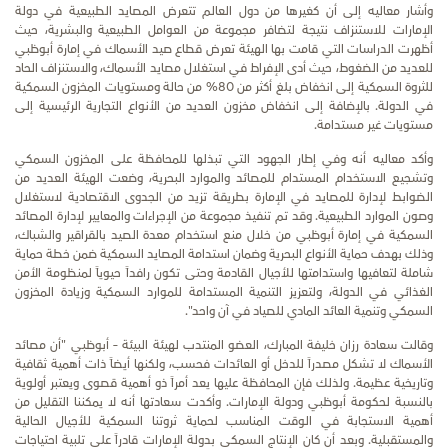
وأشار معاليه إلى أن كغيرها من دول العالم تتعرض المصايد الطبيعية في دولة
الإمارات للاستنزاف نتيجة لتضافر مجموعة من العوامل الطبيعية والبشرية، حيث
أظهرت الدراسات التي قامت بها الهيئة تعرض قطاع صيد الأسماك في إمارة أبوظبي
للعديد من الضغوط، حيث أدى الإفراط في استغلال مصايد الأسماك، والاستنزاف الحاد
للثروة السمكية إلى انخفاض بلغ أكثر من 80% من حالة ومستويات المخزون السمكية
في الدولة. بالإضافة إلى انخفاض مخزون العديد من الأنواع التجارية الرئيسية إلى
مستويات غير مستدامة.
وأكد معاليه أنه وفي إطار الجهود التي تبذلها للمحافظة على المخزون السمكي
وتشجيع الاستخدام المستدام للمصائد والموارد البحرية، وضعت الهيئة العديد من
الضوابط لإدارة للمصايد في الإمارة بطريقة تزيد من الجدوى الاقتصادية لاستغلال
وصون الموارد الطبيعية. وقد تم تنفيذ
مجموعة من
الإجراءات
والمعايير
لإدارة
المصائد
السمكية
في
إمارة
أبوظبي من خلال منع استخدام معدة الصيد بالقراقير والشباك،
وذلك بهدف حماية الأنواع البحرية وضمان استدامة المصايد السمكية ضمن خطة حماية
شاملة لتعافيها واستدامتها للأجيال القادمة وحتى تكون رافداً حيوياً لمنظومة الأمن
الغذائي في الدولة، ولتعزيز التنمية المستدامة للموارد السمكية وزيادة المخزون
السمكي وتنمية العائد المادي للصياد في آن واحد".
وقالت سعادة رزان خليفة المبارك، العضو المنتدب لهيئة البيئة – أبوظبي
"
أن مصائد
الأسماك لا تشكل مصدراً للدخل أو العائدات فحسب، ولكنها أيضاً ذات أهمية ثقافية
وتاريخية عظيمة. ولذلك فإن المحافظة عليها يعد أمراً ذو أهمية قصوى ويعتبر أولوية
بالنسبة لحكومة أبوظبي ودولة الإمارات. وأكدت سعادتها أنه لا يمكننا التقليل من
أهمية الاستجابة في الوقت المناسب لحماية ثروتنا السمكية للأجيال الحالية
والمستقبلية. وبعد أن كان الإنتاج السمكي بدولة الإمارات قادراً على تلبية احتياجات