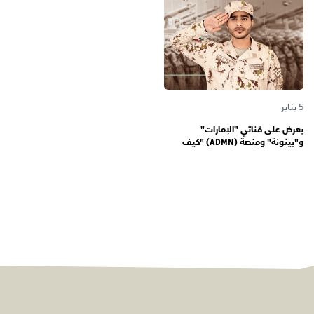
الأجيال
5 يناير
يعرض على قناتي "الإمارات"
و"بينونة" ومنصة (ADMN) "كيف
المعنوية" يوثّق في موسمه الثالث
يوميات مجندي الخدمة الوطنية