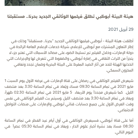
هيئة البيئة أبوظبي تطلق فيلمها الوثائقي الجديد بحرنا.. مستقبلنا
29 أبريل 2021
أطلقت هيئة البيئة – أبوظبي فيلمها الوثائقي الجديد "بحرنا.. مستقبلنا"
وذلك في
إطار التعاون المشترك مع أبوظبي للإعلام، شركة خدمات الإعلام العامة الرائدة في
دولة الإمارات، وخلال الفيلم تم تسليط الضوء على مصائد الأسماك التي تعتبر جزء لا
يتجزأ من التراث الثقافي في إمارة أبوظبي، والضغوط التي تتعرض لها والإجراءات التي
اتخذتها الهيئة للحد من آثار الصيد المفرط على البيئة البحرية وضمان تجدد وتعافي
المخزون السمكي.
سُيعرض الفيلم الوثائقي في رمضان على قناة الإمارات في عرضه الأول يوم السبت 1
مايو 2021 في تمام الساعة 09:30 مساءً، ويُعاد في تمام الساعة 3:30 بعد منتصف
الليل. كما سُيعرض مجدداً يوم الأربعاء 5 مايو 2021 في تمام الساعة 02:30 ظهراً،
ويعاد في تمام الساعة 3:30 بعد منتصف الليل
.
وسيتم بث الفيلم الوثائقي في نفس
وقت العرض الأول على جميع حسابات قناتي أبوظبي والإمارات على منصات التواصل
الاجتماعي
.
أما على قناة أبوظبي، فسيعرض الوثائقي في أول أيام عيد الفطر في تمام الساعة
08:30 مساءً بعد نشرة أخبار علوم الدار ، ويعاد في تمام الساعة 05:30 عصراً في
اليوم التالي.