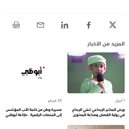
المزيد من الأخبار
1 أبريل
25 فبراير
ورش المختبر الإبداعي تنمّي الإبداع
مسيرة وطن من كلمة الأب المؤسِّس
في رواية القصص وصناعة المحتوى
إلى المنصات الرقمية - «إذاعة أبوظبي
الرقمي المسؤول لدى رواة القصص
أف أم» تحتفي بذكرى تأسيسها الـ 57
الصغار
وتُواصل دورها صوتاً للإمارات عبر