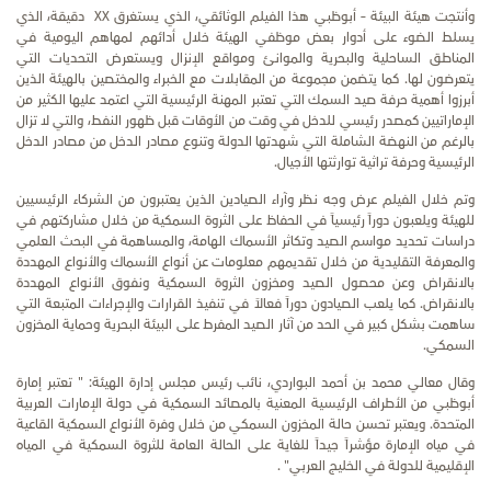
وأنتجت هيئة البيئة – أبوظبي هذا الفيلم الوثائقي، الذي يستغرق
XX
دقيقة، الذي
يسلط الضوء على أدوار بعض موظفي الهيئة خلال أدائهم لمهاهم اليومية في
المناطق الساحلية والبحرية والموانئ ومواقع الإنزال ويستعرض التحديات التي
يتعرضون لها. كما يتضمن مجموعة من المقابلات مع الخبراء والمختصين بالهيئة الذين
أبرزوا أهمية حرفة صيد السمك التي تعتبر المهنة الرئيسية التي اعتمد عليها الكثير من
الإماراتيين كمصدر رئيسي للدخل في وقت من الأوقات قبل ظهور النفط، والتي لا تزال
بالرغم من النهضة الشاملة التي شهدتها الدولة وتنوع مصادر الدخل من مصادر الدخل
الرئيسية وحرفة تراثية توارثتها الأجيال.
وتم خلال الفيلم عرض وجه نظر وآراء الصيادين الذين يعتبرون من الشركاء الرئيسيين
للهيئة ويلعبون دوراً رئيسياً في الحفاظ على الثروة السمكية من خلال مشاركتهم في
دراسات تحديد مواسم الصيد وتكاثر الأسماك الهامة، والمساهمة في البحث العلمي
والمعرفة التقليدية من خلال تقديمهم معلومات عن أنواع الأسماك والأنواع المهددة
بالانقراض وعن محصول الصيد ومخزون الثروة السمكية ونفوق الأنواع المهددة
بالانقراض. كما يلعب الصيادون دوراً فعالاً في تنفيذ القرارات والإجراءات المتبعة التي
ساهمت بشكل كبير في الحد من آثار الصيد المفرط على البيئة البحرية وحماية المخزون
السمكي.
وقال معالي محمد بن أحمد البواردي، نائب رئيس مجلس إدارة الهيئة: " تعتبر إمارة
أبوظبي من الأطراف الرئيسية المعنية بالمصائد السمكية في دولة الإمارات العربية
المتحدة. ويعتبر تحسن حالة المخزون السمكي من خلال وفرة الأنواع السمكية القاعية
في مياه الإمارة مؤشراً جيداً للغاية على الحالة العامة للثروة السمكية في المياه
الإقليمية للدولة في الخليج العربي"
.