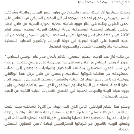
قطاع مصائد سمكية مستدامة بيئياً
.
وقالت سعادتها أن الهيئة ماضية بالتعاون مع وزارة التغير المناخي والبيئة وشركائها
الاستراتيجيين في تحقيق أهدافها المرجوة لتمكين المخزون السمكي من التعافي على
المدى الطويل وذلك في إطار جهود شاملة لحماية الموارد البحرية من خلال الإطار
الوطني للمصايد السمكية المستدامة لدولة الإمارات العربية المتحدة الممتد لعام
2030 ضمن خطة وطنية تم وضعها لضمان استعادة المخزون السمكي والحد من آثار
الصيد المفرط على البيئة البحرية في دولة الإمارات وتشجيع المصايد السمكية
المستدامة بيئياً والمجدية اقتصادياً والمسؤولة اجتماعياً.
من جانبه قال عبد الرحيم البطيح النعيمي، القائم بأعمال مدير عام أبوظبي للإعلام: "
تحرص أبوظبي للإعلام من خلال مساهماتها المجتمعية على ترسيخ مكانتها الريادية
في نشر الوعي المجتمعي بمختلف المواضيع والمبادرات والوصول إلى الفئات
المستهدفة عبر مختلف قنواتها الإعلامية. ونسعى من خلال عرض هذا الوثائقي
لمواصلة دورنا في دعم المبادرات البيئية والثقافية وتسليط الضوء على الجهود التي
تبذلها الدولة للحفاظ على البيئة والتنوع البيولوجي
الذي تتميز به إمارة أبوظبي، وإبراز
جهود هيئة البيئة والجهات المعنية في التصدي للتحديات البيئية الناتجة عن الصيد
المفرط للأسماك ".
ويعتبر هذا الفيلم الوثائقي الثاني الذي تنجه الهيئة عن الثروة السمكية حيث أنتجت
الهيئة في عام 2019 فيلم "بحرنا تراثنا" الذي يستعرض حالة مصائد الأسماك في دولة
الإمارات العربية المتحدة، وخطة الحماية والتعافي طويلة الأمد لمصايد الأسماك، التي
وضعتها الهيئة بالتعاون مع شركائها الاستراتيجيين لإعادة تأهيل المخزون السمكي
بالدولة.