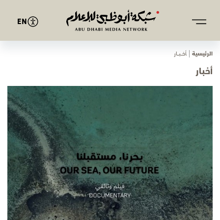
EN
الرئيسية
ﺄﺧـــﺒـــﺎر
أخبار