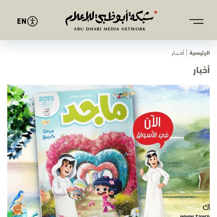
EN
الرئيسية
ﺄﺧـــﺒـــﺎر
أخبار