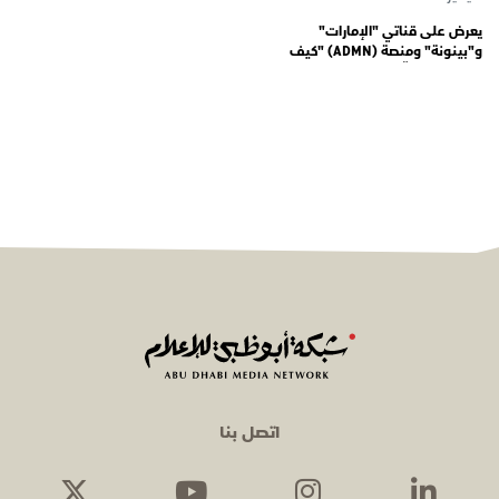
يعرض على قناتي "الإمارات"
و"بينونة" ومنصة (ADMN) "كيف
المعنوية" يوثّق في موسمه الثالث
يوميات مجندي الخدمة الوطنية
اتصل بنا