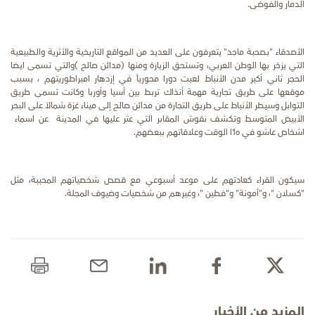
الدمار والفوضى.
الأصدقاء "بصحبة ماجد" يتعرفون على العديد من المواقع التاريخية والأثرية والطبيعية
التي يزخر بها الوطن العربي، وتستحق الزيارة ومنها (مدائن صالح )والتي تسمى ايضا
الحجر ثاني أكبر مدن الأنباط لعبت دورا محورياً في إزدهار امبراطوريتهم ، بسبب
موقعها على طريق تجارية مهمة أنذاك تربط بين أسيا وأوربا وكانت تسمى طريق
التوابل وسيطر الأنباط على طريق التجارة من مدائن صالح إلى ميناء غزة شمالاً على البحر
الأبيض المتوسط وتكشف نقوش المقابر التي عثر عليها في المدينة عن اسماء
اشخاص عاشو في ه1ا الوقت وعلاقاتهم ببعضهم.
سيكون القراء كعادتهم على موعد أسبوعي مع قصص شخصياتهم المحببة، مثل
"كسلان "، و"أمونة" و"فطين "، وغيرهم من شخصيات وضيوف المجلة.
المزيد من الأخبار