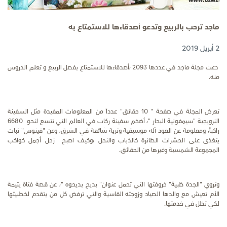
ماجد ترحب بالربيع وتدعو أصدقاءها للاستمتاع به
2 أبريل 2019
دعت مجلة ماجد في عددها 2093 ،أصدقاءها للاستمتاع بفصل الربيع و تعلم الدروس
منه.
تعرض المجلة في صفحة " 10 حقائق" عدداً من المعلومات المفيدة مثل السفينة
النرويجية "سيمفونية البحار "، أضخم سفينة ركاب في العالم التي تتسع لنحو 6680
راكباً، ومعلومة عن العود آله موسيقية وترية شائعة في الشرق، وعن "فينوس" نبات
يتغذى على الحشرات الطائرة كالذباب والنحل ،وكيف اصبح زحل أجمل كواكب
المجموعة الشمسية وغيرها من الحقائق.
وتروي "الجدة ظبية" خروفتها التي تحمل عنوان" بديح بديحوه "، عن قصة فتاة يتيمة
الأم تعيش مع والدها الصياد وزوجته القاسية والتي ترفض كل من يتقدم لخطبيتها
لكي تظل في خدمتها.