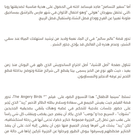
أما "سفير التسامح" ماجد فيساعد اخته في الحصول على هدية مناسبة لصديقتها روبا
،التي تحتفل بمهرجان "هولي "وهو احتفال الألوان في شهر مارس بالتراشق بمساحيق
ملونة تعبيرا عن الفرح ووداع فصل الشتاء واستقبال فصل الربيع.
تدور قصة "عالم سالم" في ان الماء نعمة ولابد من ترشيد استهلاك المياة عند سقي
الشجر، وعدم هدره لأن الفائض قد يؤذي جذور الشجر .
تتناول صفحة "أصل الأشياء" أصل اختراع الساندويش الذي ظهر في اليونان منذ زمن
بعيد ، حيث ظهر نوع من الخبز يسمى بيتا يقطع الى شرائح مثلثة وتوضح بداخلة قطع
اللحم ثم عرفه الانجليز والنمساويون.
تسلط "سينما الأطفال" هذا الأسبوع الضوء على فيلم
"
“
The Angery Birds
، تدور
قصة الفيلم حيث يعيش الجيمع في سعادة وسلام بطله الطائر الأحمر "ريد" الذي يُجبر
على حضور جلسات علاجية للتحكم في غضبه وهناك يلتقي بصديقيه الجديدين
"نشوك" ، السريع جدا و"بومب" الذي يكاد أن ينفجر حين يغضب وينقلب كل شي راساً
على عقب حين تصل إلى الجزيرة مجموعة خنازير خضراء تدعى أنها في رحلة استكشافيه،
لكن "ريد" يشك في أمرها ويحذر الجميع منها دون أن يصغى إليه أحد، على أن ينفذ
الخنازير مخططهم ويسرقوا بيوض الطيور ويرحلوا عن الجزيرة تاركين إياها في حالة من