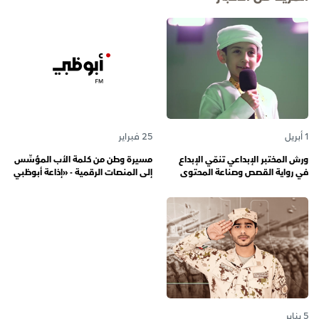
1 أبريل
25 فبراير
ورش المختبر الإبداعي تنمّي الإبداع
مسيرة وطن من كلمة الأب المؤسِّس
في رواية القصص وصناعة المحتوى
إلى المنصات الرقمية - «إذاعة أبوظبي
الرقمي المسؤول لدى رواة القصص
أف أم» تحتفي بذكرى تأسيسها الـ 57
الصغار
وتُواصل دورها صوتاً للإمارات عبر
الأجيال
5 يناير