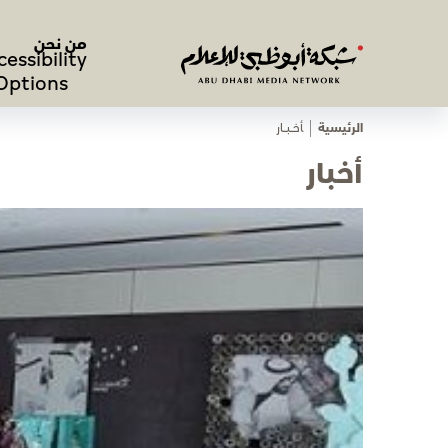
من نحن
cessibility
Options
الرئيسية
ﺄﺧـــﺒـــﺎر
أخبار