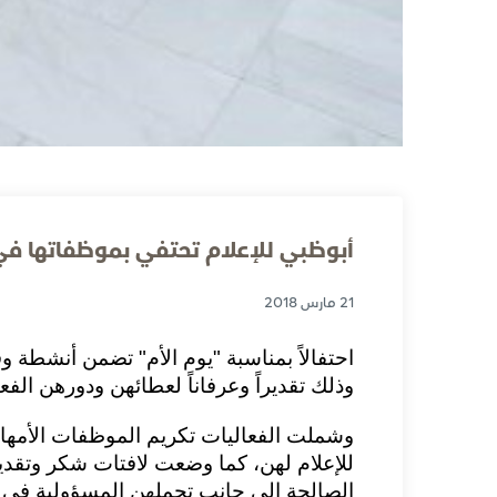
أبوظبي للإعلام تحتفي بموظفاتها في
21 مارس 2018
احتفالاً بمناسبة "يوم الأم" تضمن أنشطة و
وذلك تقديراً وعرفاناً لعطائهن ودورهن الفع
وشملت الفعاليات تكريم الموظفات الأمهات
للإعلام لهن، كما وضعت لافتات شكر وتقدير 
الصالحة إلى جانب تحملهن المسؤولية في ت