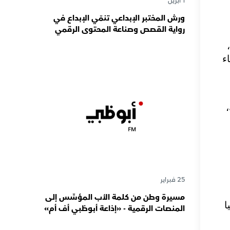
1 أبريل
ورش المختبر الإبداعي تنمّي الإبداع في
رواية القصص وصناعة المحتوى الرقمي
المسؤول لدى رواة القصص الصغار
ء
،
25 فبراير
مسيرة وطن من كلمة الأب المؤسِّس إلى
ا
المنصات الرقمية - «إذاعة أبوظبي أف أم»
تحتفي بذكرى تأسيسها الـ 57 وتُواصل