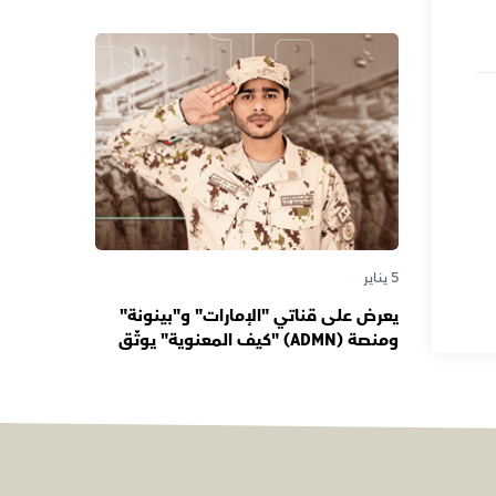
دورها صوتاً للإمارات عبر الأجيال
5 يناير
يعرض على قناتي "الإمارات" و"بينونة"
ومنصة (ADMN) "كيف المعنوية" يوثّق
في موسمه الثالث يوميات مجندي
الخدمة الوطنية