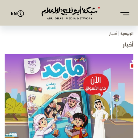
EN
الرئيسية
ﺄﺧـــﺒـــﺎر
أخبار