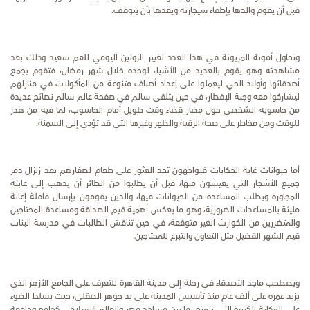
قبل أن يقوم والدها بإطفاء سيجارته ويعدها بأن يتوقف.
وتحاول أمونة المزيونة في هذا العدد تغيير الروتين اليومي للعم سعيد وذلك بعد
مشاهدته وهو يقوم بالعديد من الأشياء لوحده خلال شهر رمضان، فتقوم بجمع
أصدقائها وأولاد الحي ليعملوا على إعداد أصناف متنوعة من المأكولات في منازلهم
ليشاركوا معه وجبة الإفطار، في حين يتلقى سالم في صفحة عالم سالم نصائح عديدة
من حاسوبه الشخصي حول مضار قضاء وقت طويل أمام الحاسوب، لما فيه من هدر
للوقت ومن مخاطر على صحة الرقبة والظهر وغيرها التي قد تؤدي إلى السمنة.
أما حيوانات غابة الحكايات فيواجهون تحدِ العثور على طعام لصغارهم بعد زلزال دمر
جميع الأشجار التي يعيشون منها، قبل أن يطلبوا من الطائر أن يذهب إلى غابته
المجاورة ويطلب المساعدة من الحيوانات فيها، والذين يقومون بإرسال قافلة إغاثة
مليئة بالمساعدات الضرورية، وهو ما يعكس أهمية قيم الصداقة ومساعدة المحتاجين
والمتضررين من الكوارث الغير متوقعة، في حين تناقش الطالبات في مدرسة البنات
قيم الشهر الفضيل مثل التعاون والتبرع للمحتاجين.
ويصطحب ماجد الأصدقاء في رحلة إلى مدينة القاهرة للتعرف على الجامع الأزهر الذي
يزيد عمره على ألف عام منذ تأسيس المدينة على يد جوهر الصقلي، حيث يسلط الضوء
على المكانة الكبيرة التي يتمتع بها بين مساجد مصر والعالم الإسلامي كجامع وجامعة