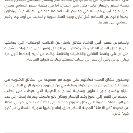
وقبلة للعلم والإيمان خاصة خلال شهر رمضان، أما في صفحة سفير التسامح فيجري
اختيار ماجد ليمثل مدرسته في معسكر للتسامح مع عدد من الطلبة، حيث يتبادلون
جميعاً آرائهم عن التسامح قبل تناول وجبة الغداء سوية والحديث عن أوطانهم وقيم
التسامح التي تميزها.
وتستعرض صفحة أصل الأشياء حقائق شيقة عن الأطايب الرمضانية التي يعشقها
الجميع خلال الشهر الفضيل، مثل عصائر التمر الهندي وقمر الدين والحلويات الشهيرة
مثل أم علي ولقمة القاضي والقطايف والكنافة، وذلك من تاريخ إعدادها لأول مرة
وعلى يدٍ من وفي أي عصر إلى أسباب تسميتها وعادات تناولها القديمة.
وسيكون عشاق المجلة كعادتهم على موعد مع مجموعة من الحقائق المتنوعة في
صفحة
10
حقائق، من حيوان الكوالا وساعة بيغ بين الشهيرة وصحراء الربع الخالي، مروراً
ببابلو بيكاسو ونهر الأمازون وسفينة تشانج
4
الصينية التي هبطت على الجانب
المظلم من القمر، إلى الموز وكبد الإنسان وبركان نانو ماسيف وغيرها، إضافة إلى عدد
من المسابقات القيمة التي يصل مجموع جوائزها إلى
150
ألف درهم إماراتي، فضلاً
عن قصيدة "خير الأهلة" الجميلة للشاعر طارق إمام وتلقيها شهرزاد اللمداني عبر "كيو
كود" خاص.