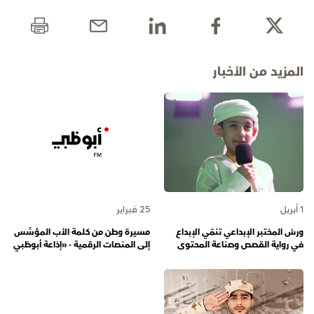
المزيد من الأخبار
1 أبريل
25 فبراير
ورش المختبر الإبداعي تنمّي الإبداع
مسيرة وطن من كلمة الأب المؤسِّس
في رواية القصص وصناعة المحتوى
إلى المنصات الرقمية - «إذاعة أبوظبي
الرقمي المسؤول لدى رواة القصص
أف أم» تحتفي بذكرى تأسيسها الـ 57
الصغار
وتُواصل دورها صوتاً للإمارات عبر
الأجيال