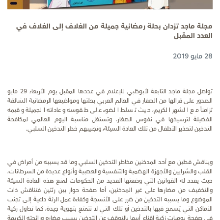
مجلة ماجد تزدان بحلة رمضانية جميلة من الغلاف إلى الغلاف في
العدد المقبل
28 مايو 2019
تواصل مجلة ماجد التابعة لأبوظبي للإعلام في عددها المقبل يوم الأربعاء
29
مايو
الصدور على قرائها من الصغار في العالم العربي بحلتها ومواضيعها الرمضانية الشائقة
تزامناً مع الشهر الكريم، حيث تسلط الضوء على طقوسه وعاداته الجميلة وقيمه
الفضيلة لترسيخها في نفوس الصغار. وتستغل مناسبة اليوم العالمي لمكافحة
التدخين لتحذير الأطفال من تلك العادة السيئة، وتجنيبهم خطر التدخين السلبي.
ويناقش فطين مع أحد المدخنين مخاطر التدخين السلبي وما قد يسببه من أمراض في
القلب والشرايين والأجهزة الهضمية والتنفسية والعصبية وأنواع عديدة من السرطانات،
حيث يعدد له القوانين التي وضعتها العديد من الحكومات لمنع هذه العادة السيئة
والتخفيف من مضارها على غير المدخنين، أما صفحة حوار بين رئتين فتناقش ذات
الموضوع وما يسببه التدخين من ضرر على الأنسجة وكفاءة عمل الرئة داعية إلى تجنب
الأماكن التي يُسمح فيها بالتدخين أو تلك التي لا تتمتع بتهوية جيدة، كما تحاول زكية
في صفحة يوميات زكية إقناع أبيها بالتوقف عن التدخين بسبب مضاره ورائحته الكريهة