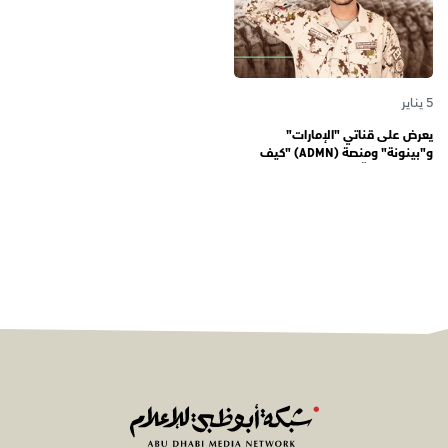
5 يناير
يعرض على قناتي "الإمارات"
و"بينونة" ومنصة (ADMN) "كيف
المعنوية" يوثّق في موسمه الثالث
يوميات مجندي الخدمة الوطنية