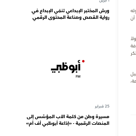
1 أبريل
ورش المختبر الإبداعي تنمّي الإبداع في
له
رواية القصص وصناعة المحتوى الرقمي
أن
المسؤول لدى رواة القصص الصغار
اً
فة
كر
يل
ة،
25 فبراير
مسيرة وطن من كلمة الأب المؤسِّس إلى
المنصات الرقمية - «إذاعة أبوظبي أف أم»
تحتفي بذكرى تأسيسها الـ 57 وتُواصل