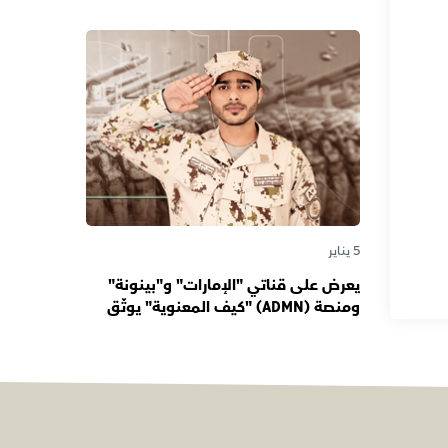
دورها صوتاً للإمارات عبر الأجيال
5 يناير
يعرض على قناتي "الإمارات" و"بينونة"
ومنصة (ADMN) "كيف المعنوية" يوثّق
في موسمه الثالث يوميات مجندي
الخدمة الوطنية