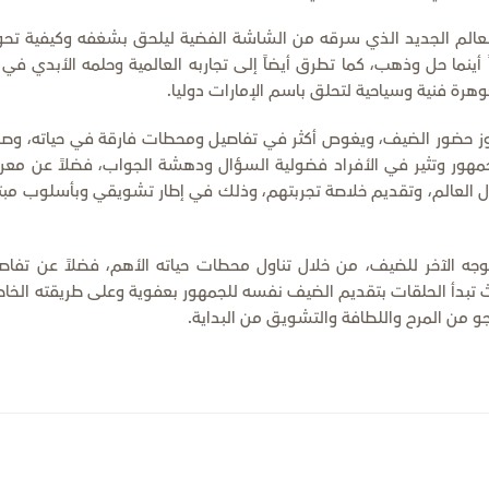
لعالم الجديد الذي سرقه من الشاشة الفضية ليلحق بشغفه وكيفية تحو
ً أينما حل وذهب، كما تطرق أيضاً إلى تجاربه العالمية وحلمه الأبدي في 
هرة فنية وسياحية لتحلق باسم الإمارات دوليا.
جاوز حضور الضيف، ويغوص أكثر في تفاصيل ومحطات فارقة في حياته، وصول
مهور وتثير في الأفراد فضولية السؤال ودهشة الجواب، فضلاً عن معر
 العالم، وتقديم خلاصة تجربتهم، وذلك في إطار تشويقي وبأسلوب مبت
جه الآخر للضيف، من خلال تناول محطات حياته الأهم، فضلاً عن تفاص
ث تبدأ الحلقات بتقديم الضيف نفسه للجمهور بعفوية وعلى طريقته الخاص
 من المرح واللطافة والتشويق من البداية.