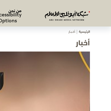
من نحن
cessibility
Options
الرئيسية
ﺄﺧـــﺒـــﺎر
أخبار