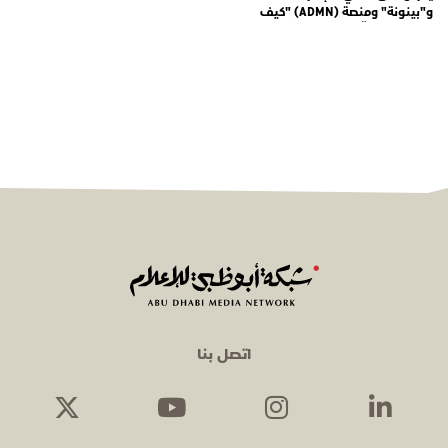
و"بينونة" ومنصة (ADMN) "كيف
المعنوية" يوثّق في موسمه الثالث
يوميات مجندي الخدمة الوطنية
اتصل بنا