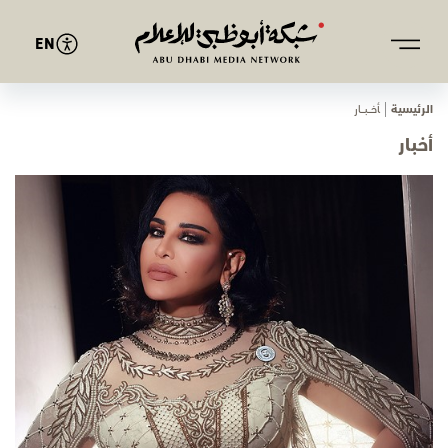
EN
الرئيسية
ﺄﺧـــﺒـــﺎر
أخبار