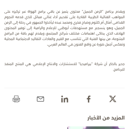
ويقدم برنامج "الزمن الجميل" محتوى يتميز عن باقي برامج الهواة عبر تركيزه على
المواهب الغنائية الطربية القادرة على تقديم أداء غنائي مماثل للذي قدمه النجوم
القدامى أمثال أم كلثوم وصباح فخري ومحمد عبده ليأخذوا الجمهور في رحلة إلى الزمن
الجميل، وهو ينسجم مع مستهدفات أبوظبي للإعلام والرامية إلى توفير المحتوى
الهادف الذي يحاكى اهتمامات مختلف شرائح المجتمع، ويقدم لهم باقة من البرامج
المتنوعة، من بينها الفنية التي تتناسب مع القيم والعادات التقاليد الاجتماعية المحلية
وتعكس أجمل صورة عن واقع الفنون في العالم العربي.
جدير بالذكر أن شركة "بيراميديا" للاستشارات والانتاج الإعلامي هي المنتج المنفذ
للبرنامج.
المزيد من الأخبار