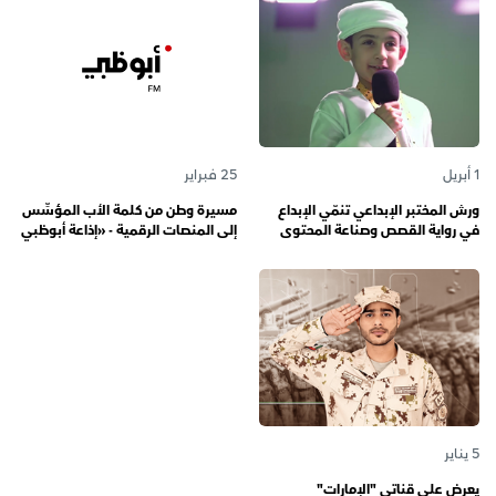
1 أبريل
25 فبراير
ورش المختبر الإبداعي تنمّي الإبداع
مسيرة وطن من كلمة الأب المؤسِّس
في رواية القصص وصناعة المحتوى
إلى المنصات الرقمية - «إذاعة أبوظبي
الرقمي المسؤول لدى رواة القصص
أف أم» تحتفي بذكرى تأسيسها الـ 57
الصغار
وتُواصل دورها صوتاً للإمارات عبر
الأجيال
5 يناير
يعرض على قناتي "الإمارات"