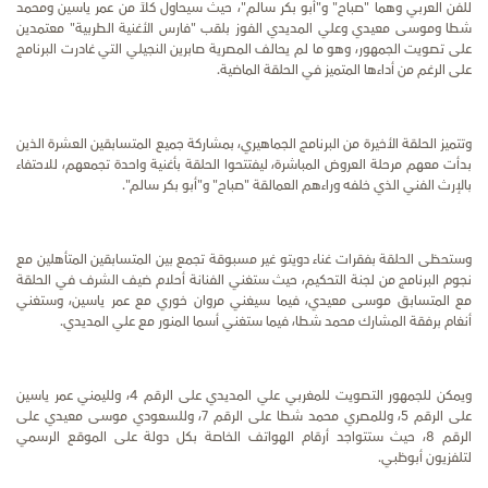
للفن العربي وهما "صباح" و"أبو بكر سالم"، حيث سيحاول كلاً من عمر ياسين ومحمد
شطا وموسى معيدي وعلي المديدي الفوز بلقب "فارس الأغنية الطربية" معتمدين
على تصويت الجمهور، وهو ما لم يحالف المصرية صابرين النجيلي التي غادرت البرنامج
على الرغم من أداءها المتميز في الحلقة الماضية.
وتتميز الحلقة الأخيرة من البرنامج الجماهيري، بمشاركة جميع المتسابقين العشرة الذين
بدأت معهم مرحلة العروض المباشرة، ليفتتحوا الحلقة بأغنية واحدة تجمعهم، للاحتفاء
بالإرث الفني الذي خلفه وراءهم العمالقة "صباح" و"أبو بكر سالم".
وستحظى الحلقة بفقرات غناء دويتو غير مسبوقة تجمع بين المتسابقين المتأهلين مع
نجوم البرنامج من لجنة التحكيم، حيث ستغني الفنانة أحلام ضيف الشرف في الحلقة
مع المتسابق موسى معيدي، فيما سيغني مروان خوري مع عمر ياسين، وستغني
أنغام برفقة المشارك محمد شطا، فيما ستغني أسما المنور مع علي المديدي.
ويمكن للجمهور التصويت للمغربي علي المديدي على الرقم 4، ولليمني عمر ياسين
على الرقم 5، وللمصري محمد شطا على الرقم 7، وللسعودي موسى معيدي على
الرقم 8، حيث ستتواجد أرقام الهواتف الخاصة بكل دولة على الموقع الرسمي
لتلفزيون أبوظبي.