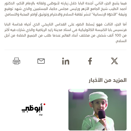
فيما يتتبع الجزء الثاني أجندة البابا خلال زيارته لأبوظبي ولقائه بالإمام الأكبر، الدكتور
أحمد الطيب شيخ الجامع الأزهر ورئيس مجلس حكماء المسلمين, والذي شهد توقيع
وثيقة "الأخوّة الإنسانية" لنشر ثقافة السلام والاحترام وتوثيق أواصر المحبة والتسامح.
أما الجزء الثالث فهو يُسلط الضوء على القداس التاريخي الذي أحياه قداسة البابا
فرنسيس بابا الكنيسة الكاثوليكية في استاد مدينة زايد الرياضية والذي شارك فيه أكثر
من 100 ألف شخص من مختلف أنحاء العالم عندما طلب من الجميع الصلاة من أجل
السلام.
المزيد من الأخبار