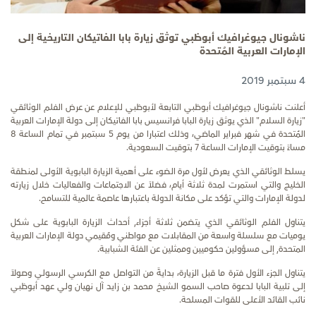
ناشونال جيوغرافيك أبوظبي توثق زيارة بابا الفاتيكان التاريخية إلى
الإمارات العربية المُتحدة
4 سبتمبر 2019
أعلنت ناشونال جيوغرافيك أبوظبي التابعة لأبوظبي للإعلام عن عرض الفلم الوثائقي
"زيارة السلام" الذي يوثق زيارة البابا فرانسيس بابا الفاتيكان إلى دولة الإمارات العربية
المُتحدة في شهر فبراير الماضي، وذلك اعتبارا من يوم 5 سبتمبر في تمام الساعة 8
مساءً بتوقيت الإمارات الساعة 7 بتوقيت السعودية.
يسلط الوثائقي الذي يعرض لأول مرة الضوء على أهمية الزيارة البابوية الأولى لمنطقة
الخليج والتي استمرت لمدة ثلاثة أيام، فضلاً عن الاجتماعات والفعاليات خلال زيارته
لدولة الإمارات والتي تؤكد على مكانة الدولة باعتبارها عاصمة عالمية للتسامح.
يتناول الفلم الوثائقي
الذي
يتضمن ثلاثة أجزاء, أحداث الزيارة البابوية على شكل
يوميات مع سلسلة واسعة من المقابلات مع مواطني ومُقيمي دولة الإمارات العربية
المتحدة, إلى مسؤولين حكوميين وممثلين عن الفئة الشبابية.
يتناول الجزء الأول فترة ما قبل الزيارة، بدايةً من التواصل مع الكرسي الرسولي وصولاً
إلى تلبية البابا لدعوة صاحب السمو الشيخ محمد بن زايد آل نهيان ولي عهد أبوظبي
نائب القائد الأعلى للقوات المسلحة
.