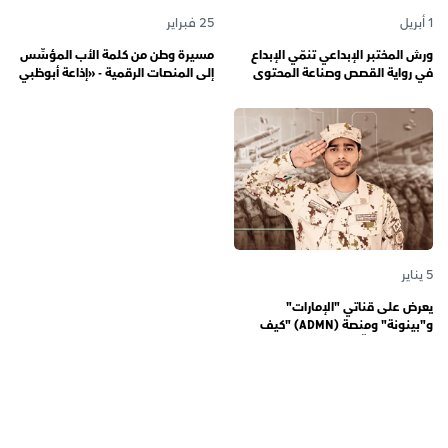
1 أبريل
25 فبراير
ورش المختبر الإبداعي تنمّي الإبداع
مسيرة وطن من كلمة الأب المؤسِّس
في رواية القصص وصناعة المحتوى
إلى المنصات الرقمية - «إذاعة أبوظبي
الرقمي المسؤول لدى رواة القصص
أف أم» تحتفي بذكرى تأسيسها الـ 57
الصغار
وتُواصل دورها صوتاً للإمارات عبر
الأجيال
5 يناير
يعرض على قناتي "الإمارات"
و"بينونة" ومنصة (ADMN) "كيف
المعنوية" يوثّق في موسمه الثالث
يوميات مجندي الخدمة الوطنية