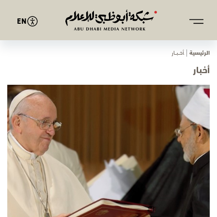
EN
الرئيسية
ﺄﺧـــﺒـــﺎر
أخبار