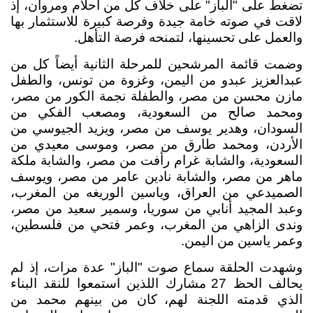
تضغط على "الباز" على خلاف كل من أحلام ومروان، إذ
لاقت في صوته خامة جيدة وفرصة كبيرة للاستثمار بها
والعمل على تحسينها، لتمنحه فرصة التأهل.
وضمت قائمة المرشحين للمرحلة الثانية أيضاً كل من
عبدالعزيز عبدو من اليمن، وغزوة من تونس، والطفل
مازن محسن من مصر، والطفلة نجمة الكور من مصر،
ومحمد صالح من السعودية، ومصعب الفكي من
السودان، وهدير يوسف من مصر، ويزيد الجيوسي من
الأردن، ومحمد طارق من مصر، وموسى معيدي من
السعودية، والشابة غرام رأفت من مصر، والشابة ملكة
ماهر من مصر، والشابة نادين عامر من مصر، ويوسف
الصميدعي من العراق، وياسين الوريغه من المغرب،
وعبد المجيد أنابي من سوريا، وسمير سعيد من مصر،
وندى الزاهي من المغرب، وعمر فتحي من فلسطين،
وعمر ياسين من اليمن.
وشهدت الحلقة سماع صوت "الباز" عدة مرات، إذ لم
يحالف الحظ
27
مشارك اللذين استمعوا للنقد البناء
الذي قدمته اللجنة لهم
،
كان من بينهم محمد من