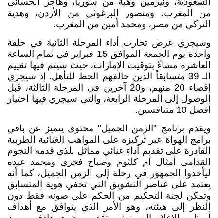
السعودية، ونيرمين وهبة من سوريا، وهاجر الحساني
من المغرب، ومنصور البرغوثي من الأردن، وهدية
التركي من مصر، ومحمد أمين من المغرب.
وسيجري عرض تجارب أداء المرحلة الثانية في حلقة
واحدة يوم الجمعة الموافق 15 فبراير في تمام الساعة
العاشرة مساءً بتوقيت الإمارات، حيث سيتم فيها تقييم
الـ 39 متسابقاً الذين حالفهم الحظ للتأهل. إذ سيجري
إقصاء 20 منهم، و20 آخرين في المرحلة الثالثة، قبل
الوصول إلى المرحلة الرابعة، والتي سيجري فيها اختيار
أفضل 10 متنافسين.
ويقدم برنامج "الزمن الجميل" محتوى يتميز عن باقي
برامج الهواة عبر تركيزه على المواهب الغنائية الطربية
القادرة على تقديم أداء غنائي مماثل للذي قدمه النجوم
القدامى أمثال أم كلثوم وصباح فخري ومحمد عبده
ليأخذوا الجمهور في رحلة إلى الزمن الجميل، كما أنه
يعتمد على عناصر التشويق التي تخفي هوية المتسابق
وتمكن لجنة التحكيم من الحكم على صوته فقط دون
النظر إلى هيئته، وهو الأمر الذي يتوافق مع أهداف
أبوظبي للإعلام التي تعنى بتقديم محتوى هادف ومميز