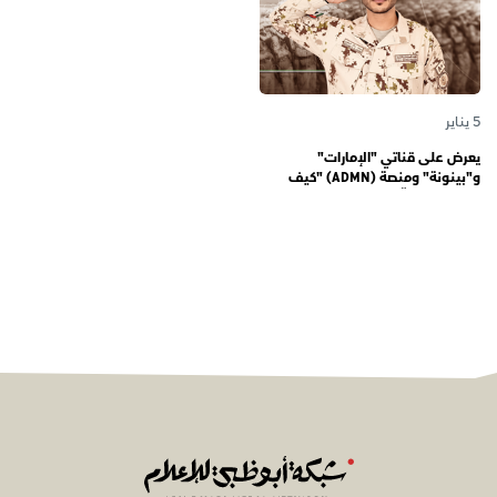
5 يناير
يعرض على قناتي "الإمارات"
و"بينونة" ومنصة (ADMN) "كيف
المعنوية" يوثّق في موسمه الثالث
يوميات مجندي الخدمة الوطنية