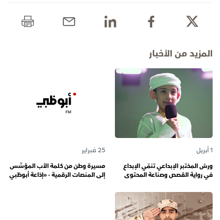
المزيد من الأخبار
1 أبريل
25 فبراير
ورش المختبر الإبداعي تنمّي الإبداع
مسيرة وطن من كلمة الأب المؤسِّس
في رواية القصص وصناعة المحتوى
إلى المنصات الرقمية - «إذاعة أبوظبي
الرقمي المسؤول لدى رواة القصص
أف أم» تحتفي بذكرى تأسيسها الـ 57
الصغار
وتُواصل دورها صوتاً للإمارات عبر
الأجيال