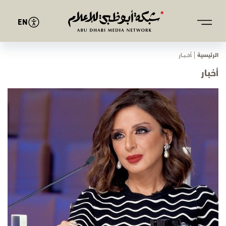
EN
الرئيسية
ﺄﺧـــﺒـــﺎر
أخبار