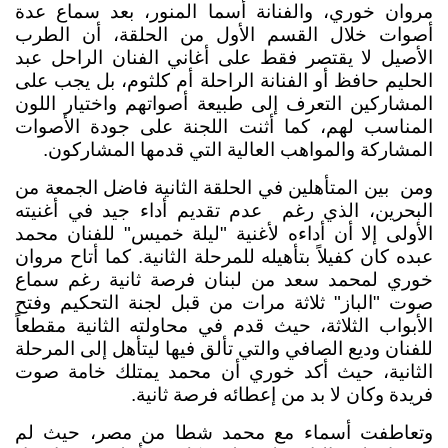
مروان خوري، والفنانة أسما المنور، بعد سماع عدة
أصوات خلال القسم الأول من الحلقة، أن الطرب
الأصيل لا يقتصر فقط على أغاني الفنان الراحل عبد
الحليم حافظ أو الفنانة الراحلة أم كلثوم، بل يجب على
المشاركين التعرف إلى طبيعة أصواتهم واختيار اللون
المناسب لهم، كما أثنت اللجنة على جودة الأصوات
المشاركة والمواهب العالية التي قدمها المشاركون.
ومن
بين المتأهلين في الحلقة الثانية فاضل الجمعة من
البحرين، الذي رغم
عدم تقديم أداء جيد في أغنيته
الأولى إلا أن أداءه لأغنية "ليلة خميس" للفنان محمد
عبده كان كفيلاً بتأهيله للمرحلة الثانية. كما أتاح مروان
خوري لمحمد سعد من لبنان فرصة ثانية رغم سماع
صوت "الباز" ثلاثة مرات من قبل لجنة التحكيم وفتح
الأبواب الثلاثة، حيث قدم في محاولته الثانية مقطعاً
للفنان وديع الصافي والتي تألق فيها ليتأهل إلى المرحلة
الثانية، حيث أكد خوري أن محمد يمتلك خامة صوت
فريدة وكان لا بد من إعطائه فرصة ثانية.
وتعاطفت أسماء مع محمد شطا من مصر، حيث لم