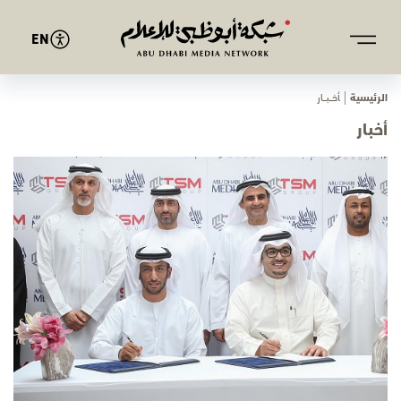
EN
الرئيسية
ﺄﺧـــﺒـــﺎر
أخبار