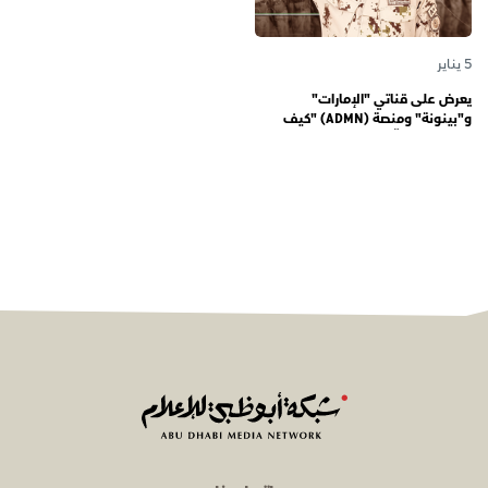
5 يناير
يعرض على قناتي "الإمارات"
و"بينونة" ومنصة (ADMN) "كيف
المعنوية" يوثّق في موسمه الثالث
يوميات مجندي الخدمة الوطنية