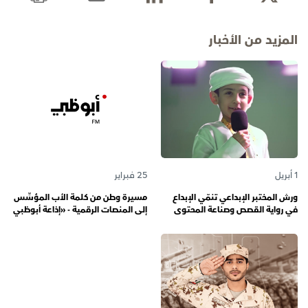
المزيد من الأخبار
1 أبريل
25 فبراير
ورش المختبر الإبداعي تنمّي الإبداع
مسيرة وطن من كلمة الأب المؤسِّس
في رواية القصص وصناعة المحتوى
إلى المنصات الرقمية - «إذاعة أبوظبي
الرقمي المسؤول لدى رواة القصص
أف أم» تحتفي بذكرى تأسيسها الـ 57
الصغار
وتُواصل دورها صوتاً للإمارات عبر
الأجيال