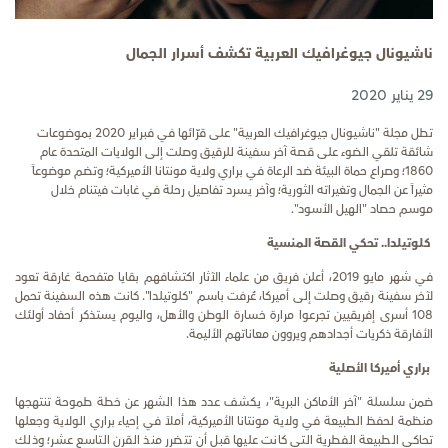
ناشيونال جيوغرافيك العربية تكشف أسرار الجمال
29 يناير 2020
تطل مجلة "ناشيونال جيوغرافيك العربية" على قرّائها في فبراير 2020 بموضوعات
شائقة تلقي الضوء على قصة آخر سفينة للرقيق وصلت إلى الولايات المتحدة عام
1860؛ وصراع حماة البيئة ضد الرعاة في براري ولاية مونتانا الأميركية؛ و
تضم
موضوعاً
مثيراً عن الجمال وتغيراته الثورية؛ وآخر يسرد تفاصيل رحلة في غابات فيتنام خلال
موسم حصاد "الهيل الأسود".
كلوتيلدا.. تحكي القصة المنسية
في شهر مايو 2019، أعلن فريق من علماء الآثار اكتشافهم بقايا متفحمة غارقة تعود
لآخر سفينة رقيق وصلت إلى أميركا، عُرفت باسم "كلوتيلدا". كانت هذه السفينة تحمل
108 أسرى إفريقيين تجرعوا مرارة خسارة الوطن والأهل، واليوم يستذكر أحفاد أولئك
الأفارقة ذكريات أجدادهم ويروون معاناتهم الأليمة
.
براري أميركا الأصلية
ضمن سلسلة "آخر الأماكن البرية"، يكشف عدد هذا الشهر عن خطة طموحة تنتهجها
منظمة لحفظ الطبيعة في ولاية مونتانا الأميركية، أملاً في إحياء براري الولاية وجعلها
تحاكي الطبيعة الفطرية التي كانت عليها قبل أن تتضرر منذ القرن التاسع عشر؛ وذلك