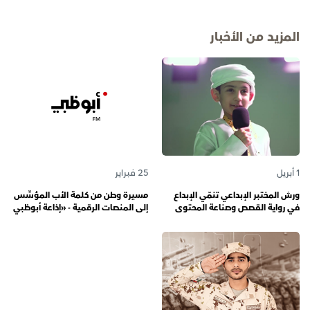
المزيد من الأخبار
1 أبريل
25 فبراير
ورش المختبر الإبداعي تنمّي الإبداع
مسيرة وطن من كلمة الأب المؤسِّس
في رواية القصص وصناعة المحتوى
إلى المنصات الرقمية - «إذاعة أبوظبي
الرقمي المسؤول لدى رواة القصص
أف أم» تحتفي بذكرى تأسيسها الـ 57
الصغار
وتُواصل دورها صوتاً للإمارات عبر
الأجيال