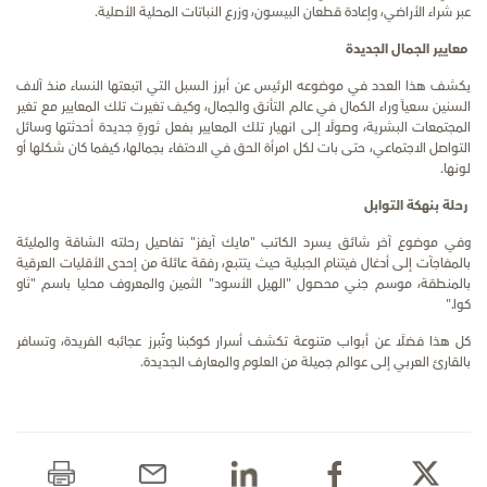
عبر شراء الأراضي، وإعادة قطعان البيسون، وزرع النباتات المحلية الأصلية
.
معايير الجمال الجديدة
يكشف هذا العدد في موضوعه الرئيس عن أبرز السبل التي اتبعتها النساء منذ آلاف
السنين سعياً وراء الكمال في عالم التأنق والجمال، وكيف تغيرت تلك المعايير مع تغير
المجتمعات البشرية، وصولًا إلى انهيار تلك المعايير بفعل ثورةٍ جديدة أحدثتها وسائل
التواصل الاجتماعي، حتى بات لكل امرأة الحق في الاحتفاء بجمالها، كيفما كان شكلها أو
لونها
.
رحلة بنهكة التوابل
وفي موضوع آخر شائق يسرد الكاتب "مايك آيفز" تفاصيل رحلته الشاقة والمليئة
بالمفاجآت إلى أدغال فيتنام الجبلية حيث يتتبع، رفقة عائلة من إحدى الأقليات العرقية
بالمنطقة، موسم جني محصول "الهيل الأسود" الثمين والمعروف محليا باسم "ثاو
كوا
".
كل
هذا فضلًا عن أبواب متنوعة تكشف أسرار كوكبنا وتُبرز عجائبه الفريدة، وتسافر
بالقارئ العربي إلى عوالم جميلة من العلوم والمعارف الجديدة
.