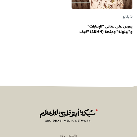
5 يناير
يعرض على قناتي "الإمارات"
و"بينونة" ومنصة (ADMN) "كيف
المعنوية" يوثّق في موسمه الثالث
يوميات مجندي الخدمة الوطنية
اتصل بنا