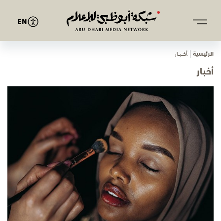
EN
الرئيسية
ﺄﺧـــﺒـــﺎر
أخبار