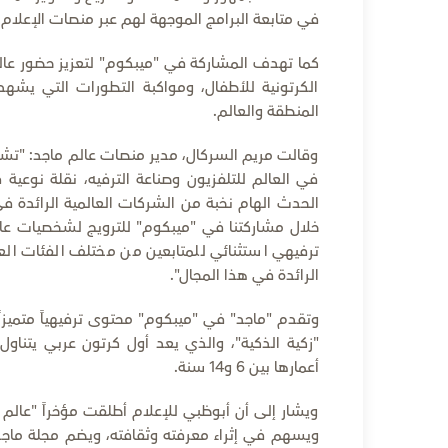
في متابعة البرامج الموجهة لهم عبر منصات الإعلام 
كما تهدف المشاركة في "ميبكوم" لتعزيز حضور عال
الكرتونية للأطفال، ومواكبة التطورات التي يشه
المنطقة والعالم.
وقالت مريم السركال، مدير منصات عالم ماجد: "تشك
في العالم للتلفزيون وصناعة الترفيه، نقلة نوعية
الحدث الهام نخبة من الشركات العالمية الرائدة ف
ترفيهي استثنائي للمتابعين من مختلف الفئات العم
الرائدة في هذا المجال".
وتقدم "ماجد" في "ميبكوم" محتوى ترفيهياً متميزاً
"زكية الذكية"، والذي يعد أول كرتون عربي يتنا
أعمارها بين 6 و14 سنة.
ويشار إلى أن أبوظبي للإعلام أطلقت مؤخراً "عالم 
ويسهم في إثراء معرفته وثقافته، ويضم مجلة ماجد