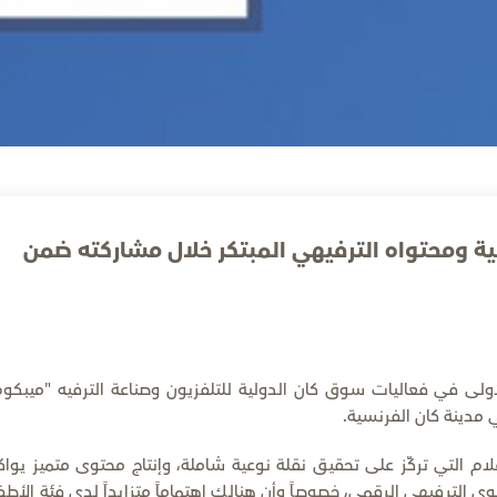
ة ومحتواه الترفيهي المبتكر خلال مشاركته ضمن
لأولى في فعاليات سوق كان الدولية للتلفزيون وصناعة الترفيه "ميبكوم
ام التي تركّز على تحقيق نقلة نوعية شاملة، وإنتاج محتوى متميز يوا
 الترفيهي الرقمي، خصوصاً وأن هنالك اهتماماً متزايداً لدى فئة الأطف