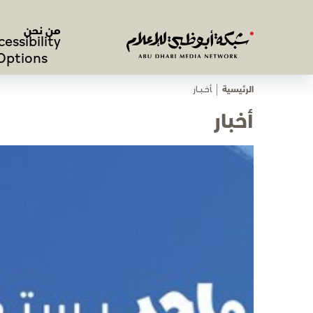
من نحن
cessibility
Options
الرئيسية
ﺄﺧـــﺒـــﺎر
أخبار