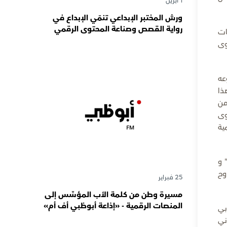
1 أبريل
ورش المختبر الإبداعي تنمّي الإبداع في
رواية القصص وصناعة المحتوى الرقمي
ات
المسؤول لدى رواة القصص الصغار
وى
عه
ذا
من
 محتوى
ية
 و
وح
25 فبراير
مسيرة وطن من كلمة الأب المؤسِّس إلى
المنصات الرقمية - «إذاعة أبوظبي أف أم»
بي
تحتفي بذكرى تأسيسها الـ 57 وتُواصل
ني