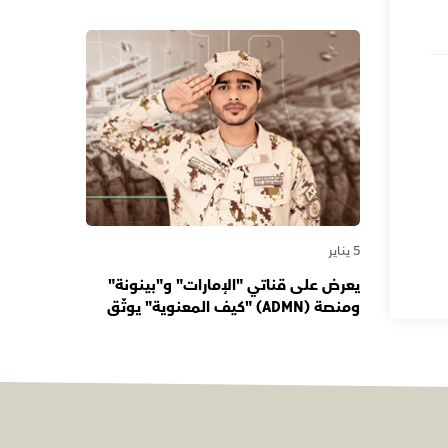
دورها صوتاً للإمارات عبر الأجيال
5 يناير
يعرض على قناتي "الإمارات" و"بينونة"
ومنصة (ADMN) "كيف المعنوية" يوثّق
في موسمه الثالث يوميات مجندي
الخدمة الوطنية