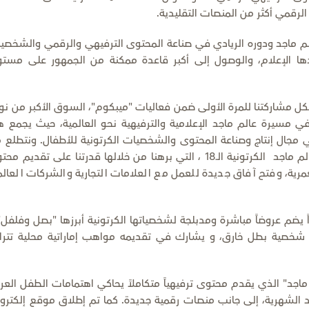
الرقمي أكثر من المنصات التقليدية.
م ماجد ودوره الريادي في صناعة المحتوى الترفيهي والرقمي والشخصي
دها الإعلام، والوصول إلى أكبر قاعدة ممكنة من الجمهور على مست
ل مشاركتنا للمرة الأولى ضمن فعاليات "ميبكوم"، السوق الأكبر من نو
 في مسيرة عالم ماجد الإعلامية والترفيهية نحو العالمية، حيث يجمع ه
ي مجال إنتاج وصناعة المحتوى والشخصيات الكرتونية للأطفال. ونتطلع 
خلال مشاركتنا في "ميبكوم" للترويج لشخصيات عالم ماجد الكرتونية الـ18 ، التي برهنا من خلالها قدرتنا على تقديم
رية، وفتح آفاق جديدة للعمل مع العلامات التجارية والشركات العالم
 يضم عروضاً مباشرة ومدبلجة لشخصياتها الكرتونية أبرزها "بصل وفلفل"
ول شخصية بطل خارق، و يشارك في تقديمه مواهب إماراتية محلية تترا
ماجد" الذي يقدم محتوى ترفيهياً متكاملاً يحاكي اهتمامات الطفل العر
 الشهرية، إلى جانب منصات رقمية جديدة. كما تم إطلاق موقع إلكترو