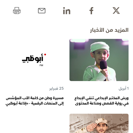
المزيد من الأخبار
1 أبريل
25 فبراير
ورش المختبر الإبداعي تنمّي الإبداع
مسيرة وطن من كلمة الأب المؤسِّس
في رواية القصص وصناعة المحتوى
إلى المنصات الرقمية - «إذاعة أبوظبي
الرقمي المسؤول لدى رواة القصص
أف أم» تحتفي بذكرى تأسيسها الـ 57
الصغار
وتُواصل دورها صوتاً للإمارات عبر
الأجيال