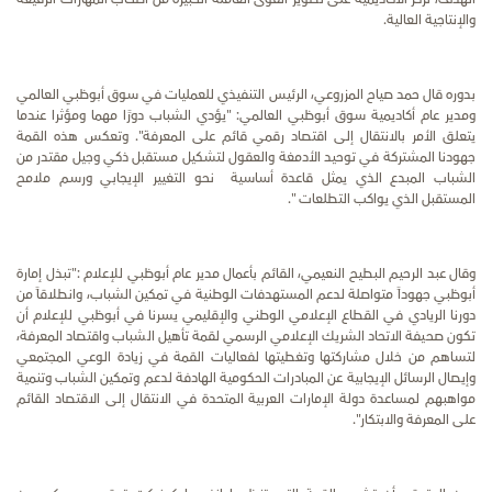
والإنتاجية العالية.
بدوره قال حمد صياح المزروعي، الرئيس التنفيذي للعمليات في سوق أبوظبي العالمي
ومدير عام أكاديمية سوق أبوظبي العالمي: "يؤدي الشباب دورًا مهما ومؤثرا عندما
يتعلق الأمر بالانتقال إلى اقتصاد رقمي قائم على المعرفة". وتعكس هذه القمة
جهودنا المشتركة في توحيد الأدمغة والعقول لتشكيل مستقبل ذكي وجيل مقتدر من
الشباب المبدع الذي يمثل قاعدة أساسية نحو التغيير الإيجابي ورسم ملامح
المستقبل الذي يواكب التطلعات ".
وقال عبد الرحيم البطيح النعيمي، القائم بأعمال مدير عام أبوظبي للإعلام :"تبذل إمارة
أبوظبي جهوداً متواصلة لدعم المستهدفات الوطنية في تمكين الشباب، وانطلاقاً من
دورنا الريادي في القطاع الإعلامي الوطني والإقليمي يسرنا في أبوظبي للإعلام أن
تكون صحيفة الاتحاد الشريك الإعلامي الرسمي لقمة تأهيل الشباب واقتصاد المعرفة،
لتساهم من خلال مشاركتها وتغطيتها لفعاليات القمة في زيادة الوعي المجتمعي
وإيصال الرسائل الإيجابية عن المبادرات الحكومية الهادفة لدعم وتمكين الشباب وتنمية
مواهبهم لمساعدة دولة الإمارات العربية المتحدة في الانتقال إلى الاقتصاد القائم
على المعرفة والابتكار".