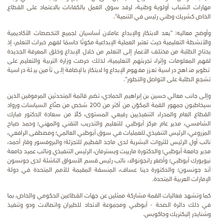
مهارات الشباب أولوية وطنية، لرفد سوق العمل بالكفاءات بالاعتماد على القطاع
الخاص كشريك وطني رئيس في التنمية".
وأوضح معاليه: "يعد الابتكار والإبداع عاملان أساسيان لجميع التخصصات الأكاديمية
والأنشطة التعليمية حيث تعتبر العملية الإبداعية مكونًا حاسمًا لفهم خبرات التعلم، إذ
يحتاج الطلبة من مختلف الأعمار إلى التعلم من خلال الإبداع وخلق المعرفة الجديدة
لفهم المعلومات وإثراء تجربتهم التعليمية، لذلك حرصت وزارة التربية والتعليم على
تطوير مناهج دراسية تعزز مفهوم الإبداع والابتكار بالإضافة إلى تأمين بيئة دراسية
تشجع الطلبة على التواصل والتطور".
وإلى جانب معالي حسين بن إبراهيم الحمادي، تضم قائمة المتحدثين المرموقين الذين
سيخاطبون جمهور القمة المكوّن من أكثر من 200 شخص من صنّاع السياسات ورواد
القطاع العام والمدراء التنفيذيين رفيعي المستوى، كلّاً من سعادة الدكتور مبارك
الشامسي، مدير عام مركز أبوظبي للتعليم والتدريب التقني والمهني؛ وحمد صياح
المزروعي، الرئيس التنفيذي للعمليات في سوق أبوظبي العالمي؛ ومصطفى الرافعي،
نائب أول الرئيس للثروات البشرية لدى ماجد الفطيم للتجزئة؛ والبروفسور وقار أحمد،
مدير جامعة أبوظبي؛ والدكتورة مارييت ويسترمان، الرئيس التنفيذي ونائب عميد جامعة
نيويورك أبوظبي؛ وأصغر رانجونوالا، نائب رئيس قسم الأسواق الناشئة لدى جونسون
آند جونسون؛ والدكتورة دينا عساف، المنسقة المقيمة للأمم المتحدة في دولة
الإمارات العربية المتحدة.
كما وتشهد فعاليات القمة مشاركة ممثلين عن جهات القطاعين الحكومي والخاص، بما
في ذلك دائرة الصحة - أبوظبي ومجموعة الاتحاد للطيران واتصالات ودو وتنفيذ
وشنايدر إليكتريك وجاكوبس.