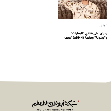
5 يناير
يعرض على قناتي "الإمارات"
و"بينونة" ومنصة (ADMN) "كيف
المعنوية" يوثّق في موسمه الثالث
يوميات مجندي الخدمة الوطنية