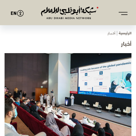
EN
الرئيسية
ﺄﺧـــﺒـــﺎر
أخبار