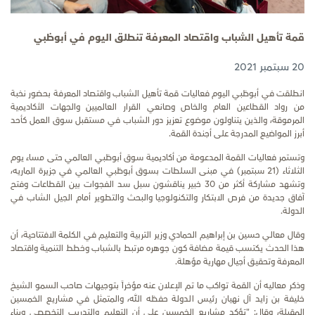
قمة تأهيل الشباب واقتصاد المعرفة تنطلق اليوم في أبوظبي
20 سبتمبر 2021
انطلقت في أبوظبي اليوم فعاليات قمة تأهيل الشباب واقتصاد المعرفة بحضور نخبة
من رواد القطاعين العام والخاص وصانعي القرار العالميين والجهات الأكاديمية
المرموقة، والذين يتناولون موضوع تعزيز دور الشباب في مستقبل سوق العمل كأحد
أبرز المواضيع المدرجة على أجندة القمة.
وتستمر فعاليات القمة المدعومة من أكاديمية سوق أبوظبي العالمي حتى مساء يوم
الثلاثاء (21 سبتمبر) في مبنى السلطات بسوق أبوظبي العالمي في جزيرة الماريه،
وتشهد مشاركة أكثر من 30 خبير يناقشون سبل سد الفجوات بين القطاعات وفتح
آفاق جديدة من فرص الابتكار والتكنولوجيا والبحث والتطوير أمام الجيل الشاب في
الدولة.
وقال معالي حسين بن إبراهيم الحمادي وزير التربية والتعليم في الكلمة الافتتاحية، أن
هذا الحدث يكتسب قيمة مضافة كون جوهره مرتبط بالشباب وخطط التنمية واقتصاد
المعرفة وتحقيق أجيال مهارية مؤهلة.
وذكر معاليه أن القمة تواكب ما تم الإعلان عنه مؤخراً بتوجيهات صاحب السمو الشيخ
خليفة بن زايد آل نهيان رئيس الدولة حفظه الله، والمتمثل في مشاريع الخمسين
المقبلة، وقال: "تؤكد مشاريع الخمسين على أن التعليم والتدريب التخصصي وبناء