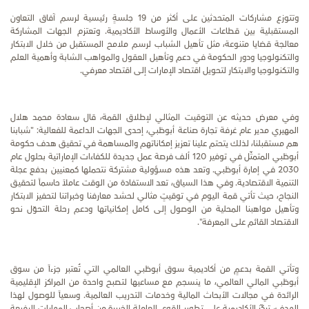
وتتوزع مشاركات المتحدثين على أكثر من 19 جلسةٍ رئيسية لرسم آفاق التعاون
المستقبلية بين قطاعات الأعمال والأوساط الأكاديمية. وتعتزم الجهات المشاركة
معالجة قضايا متنوعة، مثل تأهيل الشباب لرسم ملامح المستقبل من خلال الابتكار
والتكنولوجيا ودور الحكومة في دعم وتأهيل العقول والمواهب الشابة وأهمية العلم
والتكنولوجيا والابتكار لتحويل اقتصاد الإمارات إلى اقتصاد معرفي.
وفي معرض حديثه عن التوقيت المثالي لإطلاق القمة، قال سعادة محمد هلال
المهيري مدير عام غرفة تجارة صناعة أبوظبي، إحدى الجهات الداعمة للفعالية: "شبابنا
هم مستقبلنا، لذلك يتحتم علينا تعزيز إمكاناتهم والمساهمة في تحقيق هدف حكومة
أبوظبي المتمثّل في توفير 120 ألف فرصة عمل جديدة للكفاءات الإماراتية بحلول عام
2030 في إمارة أبوظبي. وتعد هذه مسؤولية مشتركة نتحملها كمعنيين بدفع عجلة
التنمية الاقتصادية. وفي هذا السياق، تعد الاستفادة من الوقت عاملاً حاسماً لتحقيق
النجاح، حيث تأتي قمة اليوم في توقيتٍ مثالي لحشد معارفنا وخبراتنا لتحفيز الابتكار
وتأهيل مواهبنا المحلية من الوصول إلى كامل إمكانياتها ودعم رحلة التحوّل نحو
الاقتصاد القائم على المعرفة".
وتأتي القمة بدعمٍ من أكاديمية سوق أبوظبي العالمي التي تُعتبر جزءاً من سوق
أبوظبي المالي العالمي، ما ينسجم مع مساعيها لتصبح واحدة من المراكز الإقليمية
الرائدة في مجالات الأبحاث المالية وخدمات التدريب العالمية. وسعياً للوصول لهذا
الهدف، تركّز الأكاديمية على تطوير القوى العاملة الخبيرة من أصحاب المهارات الرفيعة