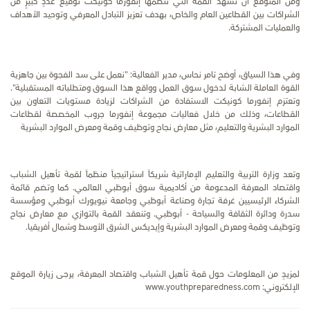
ومن المتوقع أن تشهد القمة التي تنظمها إنفورما كونيكت توقيع عددٍ كبيرٍ من
الشراكات بين القطاعين العام والخاص، بهدف تعزيز التبادل المعرفي وتوحيد الأهداف
والعمليات المشتركة.
وفي هذا السياق، أوضح تامر نحاس، مدير الفعالية: "نعمل على سد الفجوة بين جاهزية
القوة العاملة الشابة لدخول سوق العمل وواقع هذا السوق ومتطلباته المستقبلية".
وتعتزم إنفورما كونيكت الاستفادة من الشراكات لزيادة مستويات التعاون بين
القطاعات، وذلك من خلال فعاليات مجموعة إنفورما جروب المخصصة لقطاعات
الموارد البشرية والتعليم، مثل معارض نجاح وتوظيف وقمة ومعرض الموارد البشرية
وتعد وزارة التربية والتعليم الإماراتية شريكاً استراتيجياً منظماً لقمة تأهيل الشباب
واقتصاد المعرفة المدعومة من أكاديمية سوق أبوظبي العالمي. كما وتضم قائمة
الشركاء الرئيسيين غرفة تجارة وصناعة أبوظبي وجامعة نيويورك أبوظبي ومؤسسة
سدرة ودائرة الثقافة والسياحة - أبوظبي. وتنعقد القمة بالتوازي مع معارض نجاح
وتوظيف وقمة ومعرض الموارد البشرية وإيديكس الشرق الأوسط وشمال أفريقيا.
لمزيدٍ من المعلومات حول قمة تأهيل الشباب واقتصاد المعرفة، يرجى زيارة الموقع
الإلكتروني: www.youthpreparedness.com