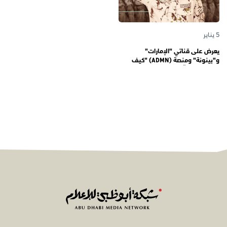
5 يناير
يعرض على قناتي "الإمارات"
و"بينونة" ومنصة (ADMN) "كيف
المعنوية" يوثّق في موسمه الثالث
يوميات مجندي الخدمة الوطنية