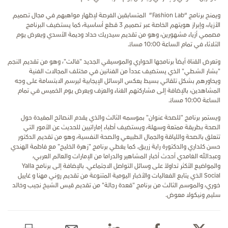
ويمنح برنامج “Fashion Lab” المتسابقين الفرصة لإظهار مواهبهم في مجال تصميم
الأزياء، وإبراز هويتهم الخاصة عبر تصميم 3 قطع أساسية، كما يستضيف البرنامج
مصممي أزياء مشهورين، وهو من تقديم سيدريك حداد وديمة الأسدي ويعرض يوم
الثلاثاء في تمام الساعة 10:00 مساءً.
وتعرض القناة أيضاً برنامجها الحواري والموسيقي الجديد "فالت"، وهو من تقديم النجم
"بشار الشطي" الذي يستضيف عدداً من الفنانين في مختلف المجالات الفنية
ويحاورهم بشكل تلقائي بسيط يعكس الرسائل الإيجابية ليرسم الابتسامة على وجه
المشاهدين، بالإضافة إلى مشاركتهم الغناء والعزف ويعرض يوم الخميس في تمام
الساعة 10:00 مساءً.
ويستمر برنامج "للصحة عنوان" بموسمه الثالث والذي يقدم النصائح المفيدة حول
الصحة بطريقة ممتعة وسهلة، ويستضيف أطباء إماراتيين للحديث عن الأمور التي
تتعلق بالصحة واللياقة والجمال الطبيعي والصحة النفسية، وهو من تقديم الدكتور
حسن كلداري والدكتورة راية زريق. كما يغطي برنامج "زهرة الخليج" مع فاطمة الهندي
وعبدالله الغامدي أحدث أخبار المشاهير والدراما من الإمارات والعالم العربي،
والمواضيع الأكثر تداولاً على وسائل التواصل الاجتماعي. بالإضافة إلى برنامج Yalla
Social الذي يتابع الفعاليات والأخبار اليومية المتنوعة من تقديم روني مهنا و غاييل
خوري، والموسم الثالث من برنامج "قعدة رجالة" من تقديم قيس الشيخ نجيب وخالد
سليم ونيكولا معوض.