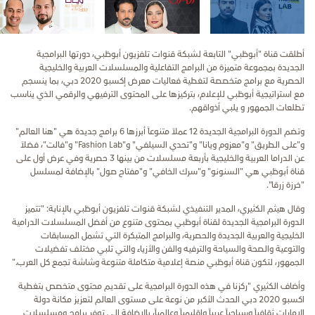
أطلقت قناة "أبوظبي" التابعة لشبكة قنوات تلفزيون أبوظبي، دورتها البرامجية
الجديدة بمجموعة متميزة من البرامج التفاعلية والمسلسلات العربية والخليجية
الحصرية مع برامج متخصصة لتغطية فعاليات معرض إكسبو 2020 دبي، بما ينسجم
مع استراتيجية أبوظبي للإعلام، بتركيزها على المحتوى الترفيهي والرقمي الذي يناسب
تطلعات الجمهور و يلبي أذواقهم.
وتضم الدورة البرامجية الجديدة 12 عملاً متنوعاً أبرزها 6 برامج جديدة هي "هنا العالم"
و"على الطريق" و"معزوم ويانا" و"تحدي السيلفي" و"Fashion Lab" و"فالت"، فضلاً
عن الدراما العربية والخليجية بأربعة مسلسلات من بينها 3 حصرية وفي عرض أول على
قناة أبوظبي هي "السنونو" و"سرك الخافي" و"مفتاح صول" بالإضافة لمسلسل
"خرزة زرقا".
وقال هيثم الكثيري، المدير التنفيذي لشبكة قنوات تلفزيون أبوظبي بالإنابة: "تتميز
الدورة البرامجية الجديدة لقناة أبوظبي بمحتوى متنوع من أفضل المسلسلات الدرامية
الخليجية والعربية الجديدة والحصرية، والبرامج المتبكرة التي تشمل المسابقات
والتوعية والصحة والسياحة والترفيه والفن والأزياء والتي تلبي مختلف تفضيلات
الجمهور، لتكون قناة أبوظبي منصة إعلامية متكاملة متنوعة وشاشة تجمع كل العرب."
وأضاف الكثيري "ركزنا في هذه الدورة البرامجية على تقديم محتوى متخصص بتغطية
اكسبو 2020 دبي الحدث الأكبر من نوعة على مستوى العالم لتعزيز مكانة دولة
الإمارات ثقافياً وسياحياً عربياً وإقليمياً وعالمياً، بالإضافة إلى توفر برامج ومسلسلات