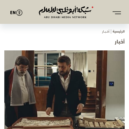
EN
الرئيسية
ﺄﺧـــﺒـــﺎر
أخبار