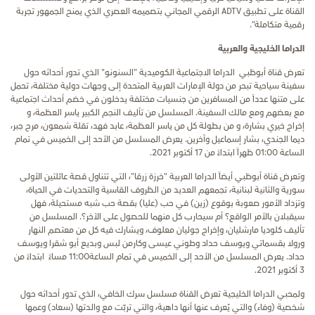
القناة على تطبيق ADTV الرقمي المجاني بتصميمه العصري الذي يمنح الجمهور تجربة
رقمية متكاملة".
الدراما الخليجية والعربية
تعرض قناة أبوظبي الدراما الاجتماعية الكوميدية "السنونو" الذي تدور أحداثه حول
سفينة سياحية تبحر من دولة الإمارات العربية المتحدة إلى وجهات دولية مختلفة، تحمل
على متنها عدداً من المسافرين من جنسيات مختلفة يدخلون في خضم أحداث اجتماعية
مع بعضهم ومع مالك السفينة. المسلسل من تأليف النجم الكبير ياسر العظمة، و
إخراج خيري بشارة، و من بطولة كل من ياسر العظمة، عابد فهد، تقلة شمعون، مرح جبر،
ديما الجندي، بشار إسماعيل وآخرين. يعرض المسلسل من الأحد إلى الخميس في تمام
الساعة 01:00 ظهراً ابتداءً من 17 أكتوبر 2021.
وتعرض قناة أبوظبي أيضاً الدراما العربية "خرزة زرقا"، التي تتناول قصة عائلتين الأولى
سورية والثانية لبنانية، تجمعهم العديد من الظروف القاسية والتحديات في الحياة،
وتزداد الأمور صعوبة بوقوع (زين) في حب (عليا) بقصة حب شبه مستحيلة، فهل
سيقبلان بالأمر الواقع؟ أم سيحارب كل منهما للحصول على الآخر؟. المسلسل من
تأليف كلوديا مارشليان، وإخراج جوليان معلوف، ويشارك فيه كل من معتصم النهار
ورولا بقسماتي ويوسف حداد وطوني عيسى وكارمن لبس وبديع أبو شقرا ويوسف
حداد. يعرض المسلسل من الأحد إلى الخميس في تمام الساعة11:00 مساءً ابتداءً من
3 أكتوبر 2021.
ولمحبي الدراما الخليجية تعرض القناة مسلسل سرك الخافي، الذي تدور أحداثه حول
شخصية (وفاء) والتي يُعرف عنها أنها داهية، والتي تربّت مع والدتها (سعاد) وعمها