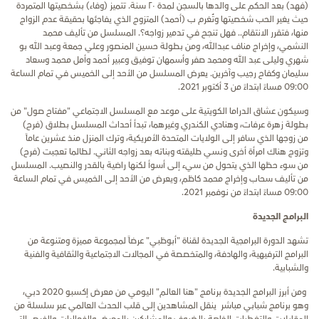
(فهد) بعد الحكم على والدها بالسجن لمدة ٢٠ سنة. تتميز (وفاء) بشخصيتها المتمردة
حيث يغير الحب شخصيتها وتُغرم ب (أحمد) المتزوج الذي يفاجئها بحقيقة عدم الزواج
منها، فتقرر الانتقام.. فهل تنجح في تدمير زواجه؟. المسلسل من تأليف محمد
النشمي، وإخراج مناف عبدالله، ومن بطولة حسين المنصور وعلي جمعة وعبد الله بو
شهري وليلى عبد الله ومحمد صفر وأسمهان توفيق وعبير أحمد وأمل محمد وسعاد
سليمان وكفاح رجيب وآخرين. يعرض المسلسل من الأحد إلى الخميس في تمام الساعة
09:00 مساءً ابتداءً من 3 أكتوبر 2021.
وسيكون عشاق الدراما الكويتية على موعد مع المسلسل الاجتماعي "مفتاح صول" من
بطولة زهرة عرفات، وهنادي الكندري وغيرهما، تبدأ أحداث المسلسل بطلاق (فرح)
من زوجها الذي سافر إلى الولايات المتحدة الأمريكية، وترك المنزل منذ عشرين عاماً
وتزوج هناك امرأة أخرى ونسي طليقته وبناته بعد زواجه الثاني. لطالما تعجبت (فرح)
من سوء حظها الذي يتحول من سيء إلى أسوأ لكنها راضية بالقدر والنصيب. المسلسل
من تأليف سحاب وإخراج محمد كاظم، ويعرض من الأحد إلى الخميس في تمام الساعة
09:00 مساءً ابتداءً من نوفمبر 2021.
البرامج الجديدة
تشهد الدورة البرامجية الجديدة لقناة "أبوظبي" عرضاً لمجموعة مميزة ومتنوعة من
البرامج الترفيهية، والهادفة، والمتخصصة في المجالات الاجتماعية والثقافية والفنية
والشبابية.
ومن أبرز البرامج الجديدة برنامج "هنا العالم" اليومي من معرض إكسبو 2020 دبي،
وهو برنامج شبابي مباشر ينقل المشاهدين إلى قلب الحدث العالمي عبر سلسلة من