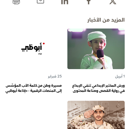
المزيد من الأخبار
1 أبريل
25 فبراير
ورش المختبر الإبداعي تنمّي الإبداع
مسيرة وطن من كلمة الأب المؤسِّس
في رواية القصص وصناعة المحتوى
إلى المنصات الرقمية - «إذاعة أبوظبي
الرقمي المسؤول لدى رواة القصص
أف أم» تحتفي بذكرى تأسيسها الـ 57
الصغار
وتُواصل دورها صوتاً للإمارات عبر
الأجيال