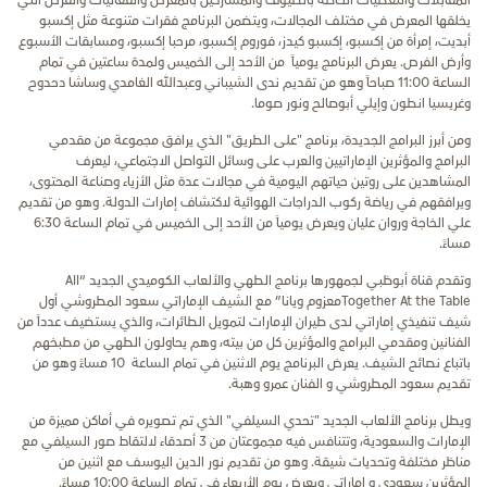
المقابلات والتغطيات الخاصة بالضيوف والمشاركين بالمعرض والفعاليات والفرص التي
يخلقها المعرض في مختلف المجالات، ويتضمن البرنامج فقرات متنوعة مثل إكسبو
أبديت، إمرأة من إكسبو، إكسبو كيدز، فوروم إكسبو، مرحبا إكسبو، ومسابقات الأسبوع
وأرض الفرص. يعرض البرنامج يومياً من الأحد إلى الخميس ولمدة ساعتين في تمام
الساعة 11:00 صباحاً وهو من تقديم ندى الشيباني وعبدالله الغامدي وساشا دحدوح
وغريسيا انطون وإيلي أبوصالح ونور صوما.
ومن أبرز البرامج الجديدة، برنامج "على الطريق" الذي يرافق مجموعة من مقدمي
البرامج والمؤثرين الإماراتيين والعرب على وسائل التواصل الاجتماعي، ليعرف
المشاهدين على روتين حياتهم اليومية في مجالات عدة مثل الأزياء وصناعة المحتوى،
ويرافقهم في رياضة ركوب الدراجات الهوائية لاكتشاف إمارات الدولة. وهو من تقديم
علي الخاجة وروان عليان ويعرض يومياً من الأحد إلى الخميس في تمام الساعة 6:30
مساءً.
وتقدم قناة أبوظبي لجمهورها برنامج الطهي والألعاب الكوميدي الجديد “All
Together At the Tableمعزوم ويانا” مع الشيف الإماراتي سعود المطروشي أول
شيف تنفيذي إماراتي لدى طيران الإمارات لتمويل الطائرات، والذي يستضيف عدداً من
الفنانين ومقدمي البرامج والمؤثرين كل من بيته، وهم يحاولون الطهي من مطبخهم
باتباع نصائح الشيف. يعرض البرنامج يوم الاثنين في تمام الساعة 10 مساءً وهو من
تقديم سعود المطروشي و الفنان عمرو وهبة.
ويطل برنامج الألعاب الجديد "تحدي السيلفي" الذي تم تصويره في أماكن مميزة من
الإمارات والسعودية، وتتنافس فيه مجموعتان من 3 أصدقاء لالتقاط صور السيلفي مع
مناظر مختلفة وتحديات شيقة. وهو من تقديم نور الدين اليوسف مع اثنين من
المؤثرين سعودي و إماراتي ويعرض يوم الأربعاء في تمام الساعة 10:00 مساءً.