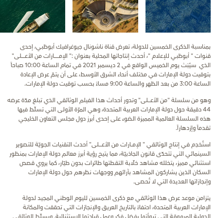
بمناسبة الذكرى الخمسين للدولة، تعرض قناة ناشونال جيوغرافيك أبوظبي، إحدى
قنوات " أبوظبي للإعلام "، أحدث إنتاجاتها المحلية بعنوان :" الإمــــــــــارات من الأعـــــــلى"
الذي سيُبَث يوم الخميس الواقع في 2 ديسمبر 2021 في تمام الساعة 10:00 صباحاً
بتوقيت دولة الإمارات في مختلف أنحاء الشرق الأوسط، على أن يتمّ عرض الإعادة
الساعة 3:00 من بعد الظهر والساعة 9:00 مساءً بحسب توقيت دولة الإمارات.
وهو من سلسلة "من الأعـــــلى" وتدور أحداث هذا الفيلم الوثائقي الذي تبلغ مدّة عرضه
44 دقيقة حول دولة الإمارات العربية المتحدة، وهي المرّة الأولى التي تسلّط فيها
هذه السلسلة العالمية المميزة الضوء على إحدى أبرز دول مجلس التعاون الخليجي
تقدماً وإزدهاراً.
استُخدِم في إنتاج الوثائقي " الإمـــارات من الأعــــــلى" أحدث التقنيات الجويّة للتصوير
السينمائي التي تتحدّى قانون الجاذبيّة، مما يتيح رؤية أبرز معالم دولة الإمارات بمنظور
استثنائي مميز، يتخلله مشاهد خلّابة التقطتها طائرات بدون طيّار، كما يروي قصص
السكان الذين يشاركون المشاهد بآرائهم ووجهات نظرهم حول دولة الإمارات
وإنجازاتها العديدة التي لا تُحصى.
يتزامن موعد عرض هذا الوثائقي مع ذكرى الخمسين لليوم الوطني المجيد لدولة
الإمارات العربية المتحدة، احتفاءً بالتاريخ العريق والإنجازات التي تحققت والمكانة
الدولية المرموقة التي تبوأتها بفضل فكر وعمل قيادتها الاستثنائية. ويسلّط الوثائقي