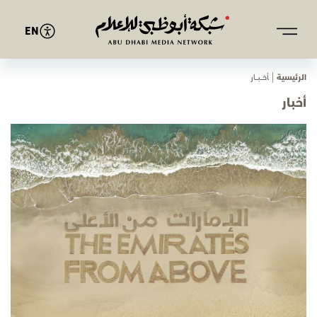
EN
الرئيسية
ﺄﺧـــﺒـــﺎر
أخبار