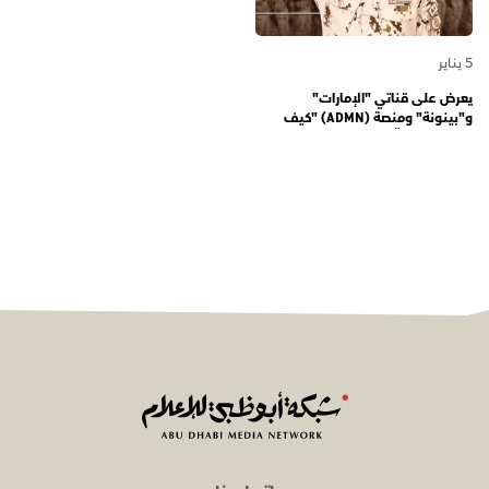
5 يناير
يعرض على قناتي "الإمارات"
و"بينونة" ومنصة (ADMN) "كيف
المعنوية" يوثّق في موسمه الثالث
يوميات مجندي الخدمة الوطنية