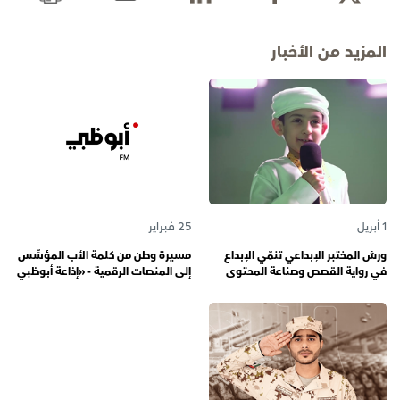
المزيد من الأخبار
1 أبريل
25 فبراير
ورش المختبر الإبداعي تنمّي الإبداع
مسيرة وطن من كلمة الأب المؤسِّس
في رواية القصص وصناعة المحتوى
إلى المنصات الرقمية - «إذاعة أبوظبي
الرقمي المسؤول لدى رواة القصص
أف أم» تحتفي بذكرى تأسيسها الـ 57
الصغار
وتُواصل دورها صوتاً للإمارات عبر
الأجيال