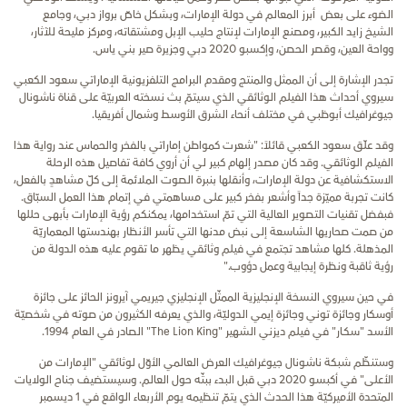
الضوء على بعض أبرز المعالم في دولة الإمارات، وبشكل خاصّ برواز دبي، وجامع
الشيخ زايد الكبير، ومصنع الإمارات لإنتاج حليب الإبل ومشتقاته، ومركز مليحة للآثار،
وواحة العين، وقصر الحصن، وإكسبو 2020 دبي وجزيرة صير بني ياس.
تجدر الإشارة إلى أن الممثل والمنتج ومقدم البرامج التلفزيونية الإماراتي سعود الكعبي
سيروي أحداث هذا الفيلم الوثائقي الذي سيتمّ بث نسخته العربيّة على قناة ناشونال
جيوغرافيك أبوظبي في مختلف أنحاء الشرق الأوسط وشمال أفريقيا.
وقد علّق سعود الكعبي قائلاً: "شعرت كمواطن إماراتي بالفخر والحماس عند رواية هذا
الفيلم الوثائقي. وقد كان مصدر إلهام كبير لي أن أروي كافة تفاصيل هذه الرحلة
الاستكشافية عن دولة الإمارات، وأنقلها بنبرة الصوت الملائمة إلى كلّ مشاهدٍ بالفعل،
كانت تجربة مميّزة جداً وأشعر بفخر كبير على مساهمتي في إتمام هذا العمل السبّاق.
فبفضل تقنيات التصوير العالية التي تمّ استخدامها، يمكنكم رؤية الإمارات بأبهى حللها
من صمت صحاريها الشاسعة إلى نبض مدنها التي تأسر الأنظار بهندستها المعماريّة
المذهلة. كلها مشاهد تجتمع في فيلم وثائقي يظهر ما تقوم عليه هذه الدولة من
رؤية ثاقبة ونظرة إيجابية وعمل دؤوب."
في حين سيروي النسخة الإنجليزية الممثّل الإنجليزي جيريمي آيرونز الحائز على جائزة
أوسكار وجائزة توني وجائزة إيمي الدوليّة، والذي يعرفه الكثيرون من صوته في شخصيّة
الأسد "سكـار" في فيلم ديزني الشهير "The Lion King" الصادر في العام 1994.
وستنظّم شبكة ناشونال جيوغرافيك العرض العالمي الأوّل لوثائقي "الإمارات من
الأعلى" في أكبسو 2020 دبي قبل البدء ببثّه حول العالم. وسيستضيف جناح الولايات
المتحدة الأميركيّة هذا الحدث الذي يتمّ تنظيمه يوم الأربعاء الواقع في 1 ديسمبر