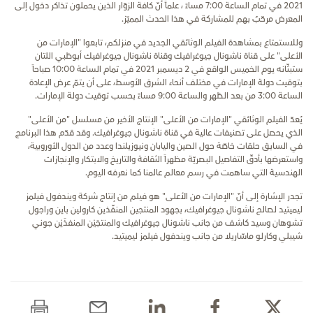
2021 في تمام الساعة 7:00 مساءً ، علماً أنّ كافة الزوّار الذين يحملون تذاكر دخول إلى
المعرض مرحّبٌ بهم للمشاركة في هذا الحدث المميّز.
وللاستمتاع بمشاهدة الفيلم الوثائقي الجديد في منزلكم، تابعوا "الإمارات من
الأعلى" على قناة ناشونال جيوغرافيك وقناة ناشونال جيوغرافيك أبوظبي اللتان
ستبثّانه يوم الخميس الواقع في 2 ديسمبر 2021 في تمام الساعة 10:00 صباحاً
بتوقيت دولة الإمارات في مختلف أنحاء الشرق الأوسط، على أن يتمّ عرض الإعادة
الساعة 3:00 من بعد الظهر والساعة 9:00 مساءً بحسب توقيت دولة الإمارات.
يُعدّ الفيلم الوثائقي "الإمارات من الأعلى" الإنتاج الأخير من مسلسل "من الأعلى"
الذي يحصل على تصنيفات عالية في قناة ناشونال جيوغرافيك. وقد قدّم هذا البرنامج
في السابق حلقات خاصّة حول الصين واليابان ونيوزيلندا وعدد من الدول الأوروبية،
واستعرضها بأدقّ التفاصيل البصريّة مظهراً الثقافة والتاريخ والابتكار والإنجازات
الهندسية التي ساهمت في رسم معالم عالمنا كما نعرفه اليوم.
تجدر الإشارة إلى أنّ "الإمارات من الأعلى" هو فيلم من إنتاج شركة ويندفول فيلمز
ليميتيد لصالح ناشونال جيوغرافيك، بجهود المنتجين المنفّذين كارولين باين وراجول
تشوهان وسيد كاشف من جانب ناشونال جيوغرافيك والمنتجَيْن المنفذَيْن جوني
شيبلي وكارلو ماسّاريلا من جانب ويندفول فيلمز ليميتيد.