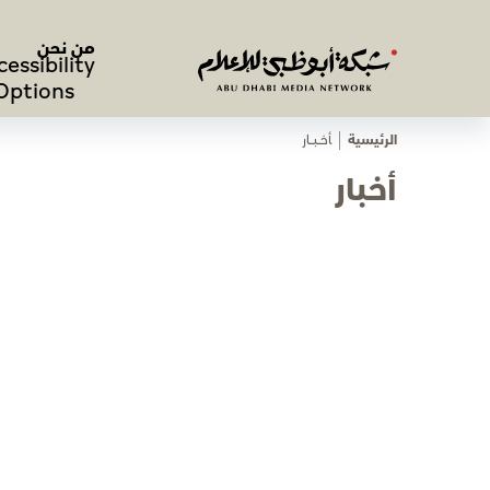
من نحن
cessibility
Options
الرئيسية
ﺄﺧـــﺒـــﺎر
أخبار