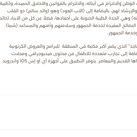
 والالتزام في أبنائه، والالتزام بالقوانين والأخلاق الحميدة، و(ظبية
والإرشاد لهم، بالإضافة إلى (الأب العود) وهو (والد سالم) ذو القلب
 وهي الجدة الطيبة الحنونة على أحفادها، فضلاً عن كل من الأبناء (خالد
النصائح المفيدة لخدمة الجمهور وسلامتهم وأمنهم والمساعد (شما)
وخدمة الجمهور.
جد" الذي يضم أكبر مكتبة في المنطقة للبرامج والعروض الكرتونية
ة، إضافة إلى تجارب متعددة للأطفال من محتوى فيديوجرافي ومجلات
إلكترونية وألعاب تفاعلية، ومكتبة ماجد الغنية بمحتواها القديم والمعاصر. يتوفر التطبيق على أجهزة آي أو إس iOS وأندرويد