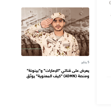
دورها صوتاً للإمارات عبر الأجيال
)
5 يناير
يعرض على قناتي "الإمارات" و"بينونة"
ومنصة (ADMN) "كيف المعنوية" يوثّق
في موسمه الثالث يوميات مجندي
الخدمة الوطنية