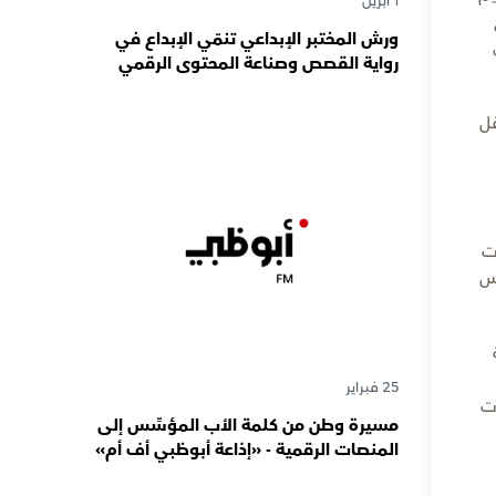
1 أبريل
ورش المختبر الإبداعي تنمّي الإبداع في
رواية القصص وصناعة المحتوى الرقمي
المسؤول لدى رواة القصص الصغار
قل
ت
وس
25 فبراير
ات
مسيرة وطن من كلمة الأب المؤسِّس إلى
المنصات الرقمية - «إذاعة أبوظبي أف أم»
تحتفي بذكرى تأسيسها الـ 57 وتُواصل