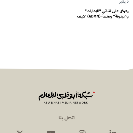
5 يناير
يعرض على قناتي "الإمارات"
و"بينونة" ومنصة (ADMN) "كيف
المعنوية" يوثّق في موسمه الثالث
يوميات مجندي الخدمة الوطنية
اتصل بنا