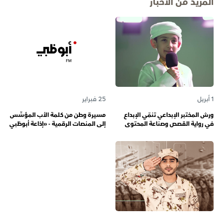
المزيد من الأخبار
1 أبريل
25 فبراير
ورش المختبر الإبداعي تنمّي الإبداع
مسيرة وطن من كلمة الأب المؤسِّس
في رواية القصص وصناعة المحتوى
إلى المنصات الرقمية - «إذاعة أبوظبي
الرقمي المسؤول لدى رواة القصص
أف أم» تحتفي بذكرى تأسيسها الـ 57
الصغار
وتُواصل دورها صوتاً للإمارات عبر
الأجيال