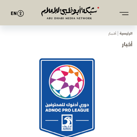
EN
الرئيسية
ﺄﺧـــﺒـــﺎر
أخبار