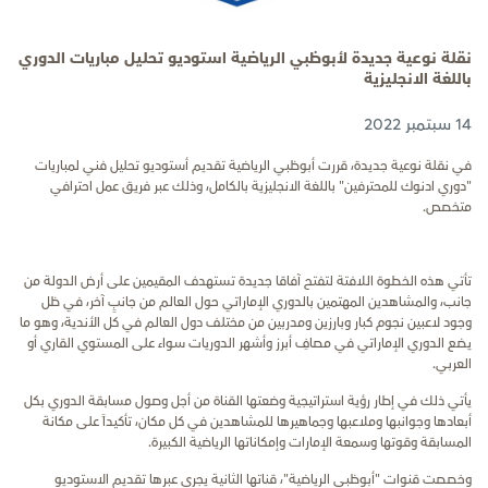
نقلة نوعية جديدة لأبوظبي الرياضية استوديو تحليل مباريات الدوري
باللغة الانجليزية
14 سبتمبر 2022
في نقلة نوعية جديدة، قررت أبوظبي الرياضية تقديم أستوديو تحليل فني لمباريات
"دوري ادنوك للمحترفين" باللغة الانجليزية بالكامل، وذلك عبر فريق عمل احترافي
متخصص.
تأتي هذه الخطوة اللافتة لتفتح آفاقا جديدة تستهدف المقيمين على أرض الدولة من
جانب، والمشاهدين المهتمين بالدوري الإماراتي حول العالم من جانبٍ آخر، في ظل
وجود لاعبين نجوم كبار وبارزين ومدربين من مختلف دول العالم في كل الأندية، وهو ما
يضع الدوري الإماراتي في مصافِ أبرز وأشهر الدوريات سواء على المستوي القاري أو
العربي.
يأتي ذلك في إطار رؤية استراتيجية وضعتها القناة من أجل وصول مسابقة الدوري بكل
أبعادها وجوانبها وملاعبها وجماهيرها للمشاهدين في كل مكان، تأكيداً على مكانة
المسابقة وقوتها وسمعة الإمارات وإمكاناتها الرياضية الكبيرة.
وخصصت قنوات "أبوظبي الرياضية"، قناتها الثانية يجري عبرها تقديم الاستوديو