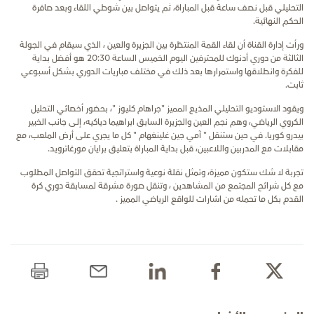
التحليلي قبل نصف ساعة قبل المباراة، ثم يتواصل بين شوطي اللقاء وبعد صافرة
الحكم النهائية.
ورأت إدارة القناة أن لقاء القمة المنتظرة بين الجزيرة والعين ، الذي سيقام في الجولة
الثالثة من دوري أدنوك للمحترفين اليوم الخميس الساعة 20:30 هو أفضل بداية
للفكرة وانطلاقها واستمرارها بعد ذلك في مختلف مباريات الدوري بشكل أسبوعي
ثابت.
ويقود الاستوديو التحليلي المذيع المميز "جراهام كليوز "، بحضور أخصائي التحليل
الكروي الرياضي، وهم نجم العين والجزيرة السابق ابراهيما دياكيه، إلى جانب الخبير
بيدرو كوريا. في حين ستنقل " آمي جين غلينغهام " كل ما يجري على أرض الملعب، مع
مقابلات مع المدربين واللاعبين، قبل بداية المباراة بتعليق برايان مورغاترويد.
تجربة لا شك ستكون مميزة، وتمثل نقلة نوعية واستراتجية تحقق التواصل المطلوب
مع كل شرائح المجتمع من المشاهدين ، وتنقل صورة مشرقة لمسابقة دوري كرة
القدم بكل ما تحمله من اشارات للواقع الرياضي المميز .