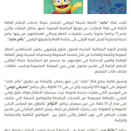
أعلنت قناة "
ماجد
" التابعة لشبكة أبوظبي للإعلام، شركة خدمات الإعلام العامة
الرائدة في دولة الإمارات، عن دورتها البرامجية المتميزة لشهر رمضان المبارك، والتي
تضم 17 برنامجاً متنوعاً يناسب تفضيلات الصغار ويحاكي اهتماماتهم، من بينها برامج
جديدة وحصرية تُعرض للمرة الأولى على شاشة القناة وتطبيقها الرقمي "
عالم ماجد
".
وتقدم الدورة الرمضانية الجديدة مُحتوى متنوع وترفيهي يضمن للمشاهدين الصغار
المعرفة والمُتعة والفائدة من خلال قصصه المشوقة وشخصياته المحببة، ويعزز الثقافة
الوطنية والقيم الإنسانية في نفوسهم، بما ينسجم مع استراتيجية شبكة أبوظبي
للإعلام الرامية إلى تقديم محتوى نوعي يثري المعرفة المجتمعية ويناسب تطلعات
مختلف فئات المجتمع.
وتشمل قائمة برامج قناة "ماجد" في شهر رمضان، والمتاحة عبر تطبيق "عالم ماجد"
المتوفر على أجهزة iOS وأندرويد وآبل تي في Apple TV، يطل برنامج “
صديقي لومي
”
في الموسم الثاني بفقرات جديدة متنوعة، حيث سيشارك الأطفال فوائد طبق لومي
الصحي، بالإضافة لمجموعة من التحديات المضحكة والمواضيع الشيقة التي تختلف
على مدار ال ١٥ حلقة. في حين سيعرض برنامج "
النّوّام
" بالتعاون مع المجلس الأعلى
للأمومة و الطفولة، حيث يشارك الأطفال من أعضاء برلمان الطفل الإماراتي في تقديم
فقرات البرنامج التي تهم الطفل والتي تتنوع بين المواضيع الثقافية والاجتماعية
والتراثية.
برنامج
"عائلة ميني
"، والذي يُعرض في الساعة 5 مساءً بتوقيت الإمارات، ويُصوّر حياة