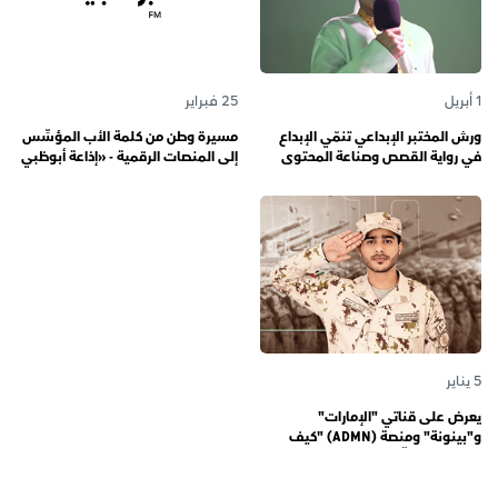
1 أبريل
25 فبراير
ورش المختبر الإبداعي تنمّي الإبداع
مسيرة وطن من كلمة الأب المؤسِّس
في رواية القصص وصناعة المحتوى
إلى المنصات الرقمية - «إذاعة أبوظبي
الرقمي المسؤول لدى رواة القصص
أف أم» تحتفي بذكرى تأسيسها الـ 57
الصغار
وتُواصل دورها صوتاً للإمارات عبر
الأجيال
5 يناير
يعرض على قناتي "الإمارات"
و"بينونة" ومنصة (ADMN) "كيف
المعنوية" يوثّق في موسمه الثالث
يوميات مجندي الخدمة الوطنية