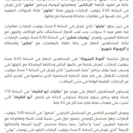
عائلة من القرود الرائعة "
البناناس
" ومغامراتها اليومية، وبرنامج "
مانون
" الذي يُعرض
في الساعة 5:30 بتوقيت الإمارات، ويروي قصة "
مانون
" ملكة الحيوانات الصغيرة
التي تجد نفسها في مغامرات مضحكة ومسلية مع رفاقها.
في حين، يصوّر "
مايلو
"، الذي يُعرض في الساعة 6 مساءً بتوقيت الإمارات، مغامرات
قط صغير عمره 5 سنوات، يحب لعب الأدوار لاستكشاف عالم الوظائف والمهن مع
أصدقائه المقربين. ويُعرض "
يوميات فطين
" في الساعة 6:30 مساءً بتوقيت الإمارات،
ليأخذ المشاهدين الصغار في رحلة حافلة بالمغامرات مع "
فطين
" وأصدقائه
و"
الروبوتة شهيرو
".
وتطلّ شخصية "
أمّونة المزيونة
" على المشاهدين الصغار في الساعة 6:45 مساءً
بتوقيت الإمارات لتعرض قصصاً من عالمها الخاص وحكاياها المضحكة مع أخويّها علي
وسيف. فيما يعرّف برنامج "علماء المسلمين" الذي يُعرض في الساعة 7 مساءً بتوقيت
الإمارات، الأطفال على كبار علماء الحضارة الاسلامية الذين ساهموا في تقديم الكثير
من الإنجازات العلمية الهامة في شتى المجالات.
وسيكون المشاهدون الصغار على موعدٍ مع "
حكايات أبو الظرفاء
" في الساعة 7:15
مساءً، وهو برنامج رسوم متحركة تستوحى أحداثه من قصص "
أبو الظرفاء
" التي
نُشرت على صفحات مجلة ماجد منذ أكثر من 40 عاماً.
ويعرض الموسم الخامس من المسلسل الكرتوني "منصور" في الساعة 7:45 بتوقيت
الإمارات، وهو مسلسل كوميدي يتمحور حول صبي نشيط مُحبّ للحياة ومغامراته مع
صديقيه المقربين "عبيد" و"سالم". بينما يسلط مسلسل "الزيبرا المربعة وأصدقائها
الأربعة" الذي يُعرض في الساعة 8 مساءً بتوقيت الإمارات الضوء على يوميات "بولي"