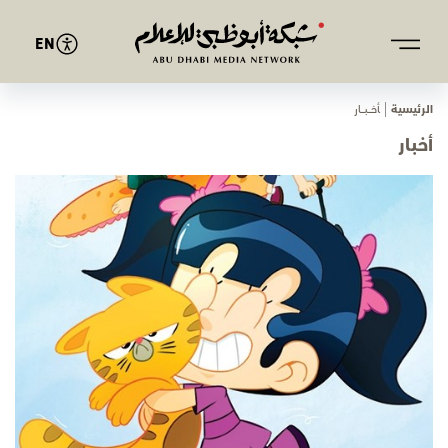
EN
الرئيسية
ﺄﺧـــﺒـــﺎر
أخبار