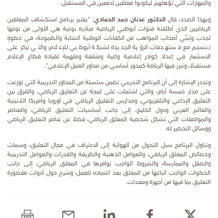
والمهارات التي تؤهلهم ليكونوا معلقين لامعين في المستقبل.
وبهذا الصدد، قال
الدكتور عدنان حمد الحمادي
: "يعتبر برنامج استكشاف المعلقين
الرياضيين الذي أطلقته قنوات أبوظبي الرياضية مبادرة نوعية هي الأولى من نوعها
لجذب وتبنّي أصحاب المواهب من الكفاءات الوطنية الشابة والطموحة، في خطوةٍ
تنسجم مع مستهدفات الرؤية الجديدة لشبكة أبوظبي للإعلام، والتي تركز على
الاستثمار في إعداد كوادر إعلامية واعية ومثقفة وملهمة لقيادة قطاع الإعلام
مستقبلاً، وتبرز فيها الرياضة كمحور أساسي من محاور العمل الإعلامي".
وتجدر الإشارة إلى أن البرنامج التدريبي تضمن سلسلة من المحاور التدريبية التي توزعت
على مدار خمسة أيام، والتي اشتملت على لمحة عن التعليق الرياضي، والفرق بين
التعليق الإذاعي والتلفزيوني، ومدارس التعليق الرياضي في أوروبا وأمريكا اللاتينية
والعالم العربي ودول الخليج، إلى جانب أساسيات التعليق الرياضي، والعناصر
والمواصفات التي تشكل شخصية المعلق الرياضي، فضلاً عن عناصر التعليق الرياضي
ووسائل التحضير له.
وتناول البرنامج سبل التحول من الهواية إلى الاحتراف في مجال التعليق، وسمات
وخصائص المعلق الرياضي، والعوامل الذهنية والطريقة والقدرات والعوامل التدريبية
والصقل والممارسة، والشروط الواجب توافرها في المعلق الرياضي، إلى جانب
الخطوات الواجب اتباعها من المعلق بعد اعتماده للعمل، وشرح حول أدوات مقصورة
التعليق بما فيها من أجهزة ومعدات.