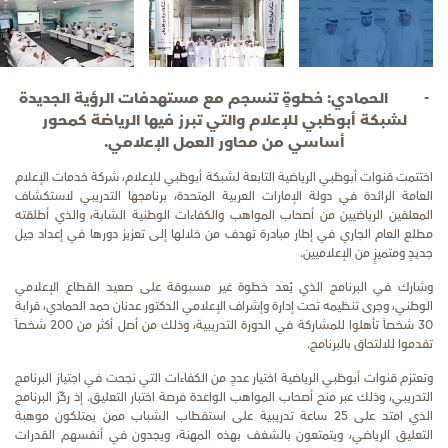
- الحمادي: خطوةٍ تنسجم مع مستهدفات الرؤية الجديدة
لشبكة أبوظبي للإعلام والتي تبرز فيها الرياضة كمحور
أساسي من محاور العمل الإعلامي.
اختتمت قنوات أبوظبي الرياضية التابعة لشبكة أبوظبي للإعلام، شركة خدمات الإعلام
العامة الرائدة في دولة الإمارات العربية المتحدة، برنامجها التدريبي لاستكشاف
المعلقين الرياضيين من أصحاب المواهب والكفاءات الوطنية الشابة، والذي أطلقته
مطلع العام الجاري في إطار مبادرة تهدف من خلالها إلى تعزيز دورها في إعداد جيل
جديدٍ ومتميزٍ من الإعلاميين.
وشارك في البرنامج الذي يُعد خطوة غير مسبوقة على صعيد القطاع الإعلامي
الوطني، وجرى تنظيمه تحت إدارة وإشراف الإعلامي الدكتور عدنان حمد الحمادي، قرابة
30 شخصاً تأهلوا للمشاركة في الدورة التدريبية، وذلك من أصل أكثر من 200 شخصاً
تقدموا للالتحاق بالبرنامج.
وتعتزم قنوات أبوظبي الرياضية اختيار عددٍ من الكفاءات التي نجحت في اجتياز البرنامج
التدريبي، وذلك عبر منح أصحاب المواهب الواعدة فرصة اختبار التعليق. إذ ركّز البرنامج
الذي امتد على 25 ساعة تدريبية على استقطاب الشباب ممن يمتلكون موهبة
التعليق الرياضي، ويتمتعون بالشغف بهذه المهنة، ويجدون في أنفسهم القدرات