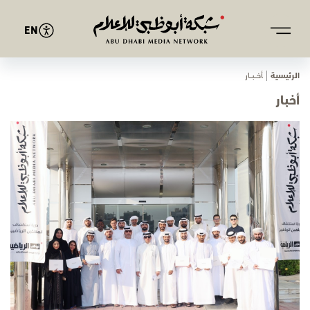
EN
الرئيسية
ﺄﺧـــﺒـــﺎر
أخبار