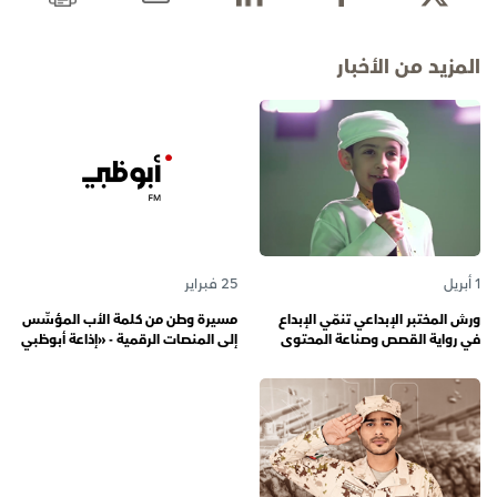
المزيد من الأخبار
1 أبريل
25 فبراير
ورش المختبر الإبداعي تنمّي الإبداع
مسيرة وطن من كلمة الأب المؤسِّس
في رواية القصص وصناعة المحتوى
إلى المنصات الرقمية - «إذاعة أبوظبي
الرقمي المسؤول لدى رواة القصص
أف أم» تحتفي بذكرى تأسيسها الـ 57
الصغار
وتُواصل دورها صوتاً للإمارات عبر
الأجيال