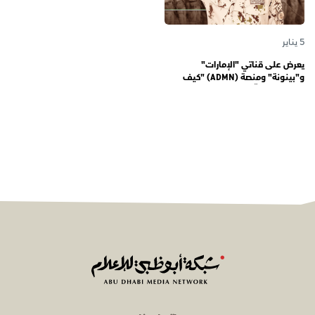
5 يناير
يعرض على قناتي "الإمارات"
و"بينونة" ومنصة (ADMN) "كيف
المعنوية" يوثّق في موسمه الثالث
يوميات مجندي الخدمة الوطنية