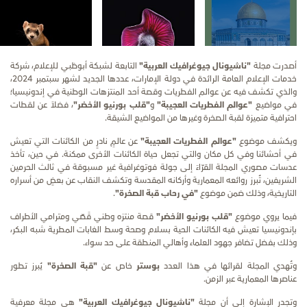
أصدرت مجلة
"ناشيونال جيوغرافيك العربية"
التابعة لشبكة أبوظبي للإعلام، شركة
خدمات الإعلام العامة الرائدة في دولة الإمارات، عددها الجديد لشهر سبتمبر 2024،
والذي تكشف فيه عن عوالم الفطريات وقصة أحد المنتزهات الوطنية في إندونيسيا؛
في مواضيع
"عوالم الفطريات العجيبة"
و
"قلب بورنيو الأخضر"
، فضلاً عن لقطات
احترافية متميزة لقبة الصخرة وغيرها من المواضيع الشيقة.
ويكشف موضوع
"عوالم الفطريات العجيبة"
عن عالمٍ نادرٍ من الكائنات التي تعيش
في أحشائنا وفي كل مكان والتي تجعل حياة الكائنات الأخرى ممكنة. في حين، تأخذ
عدسات مصوري المجلة القرّاءَ إلى جولة فوتوغرافية غير مسبوقة في ثالث الحرمين
الشريفين، تُبرز روائعه المعمارية وأركانه المقدسة وتكشف النقاب عن بعضٍ من أسراره
التاريخية، وذلك ضمن موضوع
"في رحاب قبة الصخرة"
.
فيما يروي موضوع
"قلب بورنيو الأخضر"
قصة منتزه وطني قَصّي ومترامي الأطراف
بإندونيسيا تعيش فيه الكائنات الحية بسلام وصحة وسط الغابات المطرية شبه البكر،
وذلك بفضل تضافر جهود العلماء وأهالي المنطقة على حد سواء.
وتُهدي المجلة لقرائها في هذا العدد
بوستر
خاص عن
"قبة الصخرة"
يُبرز تطور
عناصرها المعمارية عبر الزمن.
وتجدر الإشارة إلى أن مجلة
"ناشيونال جيوغرافيك العربية"
هي مجلة معرفية