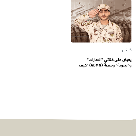
الأجيال
5 يناير
يعرض على قناتي "الإمارات"
و"بينونة" ومنصة (ADMN) "كيف
المعنوية" يوثّق في موسمه الثالث
يوميات مجندي الخدمة الوطنية