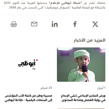
شاملة، تصدر عن
"شبكة أبوظبي للإعلام"
بنسختها العربية منذ أكتوبر 2010
بالشراكة مع المجلة العالمية "ناشيونال جيوغرافيك" التي تأسست في عام 1888.
المزيد من الأخبار
1 أبريل
25 فبراير
ورش المختبر الإبداعي تنمّي الإبداع
مسيرة وطن من كلمة الأب المؤسِّس
في رواية القصص وصناعة المحتوى
إلى المنصات الرقمية - «إذاعة أبوظبي
الرقمي المسؤول لدى رواة القصص
أف أم» تحتفي بذكرى تأسيسها الـ 57
الصغار
وتُواصل دورها صوتاً للإمارات عبر