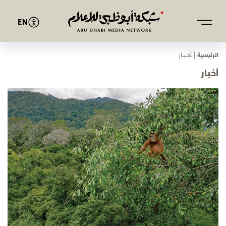
EN
الرئيسية
ﺄﺧـــﺒـــﺎر
أخبار