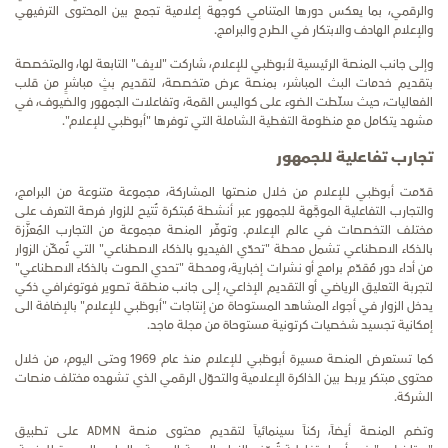
والرقمي، بما يعكس دورها المتنامي كوجهة إعلامية تجمع بين المحتوى الترفيهي
والإعلام الهادف والابتكار في الطرح والبرامج.
وإلى جانب المنصة الرئيسية لأبوظبي للإعلام، شاركت "لايف" التابعة لها، والمتخصصة
بتقديم خدمات البث المباشر، بمنصة عرض متخصصة، لتقديم بثٍ مباشرٍ من قلب
الفعاليات، حيث سلّطت الضوء على كواليس القمة، وتفاعلات الجمهور والضيوف، في
مشهد يتكامل مع منظومة التغطية الشاملة التي توفرها "أبوظبي للإعلام".
تجارب تفاعلية للجمهور
قدّمت أبوظبي للإعلام من خلال منصتها المشاركة، مجموعة متنوعة من البرامج،
والتجارب التفاعلية الموجَّهة للجمهور عبر أنشطة مُبتكرة تُتيح للزوار فرصة التعرف على
مختلف التخصصات في عالم الإعلام. وتوفّر المنصة مجموعة من التجارب المُعزَّزة
بالذكاء الاصطناعي تشمل محطة "تحدّي الفيديو بالذكاء الاصطناعي" التي تُمكّن الزوار
من أداء دور مُقدّم برامج أو نشرات إخبارية، ومحطة "تحدي الصوت بالذكاء الاصطناعي"
لتجربة التعليق الرياضي أو التقديم الإذاعي، إلى جانب منطقة تصوير فوتوغرافي ذكي
يدخل الزوار في أجواء المشاهد المستوحاة من إنتاجات "أبوظبي للإعلام" بالإضافة الى
إمكانية تجسيد شخصيات كرتونية مستوحاة من مجلة ماجد.
كما تستعرض المنصة مسيرة أبوظبي للإعلام منذ عام 1969 وحتى اليوم، من خلال
محتوى مبتكر يربط بين الذاكرة الإعلامية والتحوّل الرقمي الذي تشهده مختلف منصات
الشركة.
وتضم المنصة أيضاً، ركناً سينمائياً لتقديم محتوى منصة ADMN على تطبيق