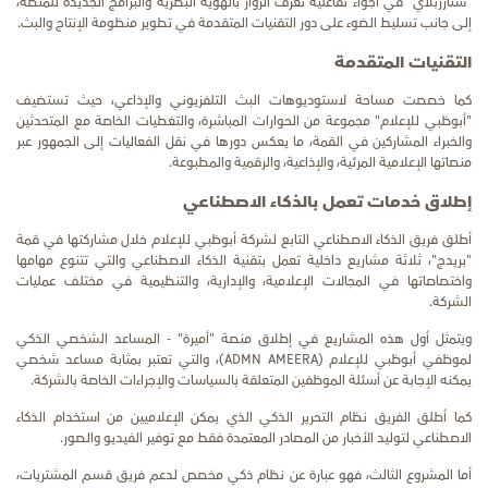
"ستارزبلاي" في أجواء تفاعلية تُعرّف الزوار بالهوية البصرية والبرامج الجديدة للمنصة،
إلى جانب تسليط الضوء على دور التقنيات المتقدمة في تطوير منظومة الإنتاج والبث.
التقنيات المتقدمة
كما خصصت مساحة لاستوديوهات البث التلفزيوني والإذاعي، حيث تستضيف
"أبوظبي للإعلام" مجموعة من الحوارات المباشرة، والتغطيات الخاصة مع المتحدثين
والخبراء المشاركين في القمة، ما يعكس دورها في نقل الفعاليات إلى الجمهور عبر
منصاتها الإعلامية المرئية، والإذاعية، والرقمية والمطبوعة.
إطلاق خدمات تعمل بالذكاء الاصطناعي
أطلق فريق الذكاء الاصطناعي التابع لشركة أبوظبي للإعلام خلال مشاركتها في قمة
"بريدج"، ثلاثة مشاريع داخلية تعمل بتقنية الذكاء الاصطناعي والتي تتنوع مهامها
واختصاصاتها في المجالات الإعلامية، والإدارية، والتنظيمية في مختلف عمليات
الشركة.
ويتمثل أول هذه المشاريع في إطلاق منصة "أميرة" - المساعد الشخصي الذكي
لموظفي أبوظبي للإعلام (ِADMN AMEERA)، والتي تعتبر بمثابة مساعد شخصي
يمكنه الإجابة عن أسئلة الموظفين المتعلقة بالسياسات والإجراءات الخاصة بالشركة.
كما أطلق الفريق نظام التحرير الذكي الذي يمكن الإعلاميين من استخدام الذكاء
الاصطناعي لتوليد الأخبار من المصادر المعتمدة فقط مع توفير الفيديو والصور.
أما المشروع الثالث، فهو عبارة عن نظام ذكي مخصص لدعم فريق قسم المشتريات،