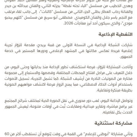
مع لقاءات مع نخبة من نجوم الدراما الإماراتية والعربية وهم الفنانين أحمد العونان
وهدى الخطيب من مسلسل "الباء تحته نقطة" بجزئه الثاني، والفنان عبدالله بن حيدر
والفنانة رحاب العطار بطلي الجزء الثاني من مسلسل "كائنات"، إلى جانب لقاء مرتقب
مع النجم ياسر جلال والفنان الكوميدي مصطفى أبو سريع من مسلسل "كلهم بيحبو
مودي"، والذي سيكون أحد أبرز مفاجآت 2026.
التغطية الإذاعية
شاركت الشبكة الإذاعية في النسخة الأولى من قمة بريدج، مقدمة للزوّار تجربة
إعلامية فريدة تعكس مكانتها في المشهد الإعلامي ودورها المستمر في خدمة
الجمهور.
وأتاحت المشاركة للزوّار، فرصة استكشاف تطور الإذاعة منذ بداياتها وحتى اليوم، من
خلال التعرف على مراحل افتتاح المحطات المختلفة، وقصصها، والاستماع إلى مجموعة
مختارة من الصوتيات النادرة من أرشيف الشبكة. كما تشمل التجربة، تسجيل الأصوات
باستخدام أدوات الذكاء الاصطناعي، مما يمنح الزوار فرصة اكتشاف مواهبهم الصوتية
بطريقة مبتكرة وتفاعلية.
وتواصل الإذاعة اليوم، لعب دور محوري في نقل الصورة الحية لمختلف شرائح المجتمع
عبر برامج مباشرة، وتقارير ميدانية، ومقابلات تُبث في أوقات متنوعة، ليعيش الجمهور
الحدث بكل تفاصيله.
مشاركة استثنائية
وتأتي مشاركة "أبوظبي للإعلام" في القمة في وقت يُتوقع أن تستقطب أكثر من 60