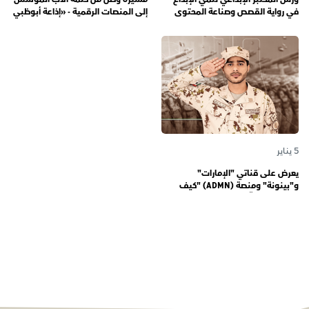
في رواية القصص وصناعة المحتوى
إلى المنصات الرقمية - «إذاعة أبوظبي
الرقمي المسؤول لدى رواة القصص
أف أم» تحتفي بذكرى تأسيسها الـ 57
الصغار
وتُواصل دورها صوتاً للإمارات عبر
الأجيال
5 يناير
يعرض على قناتي "الإمارات"
و"بينونة" ومنصة (ADMN) "كيف
المعنوية" يوثّق في موسمه الثالث
يوميات مجندي الخدمة الوطنية