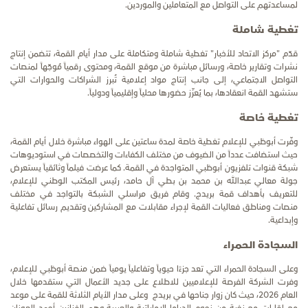
لمساعدتهم على التواصل مع المتعاملين والموردين.
تغطية شاملة
قدّم "مركز الاتحاد للأخبار" تغطية شاملة ومتكاملة على مدار أيام القمة، تتضمن إنتاج
نشرات وتقارير خاصة، ورسائل مباشرة من موقع القمة، ومحتوى رقمياً مُوجّهاً لمنصات
التواصل الاجتماعي، إلى جانب إنتاج مواد إعلامية تُبرز الشراكات والحوارات التي
ستشهد القمة انعقادها، بما يُعزّز حضورها محلياً وإقليمياً ودولياً.
تغطية خاصة
وفّرت أبوظبي للإعلام تغطية خاصة لمدة ساعتين على الهواء مباشرة خلال أيام القمة،
حيث استضافت عدداً من الضيوف من مختلف الكفاءات والتخصصات في استوديوهات
شبكة قنوات تلفزيون أبوظبي المتواجدة في القمة. كما عرضت فيلماً وثائقياً يستعرض
جولة معالي عبدالله بن محمد بن بطي آل حامد، رئيس المكتب الوطني للإعلام،
للتعريف بأهداف قمة بريدج. وقام فريق مراسلي الشبكة بالتواجد في مختلف
منصات ومناطق فعاليات القمة لإجراء مقابلات مع المشاركين وتقديم رسائل تفاعلية
وإبداعية.
السجادة الحمراء
وعلى السجادة الحمراء التي تعد جزءًا حيوياً وتفاعلياً يومياً ضمن منصة أبوظبي للإعلام،
وفرت الشركة الفرصة للإعلاميين للاطلاع على جديد الأعمال التي ستقدمها خلال
العام 2026، حيث كان زوار جناحها في بريدج وعلى مدار الأيام الثلاثة للقمة على موعد