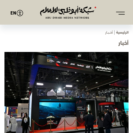
EN
الرئيسية
ﺄﺧـــﺒـــﺎر
أخبار