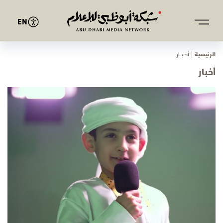
EN
الرئيسية
ﺄﺧـــﺒـــﺎر
أخبار