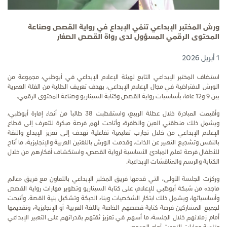
ورش المختبر الإبداعي تنمّي الإبداع في رواية القصص وصناعة
المحتوى الرقمي المسؤول لدى رواة القصص الصغار
1 أبريل 2026
استضاف المختبر الإبداعي التابع لهيئة الإعلام الإبداعي في أبوظبي، مجموعة من
الورش الافتراضية في مجال الإعلام الإبداعي، بهدف تعريف الطلبة من الفئة العمرية
بين 9 و12 عاماً، بأساسيات رواية القصص وكتابة السيناريو وصناعة المحتوى الرقمي.
وأقيمت المبادرة خلال عطلة الربيع، واستقطبت 38 طالباً من أنحاء إمارة أبوظبي،
ويشمل ذلك منطقتي العين والظفرة، وأتاحت لهم فرصة مبكرة للتعرف إلى قطاع
الإعلام الإبداعي من خلال تجارب تعليمية تفاعلية تهدف إلى تعزيز الإبداع والثقة
بالنفس وتشجيع التعبير عن الذات. وقدمت الورش باللغتين العربية والإنجليزية، ما أتاح
للأطفال فرصة تعلم المبادئ الأساسية لرواية القصص، واستكشاف أفكارهم من خلال
الكتابة والرسم والمناقشات الإبداعية.
وركزت الجلسة الأولى، التي قدمها فريق المختبر الإبداعي بالتعاون مع فريق «عالم
ماجد» من شبكة أبوظبي للإعلام، على كتابة السيناريو وتطوير مهارات رواية القصص
وأساسياتها، ويشمل ذلك ابتكار الشخصيات وبناء الحبكة وتشكيل بنية القصة. وأتيحت
لجميع المشاركين فرصة كتابة قصصهم الخاصة باللغة العربية أو الإنجليزية، وتقديمها
أمام زملائهم خلال الجلسة، ما أسهم في تعزيز ثقتهم بقدراتهم على التعبير الإبداعي