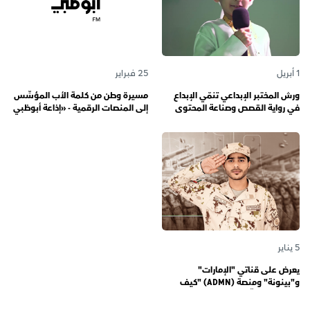
1 أبريل
25 فبراير
ورش المختبر الإبداعي تنمّي الإبداع
مسيرة وطن من كلمة الأب المؤسِّس
في رواية القصص وصناعة المحتوى
إلى المنصات الرقمية - «إذاعة أبوظبي
الرقمي المسؤول لدى رواة القصص
أف أم» تحتفي بذكرى تأسيسها الـ 57
الصغار
وتُواصل دورها صوتاً للإمارات عبر
الأجيال
5 يناير
يعرض على قناتي "الإمارات"
و"بينونة" ومنصة (ADMN) "كيف
المعنوية" يوثّق في موسمه الثالث
يوميات مجندي الخدمة الوطنية