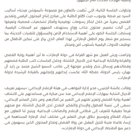
وتنمية مهارات التحدث أمام الجمهور.
وتناولت الجلسة الثانية، التي نُظمت بالتعاون مع مجموعة «أنيموشن ميديا»، أساليب
السرد عبر منصة يوتيوب، حيث اطّلع الطلبة على مبادئ إنتاج المحتوى الرقمي وتقديم
القصص بصرياً، من خلال ابتكار رسومات توضيحية وأفكار لشخصيات قصصية، وتعرفوا
إلى آليات تصميم محتوى جذاب وواعٍ يستهدف الجمهور عبر المنصات الرقمية.
وسلطت الجلسة الضوء على أهمية الاستخدام الآمن والمسؤول للتقنيات الحديثة، بما
ينسجم مع شعار يوم الطفل الإماراتي لهذا العام، الذي يركز على تمكين الأطفال من
توظيف الأدوات الرقمية بأسلوب آمن ومبتكر.
وتزامنت ورش العمل مع شهر القراءة في دولة الإمارات، ما أبرز أهمية رواية القصص
والقراءة والكتابة الإبداعية لدى الأجيال الناشئة. وخلال الجلسات، كتب الطلبة قصصهم
وقصائدهم ورسائل شكر وتقدير موجهة إلى صاحب السمو الشيخ محمد بن زايد آل
نهيان، رئيس الدولة، حفظه الله، عكست إبداعهم وإعجابهم بالقيادة الرشيدة لدولة
الإمارات.
وقالت عائشة الجنيبي، مدير إدارة المواهب في هيئة الإعلام الإبداعي: «يسهم تعريف
الأجيال الشابة بمهارات الإعلام الإبداعي منذ سن مبكرة في مساعدتهم على اكتشاف
أهمية رواية القصص وتعزيز ثقتهم في التعبير عن أفكارهم. ومن خلال المختبر الإبداعي،
نسعى إلى تنمية الفضول والإبداع والتفكير النقدي لدى الأجيال الناشئة، مع منحهم
فرصاً حقيقية للتعرف إلى قطاعي الإعلام والصناعات الإبداعية. ويتيح لنا التعاون مع
شركاء القطاع وتوسيع نطاق فرص التعلم في مختلف أنحاء الإمارة المساهمة في
إرساء قاعدة متينة للجيل المقبل من رواة القصص وصناع المحتوى الذين يسهمون في
دعم نمو الاقتصاد الإبداعي في دولة الإمارات».