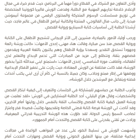
وأدى التعاون مع الشركاء في القطاع دوراً مهماً في البرنامج، حيث قدم خبراء في مجال
الإعلام خلاصة تجاربهم المهنية مع الطلبة. وقدمت الورش فاليريا كوروتينا المتخصصة
في توزيع مسلسلات الرسوم المتحركة والمحتوى الرقمي من مجموعة أنيموشن
ميديا، إلى جانب منال الفالوجي، المنتجة والكاتبة لبرامج الأطفال في عالم ماجد، حيث
أرشدتا الطلبة إلى أساسيات كتابة السيناريو ورواية القصص.
ورحب أولياء الأمور بالمبادرة، مشيرين إلى الأثر الإيجابي لتشجيع الأطفال على الكتابة
ورواية القصص منذ سن مبكرة. وقالت هناء مهنى، إحدى الأمهات: «كانت ورشة رائعة
وجهوداً تستحق التقدير. وسعدنا برؤية الأطفال وهم يكتبون باللغة العربية ويقدمون
قصصهم بثقة. ونتطلع إلى مزيد من المبادرات التي تدعم الإبداع والتعلم لدى
أطفالنا». وأضافت موزة الشامسي، إحدى الأمهات: «استمتع ابني عبدالله كثيراً بحضور
الورشة، فقد كانت مختلفة عن الورش المعتادة، حيث ركزت على تحفيز الأفكار الإبداعية
ووضعها في إطار ممتع وجاذب. وكان جميلاً بالنسبة لي كأم أن أرى ابني يكتب أحداث
قصته ويتفاعل مع المرشدين خلال الورشة».
وأعرب الطلبة عن حماسهم للمشاركة في الجلسات والتعرف إلى كيفية ابتكار القصص
والشخصيات، وقال هزاع اليليلي، أحد الطلبة المشاركين في الورش: «لقد تعلمت من
ورشة العمل كيفية كتابة القصص واكتساب الثقة بالنفس خلال روايتها أمام الآخرين،
وقد أتاحت لي الورشة فرصة كتابة قصتي الخاصة وتقديمها، وكتبتُ قصيدة فخر واعتزاز
لصاحب السموّ رئيس الدولة. لقد طوّرت هذه الورشة التدريبية قدراتي المعرفية،
وزادت من ثقتي بقدرتي على كتابة القصص والتحدث أمام الجمهور».
وأسهمت الورش في تسليط الضوء على عدد من المواهب الواعدة في مجالات
إبداعية مختلفة، من بينها التعليق الصوتي ورواية القصص ومهارات التحدث أمام