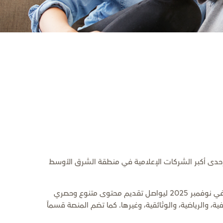
دة، وإحدى أكبر الشركات الإعلامية في منطقة الشرق الأوسط
أطلقت شركة أبوظبي للإعلام تطبيقها الرقمي (ADtv) عام 2020 ثم تحول التطبيق إلى منصة (ADMN) على تطبيق (STARZPLAY) في نوفمبر 2025 ليواصل تقديم محتوى متنوع وحصري
يفية، والرياضية، والوثائقية، وغيرها. كما تضم المنصة قسماً