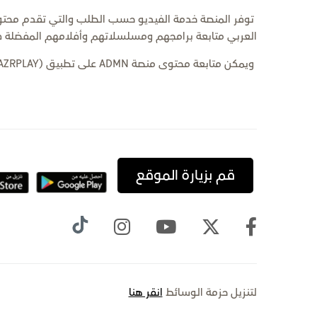
توفر المنصة خدمة الفيديو حسب الطلب والتي تقدم محتوى 
العربي متابعة برامجهم ومسلسلاتهم وأفلامهم المفضلة 
ويمكن متابعة محتوى منصة ADMN على تطبيق (STAZRPLAY)، المتوفر على منصات "أندرويد"، و"آبل"، و"جوجل بلاي".
قم بزيارة الموقع
لتنزيل حزمة الوسائط
انقر هنا