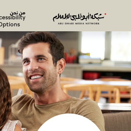
من نحن
cessibility
Options